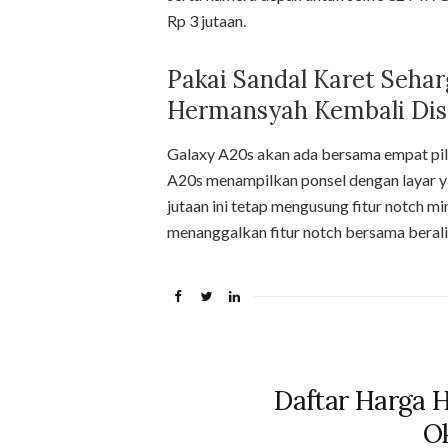
Rp 3 jutaan.
Pakai Sandal Karet Sehar
Hermansyah Kembali Dis
Galaxy A20s akan ada bersama empat pilih
A20s menampilkan ponsel dengan layar ya
jutaan ini tetap mengusung fitur notch min
menanggalkan fitur notch bersama beral
Daftar Harga 
Ok