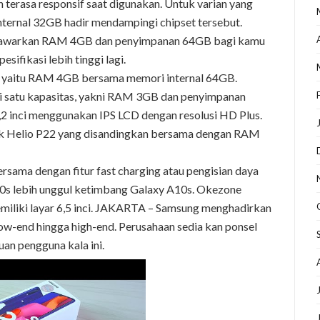
n terasa responsif saat digunakan. Untuk varian yang
nternal 32GB hadir mendampingi chipset tersebut.
enawarkan RAM 4GB dan penyimpanan 64GB bagi kamu
ifikasi lebih tinggi lagi.
 yaitu RAM 4GB bersama memori internal 64GB.
 satu kapasitas, yakni RAM 3GB dan penyimpanan
6,2 inci menggunakan IPS LCD dengan resolusi HD Plus.
k Helio P22 yang disandingkan bersama dengan RAM
rsama dengan fitur fast charging atau pengisian daya
20s lebih unggul ketimbang Galaxy A10s. Okezone
iliki layar 6,5 inci. JAKARTA – Samsung menghadirkan
ow-end hingga high-end. Perusahaan sedia kan ponsel
an pengguna kala ini.