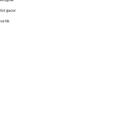
Slot gacor
live hk