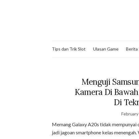
Tips dan Trik Slot
Ulasan Game
Berita
Menguji Samsun
Kamera Di Bawah 
Di Tek
February
Memang Galaxy A20s tidak mempunyai chi
jadi jagoan smartphone kelas menengah. 