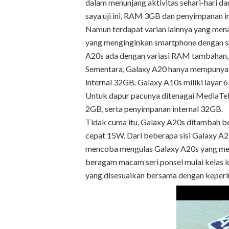
dalam menunjang aktivitas sehari-hari da
saya uji ini, RAM 3GB dan penyimpanan i
Namun terdapat varian lainnya yang m
yang menginginkan smartphone dengan spes
A20s ada dengan variasi RAM tambahan,
Sementara, Galaxy A20 hanya mempunyai
internal 32GB. Galaxy A10s miliki layar 
Untuk dapur pacunya ditenagai MediaTe
2GB, serta penyimpanan internal 32GB.
Tidak cuma itu, Galaxy A20s ditambah be
cepat 15W. Dari beberapa sisi Galaxy A
mencoba mengulas Galaxy A20s yang mem
beragam macam seri ponsel mulai kelas l
yang disesuaikan bersama dengan keperlu