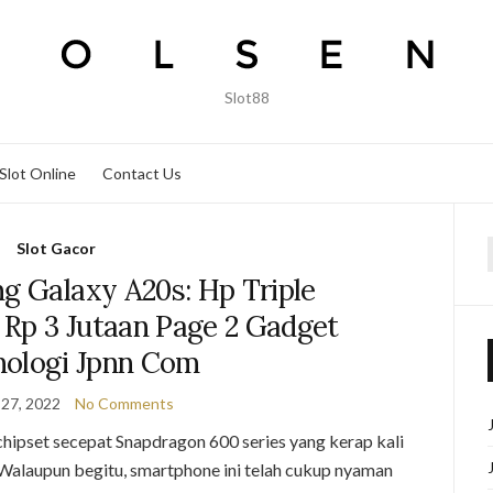
Slot88
 Slot Online
Contact Us
Slot Gacor
f
g Galaxy A20s: Hp Triple
Rp 3 Jutaan Page 2 Gadget
nologi Jpnn Com
 27, 2022
No Comments
pset secepat Snapdragon 600 series yang kerap kali
Walaupun begitu, smartphone ini telah cukup nyaman