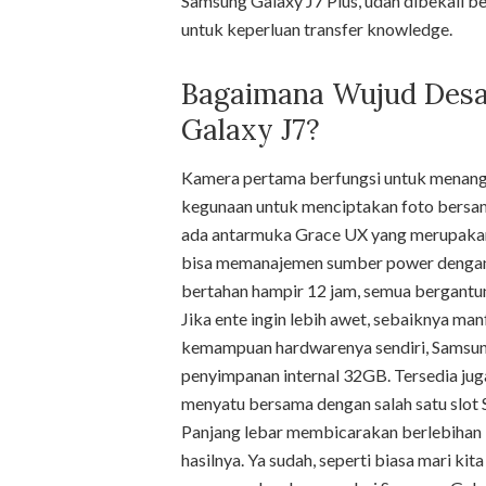
Samsung Galaxy J7 Plus, udah dibekali 
untuk keperluan transfer knowledge.
Bagaimana Wujud Desa
Galaxy J7?
Kamera pertama berfungsi untuk menan
kegunaan untuk menciptakan foto bersam
ada antarmuka Grace UX yang merupaka
bisa memanajemen sumber power dengan 
bertahan hampir 12 jam, semua bergantu
Jika ente ingin lebih awet, sebaiknya m
kemampuan hardwarenya sendiri, Sams
penyimpanan internal 32GB. Tersedia jug
menyatu bersama dengan salah satu slot 
Panjang lebar membicarakan berlebihan k
hasilnya. Ya sudah, seperti biasa mari kit