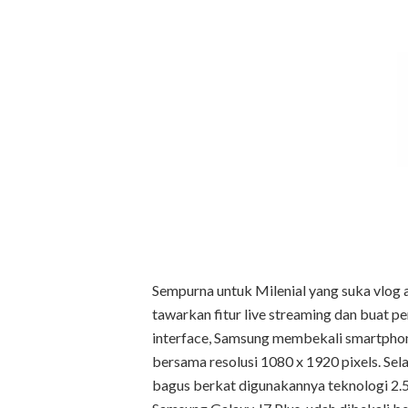
Sempurna untuk Milenial yang suka vlog at
tawarkan fitur live streaming dan buat p
interface, Samsung membekali smartphone
bersama resolusi 1080 x 1920 pixels. Selai
bagus berkat digunakannya teknologi 2.5 