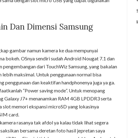
bersama dengan slot micro USB yang dapat digunakan
in Dan Dimensi Samsung
gkap gambar namun kamera ke dua mempunyai
a bokeh. OSnya sendiri sudah Android Nougat 7.1 dan
n pengembangan dari TouchWiz Samsung, yang bakalan
lebih maksimal. Untuk penggunaan normal bisa
ng penggunaan dan keaktifan handphonenya juga ya ga.
anfaatkanlah “Power saving mode”. Untuk menopang
ung Galaxy J7+ menanamkan RAM 4GB LPDDR3 serta
a slot memori ekspansi microSD yang lokasinya
SIM card.
amera rasanya tak afdol ya kalau tidak lihat segera
a saksikan bersama deretan foto hasil jepretan saya