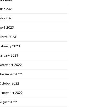
June 2023
May 2023
April 2023
March 2023
February 2023
January 2023
December 2022
November 2022
October 2022
September 2022
August 2022