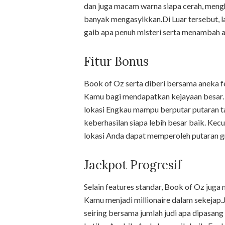
dan juga macam warna siapa cerah, meng
banyak mengasyikkan.Di Luar tersebut, 
gaib apa penuh misteri serta menambah 
Fitur Bonus
Book of Oz serta diberi bersama aneka
Kamu bagi mendapatkan kejayaan besar. F
lokasi Engkau mampu berputar putaran
keberhasilan siapa lebih besar baik. Kecua
lokasi Anda dapat memperoleh putaran gr
Jackpot Progresif
Selain features standar, Book of Oz jug
Kamu menjadi millionaire dalam sekejap.J
seiring bersama jumlah judi apa dipasang