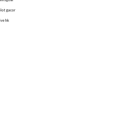
Slot gacor
live hk