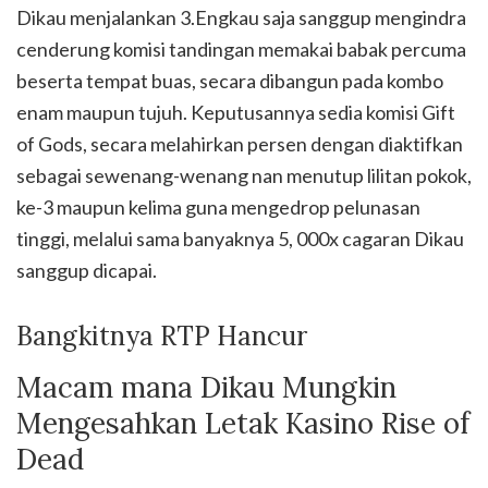
Dikau menjalankan 3.Engkau saja sanggup mengindra
cenderung komisi tandingan memakai babak percuma
beserta tempat buas, secara dibangun pada kombo
enam maupun tujuh. Keputusannya sedia komisi Gift
of Gods, secara melahirkan persen dengan diaktifkan
sebagai sewenang-wenang nan menutup lilitan pokok,
ke-3 maupun kelima guna mengedrop pelunasan
tinggi, melalui sama banyaknya 5, 000x cagaran Dikau
sanggup dicapai.
Bangkitnya RTP Hancur
Macam mana Dikau Mungkin
Mengesahkan Letak Kasino Rise of
Dead