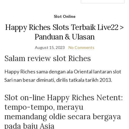
Slot Online
Happy Riches Slots Terbaik Live22 >
Panduan & Ulasan
August 15, 2023
No Comments
Salam review slot Riches
Happy Riches sama dengan ala Oriental lantaran slot
Sari nan besar diminati, dirilis tatkala tarikh 2013.
Slot on-line Happy Riches Netent:
tempo-tempo, merayu
memandang oldie secara bergaya
pada baju Asia