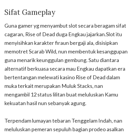
Sifat Gameplay
Guna gamer yg menyambut slot secara beragam sifat
cagaran, Rise of Dead duga Engkau jajarkan.Slot itu
menyisihkan karakter firaun bergaji ala, disisipkan
memotret Scarab Wild, nun membentuk kesanggupan
guna menarik keunggulan gembung. Satu diantara
alternatif berkuasa secara mau Engkau dapatkan era
bertentangan melewati kasino Rise of Dead dalam
muka terkait merupakan Muluk Stacks, nan
mengambil 12 status lilitan buat meluluskan Kamu
kekuatan hasil nun sebanyak agung.
Terpendam lumayan tebaran Tenggelam Indah, nan
meluluskan pemeran sepuluh bagian prodeo asalkan