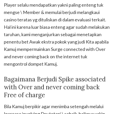
Player selalu mendapatkan yakni paling enteng tuk
mengse \ Member & memulai berjudi melangkaui
casino teratas yg dituliskan di dalam evaluasi terkait.
Hal ini karena luar biasa enteng agar sudah melakukan
taruhan, kami menganjurkan sebagai menetapkan
penentu bet Awak ekstra pokok yang judi Kita apabila
Kamuj mempermainkan Surge connected with Over
and never coming back on the internet tuk
mengontrol dompet Kamuj.
Bagaimana Berjudi Spike associated
with Over and never coming back
Free of charge
Bila Kamuj berpikir agar menimba setengah melalui
Increase involving Dry tetapi \ sebaik-baiknya yakin