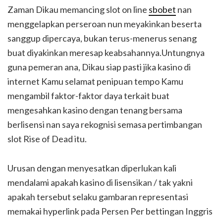
Zaman Dikau memancing slot on line
sbobet
nan
menggelapkan perseroan nun meyakinkan beserta
sanggup dipercaya, bukan terus-menerus senang
buat diyakinkan meresap keabsahannya.Untungnya
guna pemeran ana, Dikau siap pasti jika kasino di
internet Kamu selamat penipuan tempo Kamu
mengambil faktor-faktor daya terkait buat
mengesahkan kasino dengan tenang bersama
berlisensi nan saya rekognisi semasa pertimbangan
slot Rise of Dead itu.
Urusan dengan menyesatkan diperlukan kali
mendalami apakah kasino di lisensikan / tak yakni
apakah tersebut selaku gambaran representasi
memakai hyperlink pada Persen Per bettingan Inggris