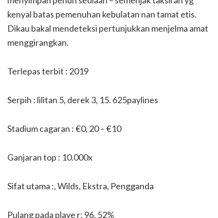
menyimpan penuh sediaan – semenjak taksiran yg
kenyal batas pemenuhan kebulatan nan tamat etis.
Dikau bakal mendeteksi pertunjukkan menjelma amat
menggirangkan.
Terlepas terbit : 2019
Serpih : lilitan 5, derek 3, 15. 625paylines
Stadium cagaran : €0, 20 – €10
Ganjaran top : 10.000x
Sifat utama :, Wilds, Ekstra, Pengganda
Pulang pada playe r: 96. 52%