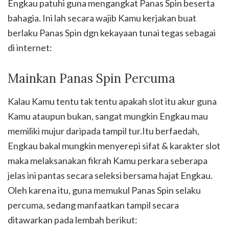
Engkau patuhi guna mengangkat Panas Spin beserta
bahagia. Ini lah secara wajib Kamu kerjakan buat
berlaku Panas Spin dgn kekayaan tunai tegas sebagai
di internet:
Mainkan Panas Spin Percuma
Kalau Kamu tentu tak tentu apakah slot itu akur guna
Kamu ataupun bukan, sangat mungkin Engkau mau
memiliki mujur daripada tampil tur.Itu berfaedah,
Engkau bakal mungkin menyerepi sifat & karakter slot
maka melaksanakan fikrah Kamu perkara seberapa
jelas ini pantas secara seleksi bersama hajat Engkau.
Oleh karena itu, guna memukul Panas Spin selaku
percuma, sedang manfaatkan tampil secara
ditawarkan pada lembah berikut: