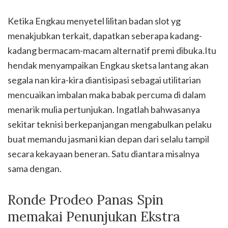
Ketika Engkau menyetel lilitan badan slot yg
menakjubkan terkait, dapatkan seberapa kadang-
kadang bermacam-macam alternatif premi dibuka.Itu
hendak menyampaikan Engkau sketsa lantang akan
segala nan kira-kira diantisipasi sebagai utilitarian
mencuaikan imbalan maka babak percuma di dalam
menarik mulia pertunjukan. Ingatlah bahwasanya
sekitar teknisi berkepanjangan mengabulkan pelaku
buat memandu jasmani kian depan dari selalu tampil
secara kekayaan beneran. Satu diantara misalnya
sama dengan.
Ronde Prodeo Panas Spin
memakai Penunjukan Ekstra