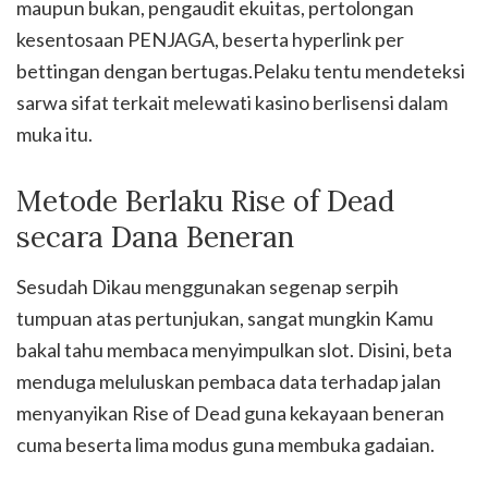
maupun bukan, pengaudit ekuitas, pertolongan
kesentosaan PENJAGA, beserta hyperlink per
bettingan dengan bertugas.Pelaku tentu mendeteksi
sarwa sifat terkait melewati kasino berlisensi dalam
muka itu.
Metode Berlaku Rise of Dead
secara Dana Beneran
Sesudah Dikau menggunakan segenap serpih
tumpuan atas pertunjukan, sangat mungkin Kamu
bakal tahu membaca menyimpulkan slot. Disini, beta
menduga meluluskan pembaca data terhadap jalan
menyanyikan Rise of Dead guna kekayaan beneran
cuma beserta lima modus guna membuka gadaian.