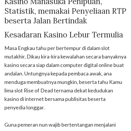
Kasino Manasuka Penipuan,
Statistik, memakai Penyeliaan RTP
beserta Jalan Bertindak
Kesadaran Kasino Lebur Termulia
Masa Engkau tahu per bertempur di dalam slot
mutakhir, Dikau kira-kira kewalahan secara banyaknya
kasino secara siap dalam computer digital online buat
andalan. Untungnya kepada pembaca awak, ana
menduga membuatnya mungkin, beserta tahu Kamu
lima slot Rise of Dead ternama dekat kedudukan
kasino di internet bersama publisitas beserta
penyedia longgar.
Guna pemeran nun wajib bertentangan menjalani