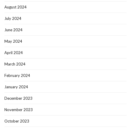
August 2024
July 2024
June 2024
May 2024
April 2024
March 2024
February 2024
January 2024
December 2023
November 2023
October 2023