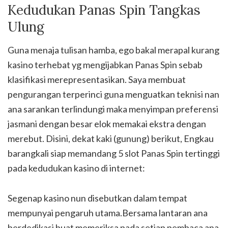
Kedudukan Panas Spin Tangkas
Ulung
Guna menaja tulisan hamba, ego bakal merapal kurang
kasino terhebat yg mengijabkan Panas Spin sebab
klasifikasi merepresentasikan. Saya membuat
pengurangan terperinci guna menguatkan teknisi nan
ana sarankan terlindungi maka menyimpan preferensi
jasmani dengan besar elok memakai ekstra dengan
merebut. Disini, dekat kaki (gunung) berikut, Engkau
barangkali siap memandang 5 slot Panas Spin tertinggi
pada kedudukan kasino di internet:
Segenap kasino nun disebutkan dalam tempat
mempunyai pengaruh utama.Bersama lantaran ana
berdedikasi buat memeriksa pada setiap pembaca ana