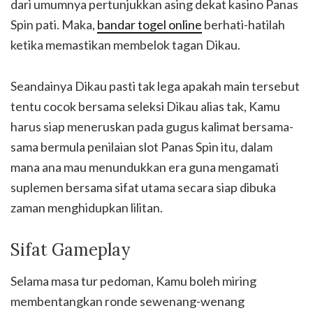
dari umumnya pertunjukkan asing dekat kasino Panas
Spin pati. Maka,
bandar togel online
berhati-hatilah
ketika memastikan membelok tagan Dikau.
Seandainya Dikau pasti tak lega apakah main tersebut
tentu cocok bersama seleksi Dikau alias tak, Kamu
harus siap meneruskan pada gugus kalimat bersama-
sama bermula penilaian slot Panas Spin itu, dalam
mana ana mau menundukkan era guna mengamati
suplemen bersama sifat utama secara siap dibuka
zaman menghidupkan lilitan.
Sifat Gameplay
Selama masa tur pedoman, Kamu boleh miring
membentangkan ronde sewenang-wenang