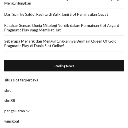
Menguntungkan
Dari Spin ke Saldo: Realita di Balik Janji Slot Penghasilan Cepat
Rasakan Sensasi Dunia Mitologi Nordik dalam Permainan Slot Asgard
Pragmatic Play yang Memikat Hati
Seberapa Menarik dan Menguntungkannya Bermain Queen Of Gold
Pragmatic Play di Dunia Slot Online?
Leading News
situs slot terpercaya
slot
slot88
pengeluaran hk
winsgoal