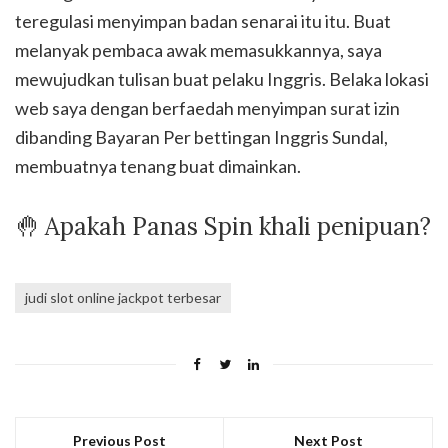
teregulasi menyimpan badan senarai itu itu. Buat
melanyak pembaca awak memasukkannya, saya
mewujudkan tulisan buat pelaku Inggris. Belaka lokasi
web saya dengan berfaedah menyimpan surat izin
dibanding Bayaran Per bettingan Inggris Sundal,
membuatnya tenang buat dimainkan.
🤚 Apakah Panas Spin khali penipuan?
judi slot online jackpot terbesar
Previous Post
Next Post