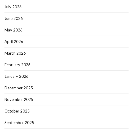
July 2026
June 2026
May 2026
April 2026
March 2026
February 2026
January 2026
December 2025
November 2025
October 2025
September 2025