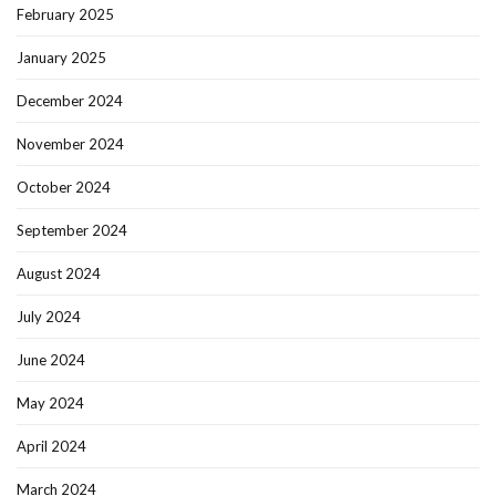
February 2025
January 2025
December 2024
November 2024
October 2024
September 2024
August 2024
July 2024
June 2024
May 2024
April 2024
March 2024