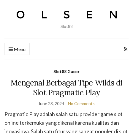
Slot88
Menu
Slot88 Gacor
Mengenal Berbagai Tipe Wilds di
Slot Pragmatic Play
June 23, 2024
No Comments
Pragmatic Play adalah salah satu provider game slot
online terkemuka yang dikenal karena kualitas dan
inovasinya. Salah satu fitur yang sangat populer di slot