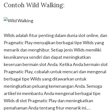
Contoh Wild Walking:
Wilds adalah fitur penting dalam dunia slot online, dan
Pragmatic Play menyajikan berbagai tipe Wilds yang
menarik dan menghibur. Setiap jenis Wilds memiliki
keunikannya sendiri dan dapat meningkatkan
keseruan bermain slot Anda. Ketika Anda bermain slot
Pragmatic Play, cobalah untuk mencari dan mengenal
berbagai tipe Wilds yang ditawarkan untuk
meningkatkan peluang kemenangan Anda. Semoga
artikel ini membantu Anda mengenal berbagai tipe
Wilds di slot Pragmatic Play dan meningkatkan
pemahaman Anda tentang fitur menarik ini.…