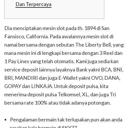
Dan Terpercaya
Dia menciptakan mesin slot pada th. 1894 di San
Fansisco, California. Pada awalannya mesin slot di
namai bersama dengan sebutan The Liberty Bell, yang
mana mesin ini di lengkapi bersama dengan 3 Reel dan
1 Pay Lines yang telah otomatis. Kami juga sedia kan
service deposit lainnya layaknya Bank yakni BCA, BNI,
BRI, MANDIRI dan juga E-Wallet yakni OVO, DANA,
GOPAY dan LINKAJA. Untuk deposit pulsa, kita
menerima deposit pulsa Telkomsel, XL, dan juga Tri
bersama rate 100% atau tidak adanya potongan.
Pengalaman bermain tak terlupakan pun akan anda
rasakan kala bermain di SKY77.