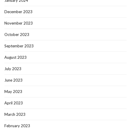
January 2024
December 2023
November 2023
October 2023
September 2023
August 2023
July 2023
June 2023
May 2023
April 2023
March 2023
February 2023