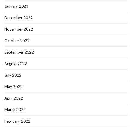
January 2023
December 2022
November 2022
October 2022
September 2022
August 2022
July 2022
May 2022
April 2022
March 2022
February 2022