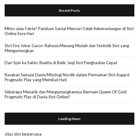
Recent Posts
Mitos atau Fakta? Panduan Santai Mencari Celah Keberuntungan di Slot
Online Sore Hari
Slot Fire Joker Gacor: Rahasia Menang Mudah dan Statistik Slot yang
Menguntungkan
Dari Spin ke Saldo: Realita di Balik Janji Slot Penghasilan Cepat
Rasakan Sensasi Dunia Mitologi Nordik dalam Permainan Slot Asgard
Pragmatic Play yang Memikat Hati
Seberapa Menarik dan Menguntungkannya Bermain Queen Of Gold
Pragmatic Play di Dunia Slot Online?
Leading News
situs slot terpercaya