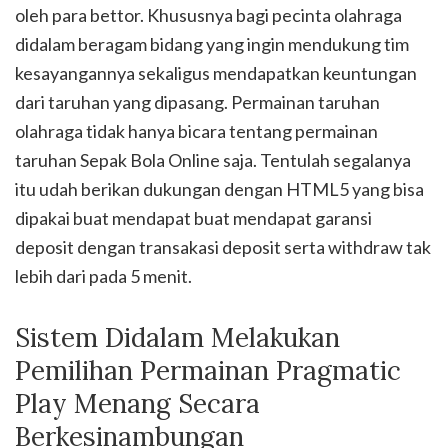
oleh para bettor. Khususnya bagi pecinta olahraga
didalam beragam bidang yang ingin mendukung tim
kesayangannya sekaligus mendapatkan keuntungan
dari taruhan yang dipasang. Permainan taruhan
olahraga tidak hanya bicara tentang permainan
taruhan Sepak Bola Online saja. Tentulah segalanya
itu udah berikan dukungan dengan HTML5 yang bisa
dipakai buat mendapat buat mendapat garansi
deposit dengan transakasi deposit serta withdraw tak
lebih dari pada 5 menit.
Sistem Didalam Melakukan
Pemilihan Permainan Pragmatic
Play Menang Secara
Berkesinambungan