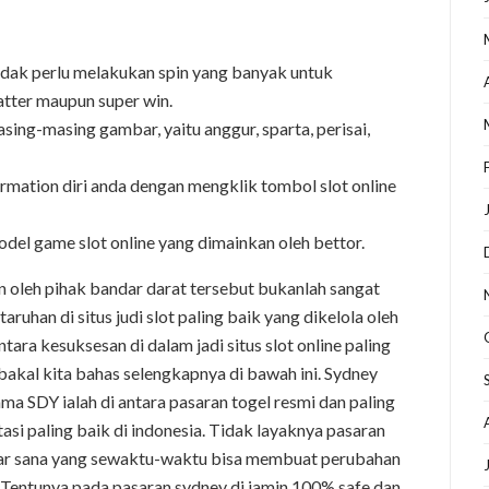
 tidak perlu melakukan spin yang banyak untuk
tter maupun super win.
sing-masing gambar, yaitu anggur, sparta, perisai,
rmation diri anda dengan mengklik tombol slot online
odel game slot online yang dimainkan oleh bettor.
an oleh pihak bandar darat tersebut bukanlah sangat
ruhan di situs judi slot paling baik yang dikelola oleh
ara kesuksesan di dalam jadi situs slot online paling
 bakal kita bahas selengkapnya di bawah ini. Sydney
ma SDY ialah di antara pasaran togel resmi dan paling
asi paling baik di indonesia. Tidak layaknya pasaran
 luar sana yang sewaktu-waktu bisa membuat perubahan
. Tentunya pada pasaran sydney di jamin 100% safe dan