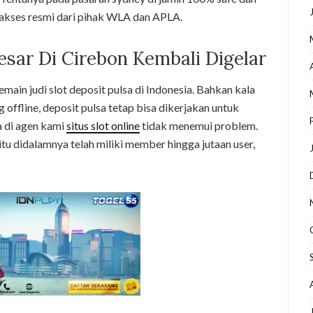
 akses resmi dari pihak WLA dan APLA.
sar Di Cirebon Kembali Digelar
main judi slot deposit pulsa di Indonesia. Bahkan kala
g offline, deposit pulsa tetap bisa dikerjakan untuk
a di agen kami
situs slot online
tidak menemui problem.
u didalamnya telah miliki member hingga jutaan user,