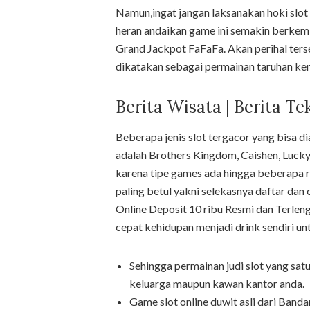
Namun,ingat jangan laksanakan hoki slo
heran andaikan game ini semakin berkem
Grand Jackpot FaFaFa. Akan perihal terse
dikatakan sebagai permainan taruhan ke
Berita Wisata | Berita Te
Beberapa jenis slot tergacor yang bisa 
adalah Brothers Kingdom, Caishen, Lucky 
karena tipe games ada hingga beberapa r
paling betul yakni selekasnya daftar dan c
Online Deposit 10 ribu Resmi dan Terleng
cepat kehidupan menjadi drink sendiri un
Sehingga permainan judi slot yang sat
keluarga maupun kawan kantor anda.
Game slot online duwit asli dari Band