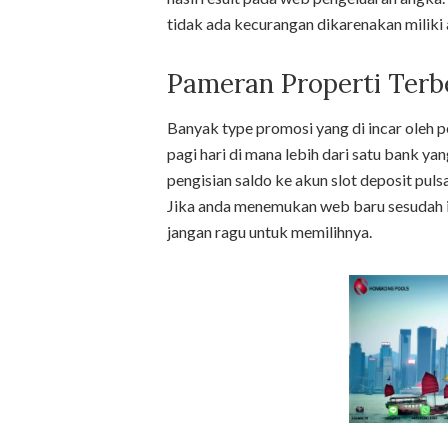
tidak ada kecurangan dikarenakan miliki
Pameran Properti Terbe
Banyak type promosi yang di incar oleh pe
pagi hari di mana lebih dari satu bank yan
pengisian saldo ke akun slot deposit puls
Jika anda menemukan web baru sesudah it
jangan ragu untuk memilihnya.