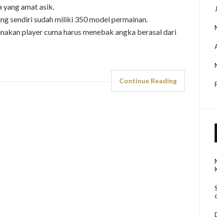
 yang amat asik.
ing sendiri sudah miliki 350 model permainan.
nakan player cuma harus menebak angka berasal dari
Continue Reading