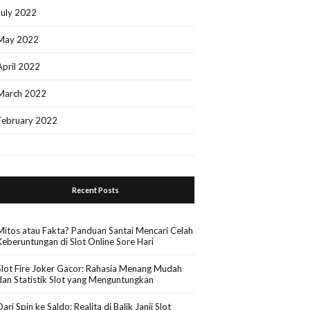
July 2022
May 2022
April 2022
March 2022
February 2022
Recent Posts
Mitos atau Fakta? Panduan Santai Mencari Celah
Keberuntungan di Slot Online Sore Hari
Slot Fire Joker Gacor: Rahasia Menang Mudah
dan Statistik Slot yang Menguntungkan
Dari Spin ke Saldo: Realita di Balik Janji Slot