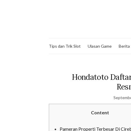
Tips dan Trik Slot
Ulasan Game
Berita
Hondatoto Daftar
Res
Septembe
Content
Pameran Properti Terbesar Di Cire