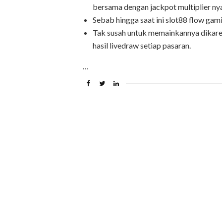
bersama dengan jackpot multiplier nya
Sebab hingga saat ini slot88 flow gam
Tak susah untuk memainkannya dikare
hasil livedraw setiap pasaran.
…