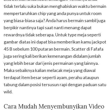
tidak terlalu suka bukan menghabiskan waktu bermain
mempertaruhkan chip yang anda punya untuk room
yang biasa-biasa saja? Anda harus bermain sambil juga
berpikir nantinya tapi saat nanti menang dapat
rewardnya tidak seberapa. Untuk type meja seperti
gambar diatas ini dapat bisa memberikan kamu jackpot
45 B sebelum 100 putaran bermain. Scatter di Fafafa
juga sering kali berikan kemenangan didalam jumlah
yang lebih besar dari jenis permainan yang lainnya.
Maka sebaiknya kalian melacak meja yang diawal
terdapat item besar seperti ayam, perahu ataupun
tabung dalam posisi tersusun rapi dengan paduan satu
wild.
Cara Mudah Menyembunyikan Video