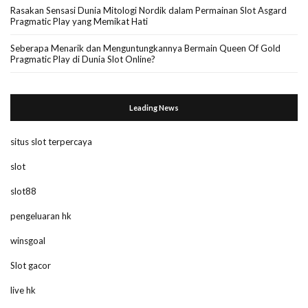
Rasakan Sensasi Dunia Mitologi Nordik dalam Permainan Slot Asgard
Pragmatic Play yang Memikat Hati
Seberapa Menarik dan Menguntungkannya Bermain Queen Of Gold
Pragmatic Play di Dunia Slot Online?
Leading News
situs slot terpercaya
slot
slot88
pengeluaran hk
winsgoal
Slot gacor
live hk