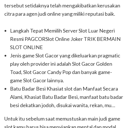
tersebut setidaknya telah mengakibatkan kerusakan
citra para agen judi online yang miliki reputasi baik.
Langkah Tepat Memilih Server Slot Luar Negeri
Resmi PAGCORSlot Online Joker TRIK BERMAIN
SLOT ONLINE
Jenis game Slot Gacor yang dikeluarkan pragmatic
play oleh provider ini adalah Slot Gacor Golden
Toad, Slot Gacor Candy Pop dan banyak game-
game Slot Gacor lainnya.
Batu Badar Besi Khasiat slot dan Manfaat Secara
Alami, Khasiat Batu Badar Besi, manfaat batu badar
besi dekatkan jodoh, disukai wanita, rekan, mu…
Untuk itu sebelum saat memustuskan main judi game
slot kamu harus bisa menyiapkan mental dan modal