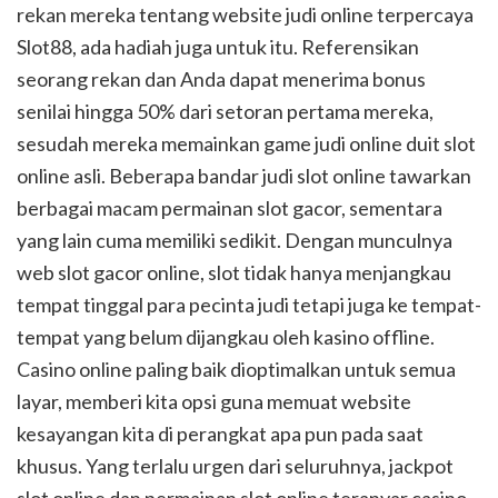
rekan mereka tentang website judi online terpercaya
Slot88, ada hadiah juga untuk itu. Referensikan
seorang rekan dan Anda dapat menerima bonus
senilai hingga 50% dari setoran pertama mereka,
sesudah mereka memainkan game judi online duit slot
online asli. Beberapa bandar judi slot online tawarkan
berbagai macam permainan slot gacor, sementara
yang lain cuma memiliki sedikit. Dengan munculnya
web slot gacor online, slot tidak hanya menjangkau
tempat tinggal para pecinta judi tetapi juga ke tempat-
tempat yang belum dijangkau oleh kasino offline.
Casino online paling baik dioptimalkan untuk semua
layar, memberi kita opsi guna memuat website
kesayangan kita di perangkat apa pun pada saat
khusus. Yang terlalu urgen dari seluruhnya, jackpot