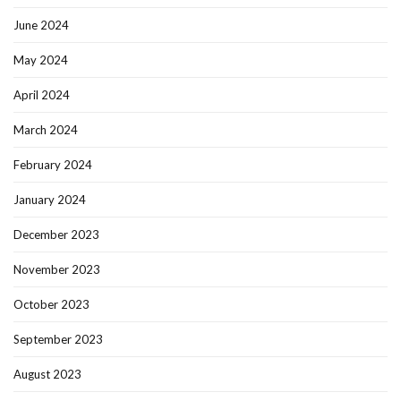
June 2024
May 2024
April 2024
March 2024
February 2024
January 2024
December 2023
November 2023
October 2023
September 2023
August 2023