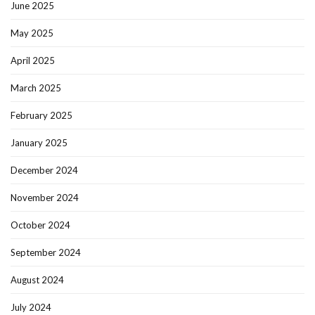
June 2025
May 2025
April 2025
March 2025
February 2025
January 2025
December 2024
November 2024
October 2024
September 2024
August 2024
July 2024