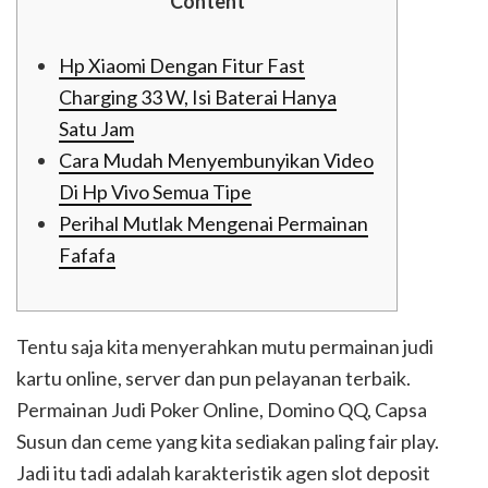
Content
Hp Xiaomi Dengan Fitur Fast
Charging 33 W, Isi Baterai Hanya
Satu Jam
Cara Mudah Menyembunyikan Video
Di Hp Vivo Semua Tipe
Perihal Mutlak Mengenai Permainan
Fafafa
Tentu saja kita menyerahkan mutu permainan judi
kartu online, server dan pun pelayanan terbaik.
Permainan Judi Poker Online, Domino QQ, Capsa
Susun dan ceme yang kita sediakan paling fair play.
Jadi itu tadi adalah karakteristik agen slot deposit