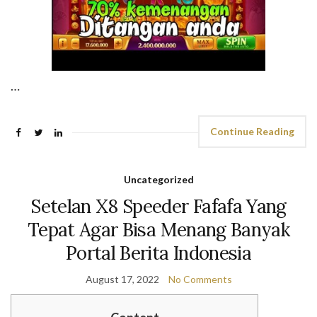
…
Continue Reading
Uncategorized
Setelan X8 Speeder Fafafa Yang
Tepat Agar Bisa Menang Banyak
Portal Berita Indonesia
August 17, 2022
No Comments