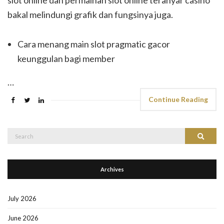
slot online dan permainan slot online teranyar casino
bakal melindungi grafik dan fungsinya juga.
Cara menang main slot pragmatic gacor
keunggulan bagi member
…
Continue Reading
Search
Search
for:
Archives
July 2026
June 2026