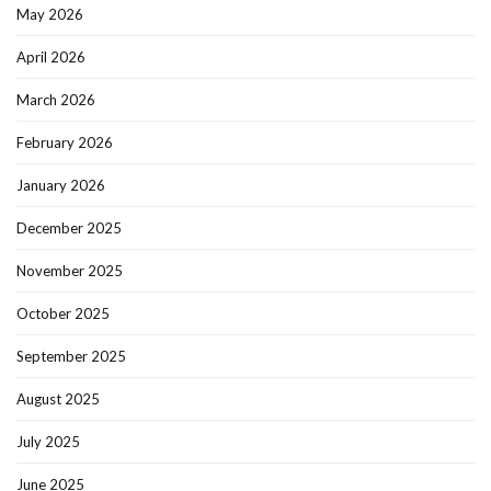
May 2026
April 2026
March 2026
February 2026
January 2026
December 2025
November 2025
October 2025
September 2025
August 2025
July 2025
June 2025