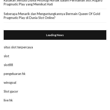
Rasakan Sensasi Dunia Mitologi Nordik dalam Permainan Slot Asgard
Pragmatic Play yang Memikat Hati
Seberapa Menarik dan Menguntungkannya Bermain Queen Of Gold
Pragmatic Play di Dunia Slot Online?
Leading News
situs slot terpercaya
slot
slot88
pengeluaran hk
winsgoal
Slot gacor
live hk