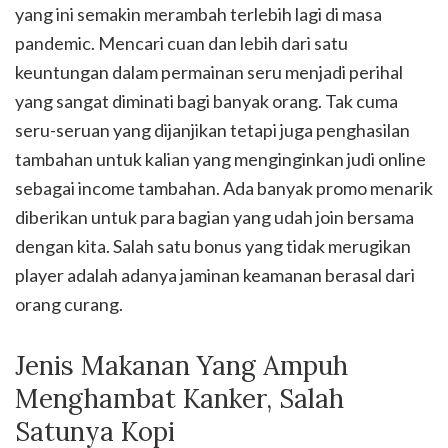
yang ini semakin merambah terlebih lagi di masa
pandemic. Mencari cuan dan lebih dari satu
keuntungan dalam permainan seru menjadi perihal
yang sangat diminati bagi banyak orang. Tak cuma
seru-seruan yang dijanjikan tetapi juga penghasilan
tambahan untuk kalian yang menginginkan judi online
sebagai income tambahan. Ada banyak promo menarik
diberikan untuk para bagian yang udah join bersama
dengan kita. Salah satu bonus yang tidak merugikan
player adalah adanya jaminan keamanan berasal dari
orang curang.
Jenis Makanan Yang Ampuh
Menghambat Kanker, Salah
Satunya Kopi