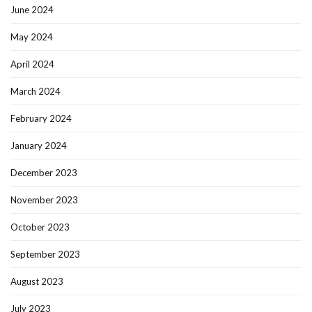
June 2024
May 2024
April 2024
March 2024
February 2024
January 2024
December 2023
November 2023
October 2023
September 2023
August 2023
July 2023