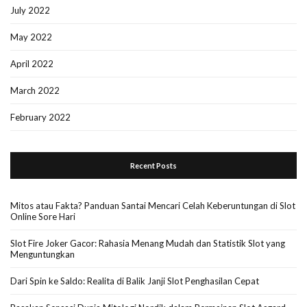
July 2022
May 2022
April 2022
March 2022
February 2022
Recent Posts
Mitos atau Fakta? Panduan Santai Mencari Celah Keberuntungan di Slot
Online Sore Hari
Slot Fire Joker Gacor: Rahasia Menang Mudah dan Statistik Slot yang
Menguntungkan
Dari Spin ke Saldo: Realita di Balik Janji Slot Penghasilan Cepat