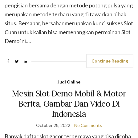
pengisian bersama dengan metode potong pulsa yang
merupakan metode terbaru yang di tawarkan pihak
situs. Bersabar, bersabar merupakan kunci sukses Slot
Cuan untuk kalian bisa memenangkan permainan Slot
Demo ini.…
Continue Reading
Judi Online
Mesin Slot Demo Mobil & Motor
Berita, Gambar Dan Video Di
Indonesia
October 28, 2022
No Comments
Banyak daftar slot gacor terpercaya yang bisa dicoba