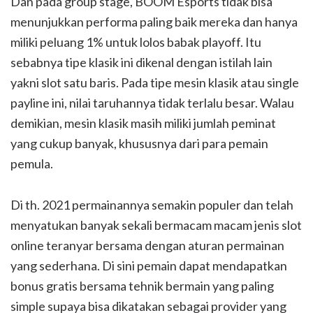
Dan pada group stage, BOOM Esports tidak bisa
menunjukkan performa paling baik mereka dan hanya
miliki peluang 1% untuk lolos babak playoff. Itu
sebabnya tipe klasik ini dikenal dengan istilah lain
yakni slot satu baris. Pada tipe mesin klasik atau single
payline ini, nilai taruhannya tidak terlalu besar. Walau
demikian, mesin klasik masih miliki jumlah peminat
yang cukup banyak, khususnya dari para pemain
pemula.
Di th. 2021 permainannya semakin populer dan telah
menyatukan banyak sekali bermacam macam jenis slot
online teranyar bersama dengan aturan permainan
yang sederhana. Di sini pemain dapat mendapatkan
bonus gratis bersama tehnik bermain yang paling
simple supaya bisa dikatakan sebagai provider yang