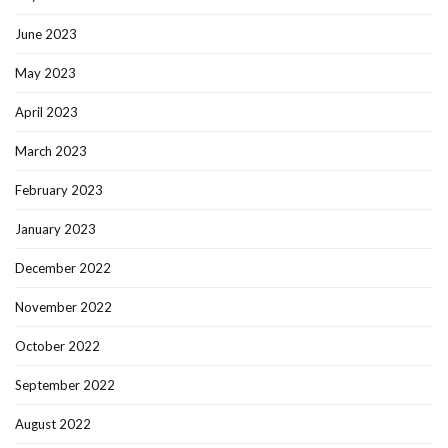
June 2023
May 2023
April 2023
March 2023
February 2023
January 2023
December 2022
November 2022
October 2022
September 2022
August 2022