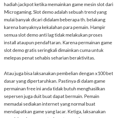
hadiah jackpot ketika memainkan game mesin slot dari
Microgaming. Slot demo adalah sebuah trend yang
mulai banyak dicari didalam beberapa th. belakang
karena banyaknya kekalahan para pemain. Hampir
semua slot demo anti lag tidak melakukan proses
install ataupun pendaftaran. Karena permainan game
slot demo gratis seringkali dimainkan cuma untuk
melepas penat sehabis seharian beraktivitas.
Atau juga bisa laksanakan pembelian dengan x100 bet
dasar yang dipertaruhkan. Pastinya di dalam game
permainan free ini anda tidak butuh menghasilkan
sepersen juga duit buat dapat bermain. Pemain
memadai sediakan internet yang normal buat
mendapatkan game yang lacar. Ketiga, laksanakan