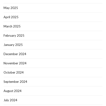
May 2025
April 2025
March 2025
February 2025
January 2025
December 2024
November 2024
October 2024
September 2024
August 2024
July 2024