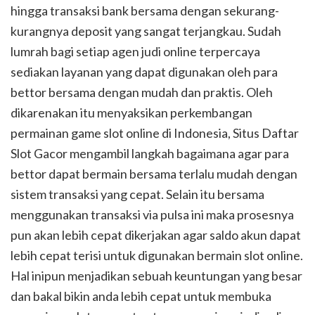
hingga transaksi bank bersama dengan sekurang-
kurangnya deposit yang sangat terjangkau. Sudah
lumrah bagi setiap agen judi online terpercaya
sediakan layanan yang dapat digunakan oleh para
bettor bersama dengan mudah dan praktis. Oleh
dikarenakan itu menyaksikan perkembangan
permainan game slot online di Indonesia, Situs Daftar
Slot Gacor mengambil langkah bagaimana agar para
bettor dapat bermain bersama terlalu mudah dengan
sistem transaksi yang cepat. Selain itu bersama
menggunakan transaksi via pulsa ini maka prosesnya
pun akan lebih cepat dikerjakan agar saldo akun dapat
lebih cepat terisi untuk digunakan bermain slot online.
Hal inipun menjadikan sebuah keuntungan yang besar
dan bakal bikin anda lebih cepat untuk membuka