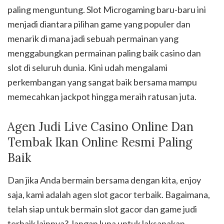
paling menguntung. Slot Microgaming baru-baru ini
menjadi diantara pilihan game yang populer dan
menarik di mana jadi sebuah permainan yang
menggabungkan permainan paling baik casino dan
slot di seluruh dunia. Kini udah mengalami
perkembangan yang sangat baik bersama mampu
memecahkan jackpot hingga meraih ratusan juta.
Agen Judi Live Casino Online Dan
Tembak Ikan Online Resmi Paling
Baik
Dan jika Anda bermain bersama dengan kita, enjoy
saja, kami adalah agen slot gacor terbaik. Bagaimana,
telah siap untuk bermain slot gacor dan game judi
terbaik lainnya? Jangan lupa untuk laksanakan