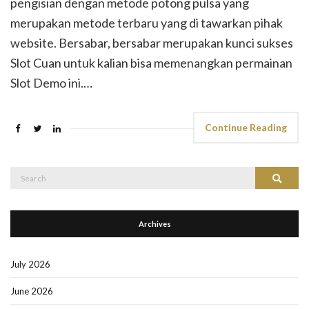
pengisian dengan metode potong pulsa yang
merupakan metode terbaru yang di tawarkan pihak
website. Bersabar, bersabar merupakan kunci sukses
Slot Cuan untuk kalian bisa memenangkan permainan
Slot Demo ini.…
Continue Reading
Search
Search
for:
Archives
July 2026
June 2026