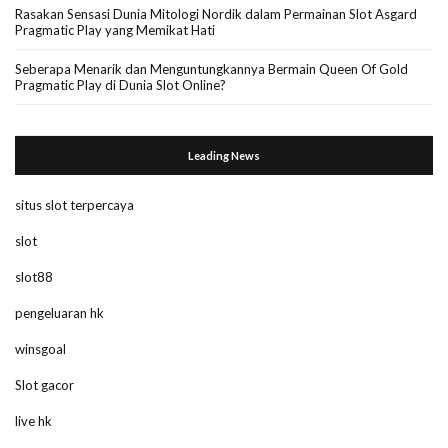
Rasakan Sensasi Dunia Mitologi Nordik dalam Permainan Slot Asgard
Pragmatic Play yang Memikat Hati
Seberapa Menarik dan Menguntungkannya Bermain Queen Of Gold
Pragmatic Play di Dunia Slot Online?
Leading News
situs slot terpercaya
slot
slot88
pengeluaran hk
winsgoal
Slot gacor
live hk