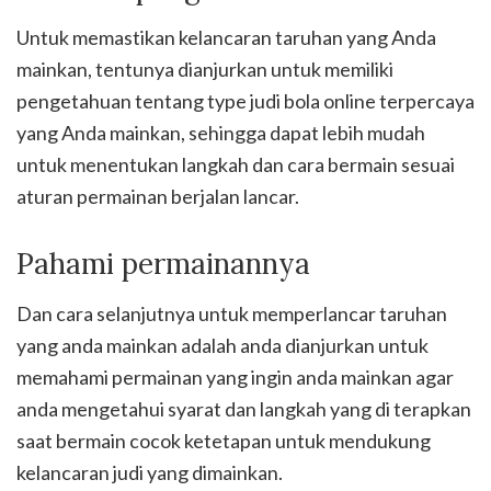
Untuk memastikan kelancaran taruhan yang Anda
mainkan, tentunya dianjurkan untuk memiliki
pengetahuan tentang type judi bola online terpercaya
yang Anda mainkan, sehingga dapat lebih mudah
untuk menentukan langkah dan cara bermain sesuai
aturan permainan berjalan lancar.
Pahami permainannya
Dan cara selanjutnya untuk memperlancar taruhan
yang anda mainkan adalah anda dianjurkan untuk
memahami permainan yang ingin anda mainkan agar
anda mengetahui syarat dan langkah yang di terapkan
saat bermain cocok ketetapan untuk mendukung
kelancaran judi yang dimainkan.