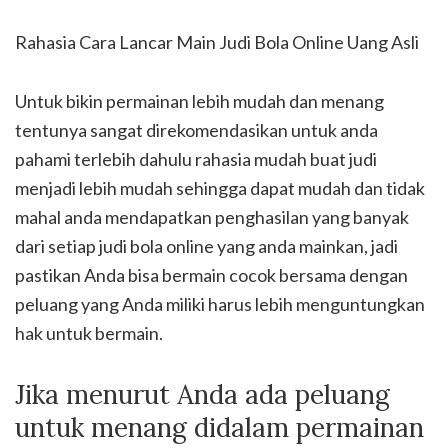
Rahasia Cara Lancar Main Judi Bola Online Uang Asli
Untuk bikin permainan lebih mudah dan menang
tentunya sangat direkomendasikan untuk anda
pahami terlebih dahulu rahasia mudah buat judi
menjadi lebih mudah sehingga dapat mudah dan tidak
mahal anda mendapatkan penghasilan yang banyak
dari setiap judi bola online yang anda mainkan, jadi
pastikan Anda bisa bermain cocok bersama dengan
peluang yang Anda miliki harus lebih menguntungkan
hak untuk bermain.
Jika menurut Anda ada peluang
untuk menang didalam permainan