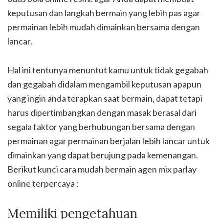
keputusan dan langkah bermain yang lebih pas agar
permainan lebih mudah dimainkan bersama dengan
lancar.
Hal ini tentunya menuntut kamu untuk tidak gegabah
dan gegabah didalam mengambil keputusan apapun
yang ingin anda terapkan saat bermain, dapat tetapi
harus dipertimbangkan dengan masak berasal dari
segala faktor yang berhubungan bersama dengan
permainan agar permainan berjalan lebih lancar untuk
dimainkan yang dapat berujung pada kemenangan.
Berikut kunci cara mudah bermain agen mix parlay
online terpercaya :
Memiliki pengetahuan