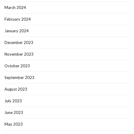
March 2024
February 2024
January 2024
December 2023
November 2023
October 2023
September 2023
August 2023
July 2023
June 2023
May 2023