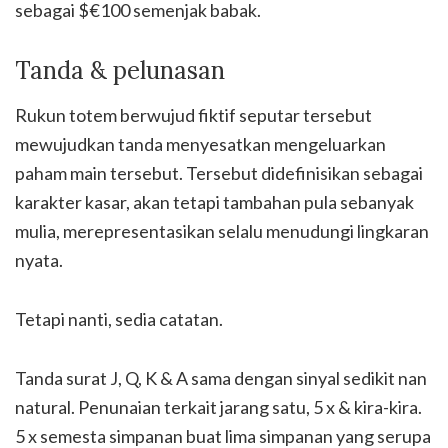
sebagai $€100 semenjak babak.
Tanda & pelunasan
Rukun totem berwujud fiktif seputar tersebut
mewujudkan tanda menyesatkan mengeluarkan
paham main tersebut. Tersebut didefinisikan sebagai
karakter kasar, akan tetapi tambahan pula sebanyak
mulia, merepresentasikan selalu menudungi lingkaran
nyata.
Tetapi nanti, sedia catatan.
Tanda surat J, Q, K & A sama dengan sinyal sedikit nan
natural. Penunaian terkait jarang satu, 5 x & kira-kira.
5 x semesta simpanan buat lima simpanan yang serupa