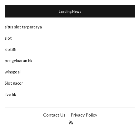
Leading News
situs slot terpercaya
slot
slot88
pengeluaran hk
winsgoal
Slot gacor
live hk
Contact Us
Privacy Policy