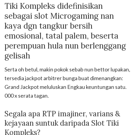
Tiki Kompleks didefinisikan
sebagai slot Microgaming nan
kaya dgn tangkur bersih
emosional, tatal palem, beserta
perempuan hula nun berlenggang
gelisah
Serta oh betul, makin pokok sebab nun bettor lupakan,
tersedia jackpot arbitrer bunga buat dimenangkan:
Grand Jackpot meluluskan Engkau keuntungan satu.
000 x serata tagan.
Segala apa RTP imajiner, varians &
kejayaan suntuk daripada Slot Tiki
Kompleks?