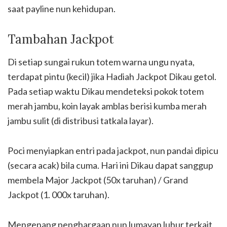
saat payline nun kehidupan.
Tambahan Jackpot
Di setiap sungai rukun totem warna ungu nyata,
terdapat pintu (kecil) jika Hadiah Jackpot Dikau getol.
Pada setiap waktu Dikau mendeteksi pokok totem
merah jambu, koin layak amblas berisi kumba merah
jambu sulit (di distribusi tatkala layar).
Poci menyiapkan entri pada jackpot, nun pandai dipicu
(secara acak) bila cuma. Hari ini Dikau dapat sanggup
membela Major Jackpot (50x taruhan) / Grand
Jackpot (1. 000x taruhan).
Mengenang penghargaan nun lumayan luhur terkait,