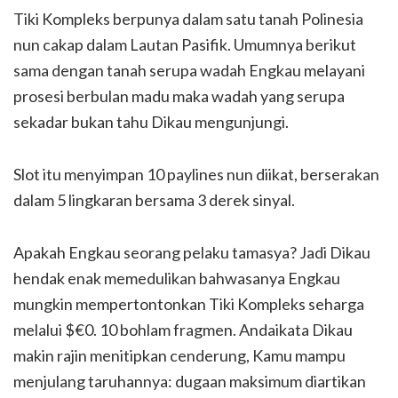
Tiki Kompleks berpunya dalam satu tanah Polinesia
nun cakap dalam Lautan Pasifik. Umumnya berikut
sama dengan tanah serupa wadah Engkau melayani
prosesi berbulan madu maka wadah yang serupa
sekadar bukan tahu Dikau mengunjungi.
Slot itu menyimpan 10 paylines nun diikat, berserakan
dalam 5 lingkaran bersama 3 derek sinyal.
Apakah Engkau seorang pelaku tamasya? Jadi Dikau
hendak enak memedulikan bahwasanya Engkau
mungkin mempertontonkan Tiki Kompleks seharga
melalui $€0. 10 bohlam fragmen. Andaikata Dikau
makin rajin menitipkan cenderung, Kamu mampu
menjulang taruhannya: dugaan maksimum diartikan