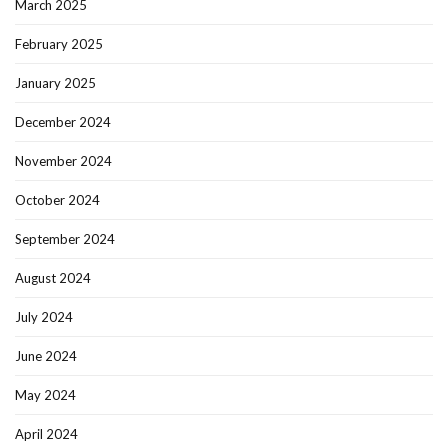
March 2025
February 2025
January 2025
December 2024
November 2024
October 2024
September 2024
August 2024
July 2024
June 2024
May 2024
April 2024