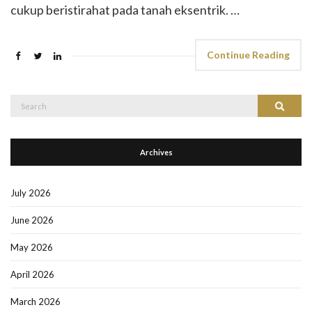
cukup beristirahat pada tanah eksentrik. …
Continue Reading
Search
Search
for:
Archives
July 2026
June 2026
May 2026
April 2026
March 2026