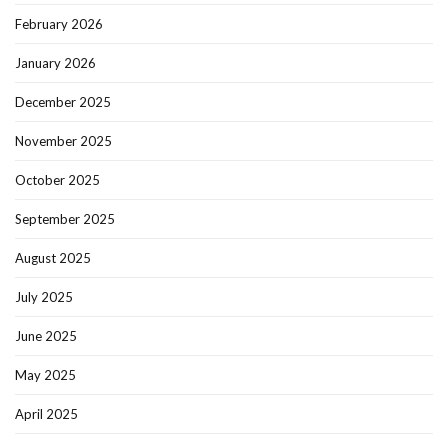
February 2026
January 2026
December 2025
November 2025
October 2025
September 2025
August 2025
July 2025
June 2025
May 2025
April 2025