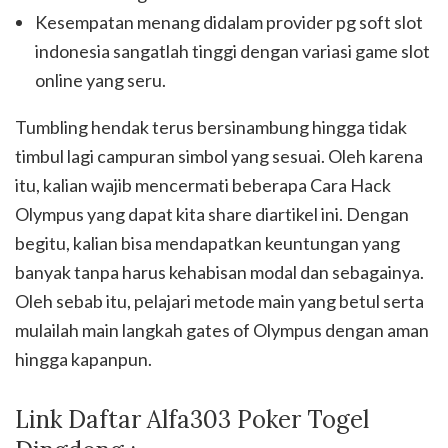
Kesempatan menang didalam provider pg soft slot
indonesia sangatlah tinggi dengan variasi game slot
online yang seru.
Tumbling hendak terus bersinambung hingga tidak
timbul lagi campuran simbol yang sesuai. Oleh karena
itu, kalian wajib mencermati beberapa Cara Hack
Olympus yang dapat kita share diartikel ini. Dengan
begitu, kalian bisa mendapatkan keuntungan yang
banyak tanpa harus kehabisan modal dan sebagainya.
Oleh sebab itu, pelajari metode main yang betul serta
mulailah main langkah gates of Olympus dengan aman
hingga kapanpun.
Link Daftar Alfa303 Poker Togel