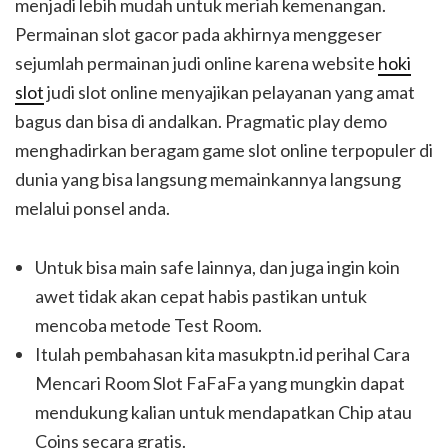
menjadi lebih mudah untuk meriah kemenangan.
Permainan slot gacor pada akhirnya menggeser
sejumlah permainan judi online karena website
hoki
slot
judi slot online menyajikan pelayanan yang amat
bagus dan bisa di andalkan. Pragmatic play demo
menghadirkan beragam game slot online terpopuler di
dunia yang bisa langsung memainkannya langsung
melalui ponsel anda.
Untuk bisa main safe lainnya, dan juga ingin koin
awet tidak akan cepat habis pastikan untuk
mencoba metode Test Room.
Itulah pembahasan kita masukptn.id perihal Cara
Mencari Room Slot FaFaFa yang mungkin dapat
mendukung kalian untuk mendapatkan Chip atau
Coins secara gratis.