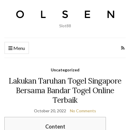
Slot88
Menu
Uncategorized
Lakukan Taruhan Togel Singapore
Bersama Bandar Togel Online
Terbaik
October 20, 2022
No Comments
Content