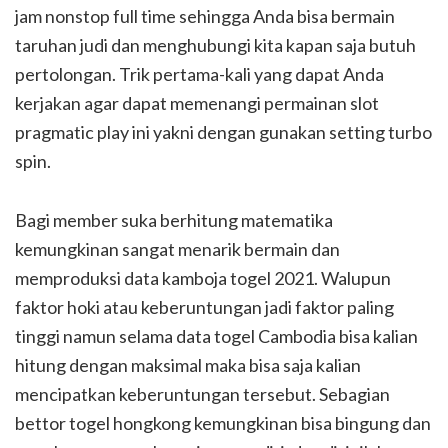
jam nonstop full time sehingga Anda bisa bermain
taruhan judi dan menghubungi kita kapan saja butuh
pertolongan. Trik pertama-kali yang dapat Anda
kerjakan agar dapat memenangi permainan slot
pragmatic play ini yakni dengan gunakan setting turbo
spin.
Bagi member suka berhitung matematika
kemungkinan sangat menarik bermain dan
memproduksi data kamboja togel 2021. Walupun
faktor hoki atau keberuntungan jadi faktor paling
tinggi namun selama data togel Cambodia bisa kalian
hitung dengan maksimal maka bisa saja kalian
mencipatkan keberuntungan tersebut. Sebagian
bettor togel hongkong kemungkinan bisa bingung dan