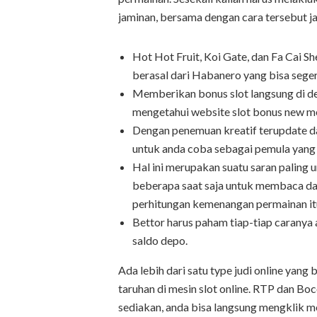
jaminan, bersama dengan cara tersebut ja
Hot Hot Fruit, Koi Gate, dan Fa Cai S
berasal dari Habanero yang bisa seger
Memberikan bonus slot langsung di de
mengetahui website slot bonus new m
Dengan penemuan kreatif terupdate da
untuk anda coba sebagai pemula yang 
Hal ini merupakan suatu saran paling 
beberapa saat saja untuk membaca da
perhitungan kemenangan permainan it
Bettor harus paham tiap-tiap caranya
saldo depo.
Ada lebih dari satu type judi online yan
taruhan di mesin slot online. RTP dan Boc
sediakan, anda bisa langsung mengklik me