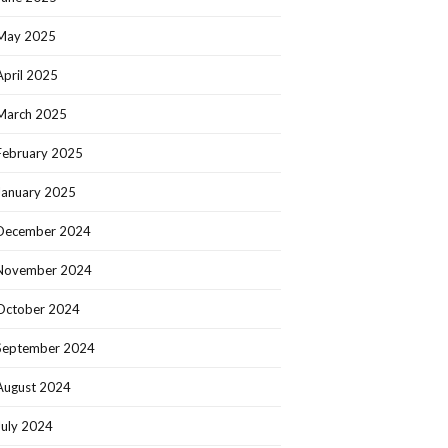
May 2025
April 2025
March 2025
February 2025
January 2025
December 2024
November 2024
October 2024
September 2024
August 2024
July 2024