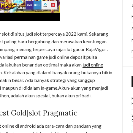
slot di situs judi slot terpercaya 2022 kami. Sekarang
 slot paling baru bergabung dan merasakan keuntungan
 gampang menang terpercaya raja slot gacor RajaVigor .
riasi permainan game judi online deposit pulsa
nda lakukan benar dan optimal maka akan
judi online
 Kekalahan yang dialami banyak orang bukannya bikin
makin besar. Ada banyak strategi yang sanggup
ogi maupun di didalam in-game.Akun-akun yang menjadi
hon, adalah akun spesial, bukan akun pribadi.
st Gold[slot Pragmatic]
online di android ada cara-cara dan panduan yang