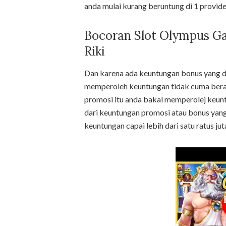
anda mulai kurang beruntung di 1 provider
Bocoran Slot Olympus G
Riki
Dan karena ada keuntungan bonus yang did
memperoleh keuntungan tidak cuma beras
promosi itu anda bakal memperolej keuntu
dari keuntungan promosi atau bonus yan
keuntungan capai lebih dari satu ratus jut