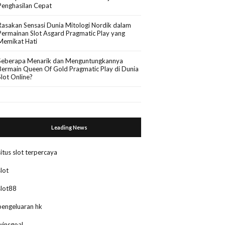
Penghasilan Cepat
Rasakan Sensasi Dunia Mitologi Nordik dalam
Permainan Slot Asgard Pragmatic Play yang
Memikat Hati
Seberapa Menarik dan Menguntungkannya
Bermain Queen Of Gold Pragmatic Play di Dunia
Slot Online?
Leading News
situs slot terpercaya
slot
slot88
pengeluaran hk
winsgoal