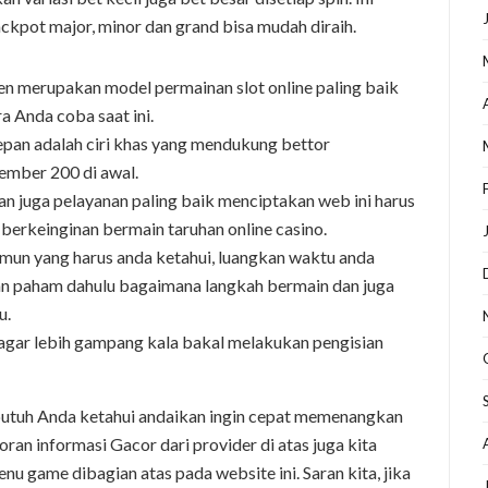
ckpot major, minor dan grand bisa mudah diraih.
hen merupakan model permainan slot online paling baik
a Anda coba saat ini.
pan adalah ciri khas yang mendukung bettor
ember 200 di awal.
n juga pelayanan paling baik menciptakan web ini harus
berkeinginan bermain taruhan online casino.
umun yang harus anda ketahui, luangkan waktu anda
n paham dahulu bagaimana langkah bermain dan juga
u.
 agar lebih gampang kala bakal melakukan pengisian
g butuh Anda ketahui andaikan ingin cepat memenangkan
oran informasi Gacor dari provider di atas juga kita
nu game dibagian atas pada website ini. Saran kita, jika