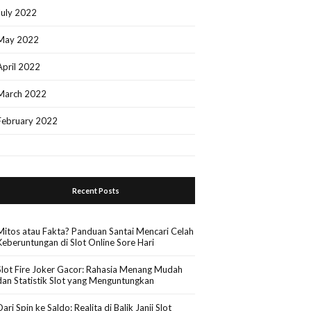
July 2022
May 2022
April 2022
March 2022
February 2022
Recent Posts
Mitos atau Fakta? Panduan Santai Mencari Celah
Keberuntungan di Slot Online Sore Hari
Slot Fire Joker Gacor: Rahasia Menang Mudah
dan Statistik Slot yang Menguntungkan
Dari Spin ke Saldo: Realita di Balik Janji Slot