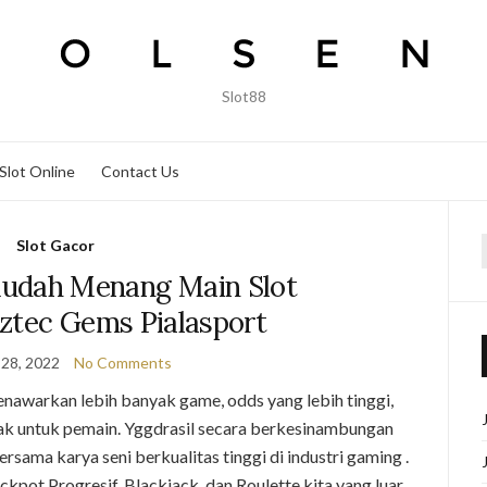
Slot88
 Slot Online
Contact Us
Slot Gacor
f
 Mudah Menang Main Slot
ztec Gems Pialasport
28, 2022
No Comments
awarkan lebih banyak game, odds yang lebih tinggi,
yak untuk pemain. Yggdrasil secara berkesinambungan
sama karya seni berkualitas tinggi di industri gaming .
ckpot Progresif, Blackjack, dan Roulette kita yang luar