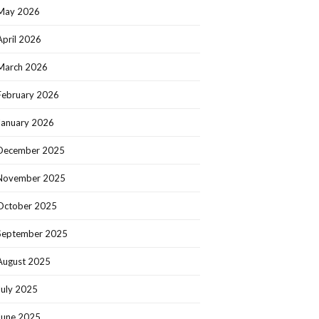
May 2026
April 2026
March 2026
February 2026
January 2026
December 2025
November 2025
October 2025
September 2025
August 2025
July 2025
June 2025