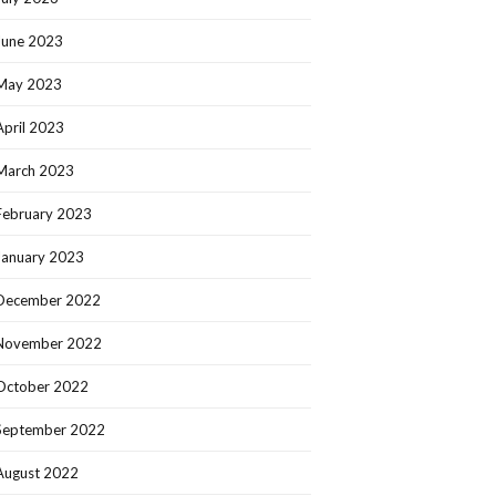
June 2023
May 2023
April 2023
March 2023
February 2023
January 2023
December 2022
November 2022
October 2022
September 2022
August 2022