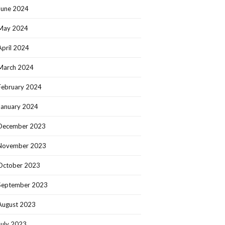
June 2024
May 2024
April 2024
March 2024
February 2024
January 2024
December 2023
November 2023
October 2023
September 2023
August 2023
July 2023