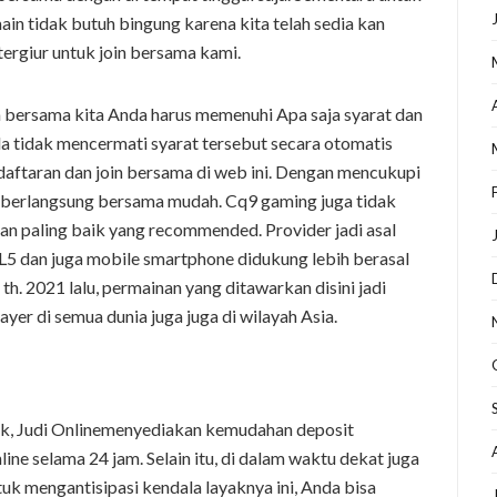
n tidak butuh bingung karena kita telah sedia kan
ergiur untuk join bersama kami.
bersama kita Anda harus memenuhi Apa saja syarat dan
da tidak mencermati syarat tersebut secara otomatis
aftaran dan join bersama di web ini. Dengan mencukupi
n berlangsung bersama mudah. Cq9 gaming juga tidak
ihan paling baik yang recommended. Provider jadi asal
L5 dan juga mobile smartphone didukung lebih berasal
i th. 2021 lalu, permainan yang ditawarkan disini jadi
ayer di semua dunia juga juga di wilayah Asia.
nk, Judi Onlinemenyediakan kemudahan deposit
e selama 24 jam. Selain itu, di dalam waktu dekat juga
tuk mengantisipasi kendala layaknya ini, Anda bisa