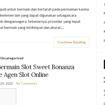
njudi untuk bermain dan bertaruh pada permainan kasino
mlahelemen lain yang dapat digunakan sebagaicara
n dengansegera. Sebenarnya, prosedur yang tepat
al bermain yang lebihtepat dan akurat.…
Continue Reading
Uncategorized
ermain Slot Sweet Bonanza
e Agen Slot Online
20, 2022
No Comments