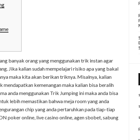
ng
Game
nang banyak orang yang menggunakan trik instan agar
ang. Jika kalian sudah mempelajari risiko apa yang bakal
nnya maka kita akan berikan triknya. Misalnya, kalian
ak mendapatkan kemenangan maka kalian bisa beralih
ama anda menggunakan Trik Jumping ini maka anda bisa
ntuk lebih memastikan bahwa meja room yang anda
engurangan chip yang anda pertaruhkan pada tiap-tiap
IDN poker online, live casino online, agen sbobet, sabung