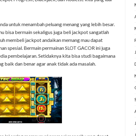
 anda untuk menambah peluang menang yang lebih besar.
bisa bermain sekaligus juga beli jackpot sangatlah
tuh membeli jackpot andaikan memang mau dapat
nan spesial. Bermain permainan SLOT GACOR ini juga
ia pembelajaran. Setidaknya kita bisa studi bagaimana
g baik dan benar agar anak tidak ada masalah.