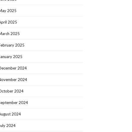
May 2025
April 2025
March 2025
February 2025
January 2025
December 2024
November 2024
October 2024
September 2024
August 2024
July 2024