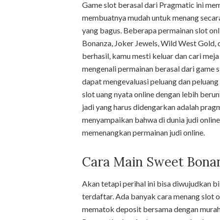
Game slot berasal dari Pragmatic ini mem
membuatnya mudah untuk menang secara
yang bagus. Beberapa permainan slot onl
Bonanza, Joker Jewels, Wild West Gold, 
berhasil, kamu mesti keluar dan cari mej
mengenali permainan berasal dari game 
dapat mengevaluasi peluang dan peluan
slot uang nyata online dengan lebih berun
jadi yang harus didengarkan adalah pragm
menyampaikan bahwa di dunia judi online
memenangkan permainan judi online.
Cara Main Sweet Bona
Akan tetapi perihal ini bisa diwujudkan bi
terdaftar. Ada banyak cara menang slot 
mematok deposit bersama dengan murah. 