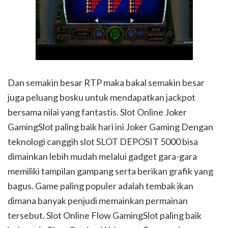
Dan semakin besar RTP maka bakal semakin besar
juga peluang bosku untuk mendapatkan jackpot
bersama nilai yang fantastis. Slot Online Joker
GamingSlot paling baik hari ini Joker Gaming Dengan
teknologi canggih slot SLOT DEPOSIT 5000 bisa
dimainkan lebih mudah melalui gadget gara-gara
memiliki tampilan gampang serta berikan grafik yang
bagus. Game paling populer adalah tembak ikan
dimana banyak penjudi memainkan permainan
tersebut. Slot Online Flow GamingSlot paling baik