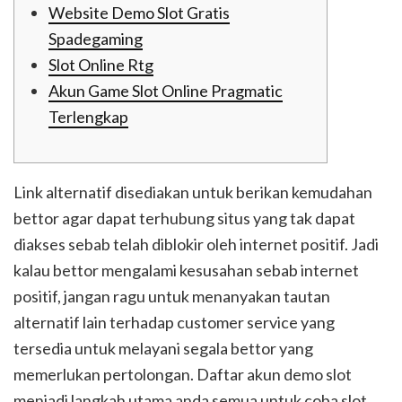
Website Demo Slot Gratis
Spadegaming
Slot Online Rtg
Akun Game Slot Online Pragmatic
Terlengkap
Link alternatif disediakan untuk berikan kemudahan
bettor agar dapat terhubung situs yang tak dapat
diakses sebab telah diblokir oleh internet positif. Jadi
kalau bettor mengalami kesusahan sebab internet
positif, jangan ragu untuk menanyakan tautan
alternatif lain terhadap customer service yang
tersedia untuk melayani segala bettor yang
memerlukan pertolongan. Daftar akun demo slot
menjadi langkah utama anda semua untuk coba slot