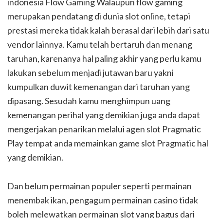
indonesia Flow Gaming Walaupun flow gaming
merupakan pendatang di dunia slot online, tetapi
prestasi mereka tidak kalah berasal dari lebih dari satu
vendor lainnya. Kamu telah bertaruh dan menang
taruhan, karenanya hal paling akhir yang perlu kamu
lakukan sebelum menjadi jutawan baru yakni
kumpulkan duwit kemenangan dari taruhan yang
dipasang. Sesudah kamu menghimpun uang
kemenangan perihal yang demikian juga anda dapat
mengerjakan penarikan melalui agen slot Pragmatic
Play tempat anda memainkan game slot Pragmatic hal
yang demikian.
Dan belum permainan populer seperti permainan
menembak ikan, pengagum permainan casino tidak
boleh melewatkan permainan slot yang bagus dari