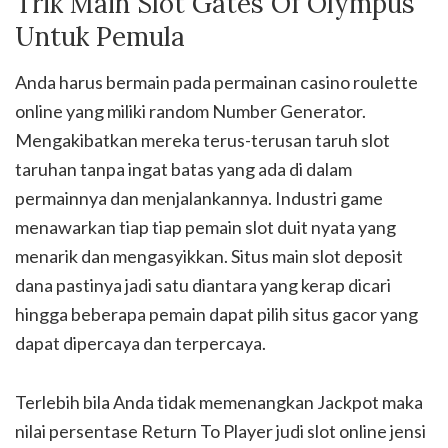
Trik Main Slot Gates Of Olympus
Untuk Pemula
Anda harus bermain pada permainan casino roulette
online yang miliki random Number Generator.
Mengakibatkan mereka terus-terusan taruh slot
taruhan tanpa ingat batas yang ada di dalam
permainnya dan menjalankannya. Industri game
menawarkan tiap tiap pemain slot duit nyata yang
menarik dan mengasyikkan. Situs main slot deposit
dana pastinya jadi satu diantara yang kerap dicari
hingga beberapa pemain dapat pilih situs gacor yang
dapat dipercaya dan terpercaya.
Terlebih bila Anda tidak memenangkan Jackpot maka
nilai persentase Return To Player judi slot online jensi