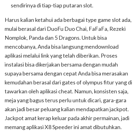
sendirinya di tiap-tiap putaran slot.
Harus kalian ketahui ada berbagai type game slot ada,
mulai berasal dari DuoFu Duo Chai, FaFaFa, Rezeki
Nomplok, Panda dan 5 Dragons. Untuk bisa
mencobanya, Anda bisa langsung mendownload
aplikasi melalui link yang telah diberikan. Proses
instalasi bisa dikerjakan bersama dengan mudah
supaya bersama dengan cepat Anda bisa merasakan
kemudahan berasal dari gates of olympus fitur yang di
tawarkan oleh aplikasi cheat. Namun, konsisten saja,
meja yang bagus terus perlu untuk dicari, gara-gara
akan jadi besar peluang kalian mendapatkan jackpot.
Jackpot amat kerap keluar pada akhir permainan, jadi
memang aplikasi X8 Speeder ini amat dibutuhkan.