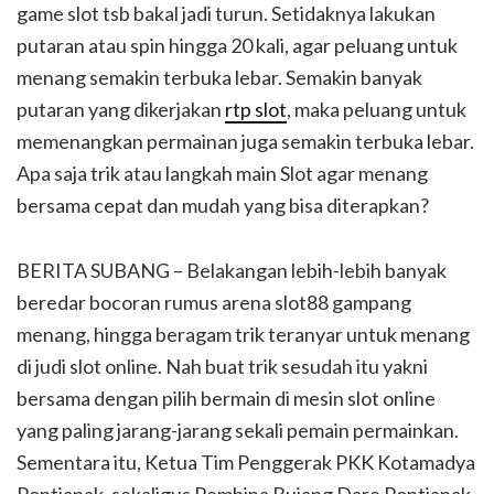
game slot tsb bakal jadi turun. Setidaknya lakukan
putaran atau spin hingga 20 kali, agar peluang untuk
menang semakin terbuka lebar. Semakin banyak
putaran yang dikerjakan
rtp slot
, maka peluang untuk
memenangkan permainan juga semakin terbuka lebar.
Apa saja trik atau langkah main Slot agar menang
bersama cepat dan mudah yang bisa diterapkan?
BERITA SUBANG – Belakangan lebih-lebih banyak
beredar bocoran rumus arena slot88 gampang
menang, hingga beragam trik teranyar untuk menang
di judi slot online. Nah buat trik sesudah itu yakni
bersama dengan pilih bermain di mesin slot online
yang paling jarang-jarang sekali pemain permainkan.
Sementara itu, Ketua Tim Penggerak PKK Kotamadya