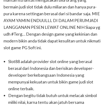
mantan itu lantas mengatakan bila orang yang
bermain judi slot tidak dulu miliaran dan hanya pura-
pura karena settingan berasal dari si bandar saja. MIE
AYAM YAMIN ENDUULLL DI DALAM PERUMJADI
LANGGANAN PESEN LEWAT ONLINE NIH Siapa yg
udh #Terg… Dengan design game yang kekinian dan
modern bikin anda tidak dapat kesulitan untuk nikmati
slot game PG Soft ini.
Slot88 adalah provider slot online yang berasal
berasal dari Indonesia dan berisikan developer-
developer berkebangsaan Indonesia yang
mempunyai kekuatan untuk bikin game judi slot
online terbaik.
Dengan begitu tidak butuh untuk melacak simbol
miliki nilai, karna tentu akan jatuh bersama