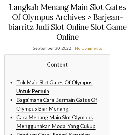
Langkah Menang Main Slot Gates
Of Olympus Archives > Barjean-
biarritz Judi Slot Online Slot Game
Online
September 30, 2022
No Comments
Content
Trik Main Slot Gates Of Olympus
Untuk Pemula
Bagaimana Cara Bermain Gates Of
Olympus Biar Menang
Cara Menang Main Slot Olympus
Menggunakan Modal Yang Cukup
Panduan Cara Hindari Kerugian