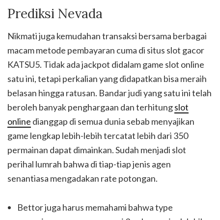
Prediksi Nevada
Nikmati juga kemudahan transaksi bersama berbagai
macam metode pembayaran cuma di situs slot gacor
KATSU5. Tidak ada jackpot didalam game slot online
satu ini, tetapi perkalian yang didapatkan bisa meraih
belasan hingga ratusan. Bandar judi yang satu ini telah
beroleh banyak penghargaan dan terhitung
slot
online
dianggap di semua dunia sebab menyajikan
game lengkap lebih-lebih tercatat lebih dari 350
permainan dapat dimainkan. Sudah menjadi slot
perihal lumrah bahwa di tiap-tiap jenis agen
senantiasa mengadakan rate potongan.
Bettor juga harus memahami bahwa type