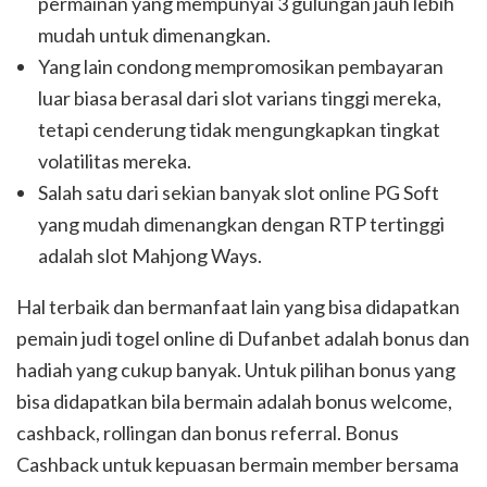
permainan yang mempunyai 3 gulungan jauh lebih
mudah untuk dimenangkan.
Yang lain condong mempromosikan pembayaran
luar biasa berasal dari slot varians tinggi mereka,
tetapi cenderung tidak mengungkapkan tingkat
volatilitas mereka.
Salah satu dari sekian banyak slot online PG Soft
yang mudah dimenangkan dengan RTP tertinggi
adalah slot Mahjong Ways.
Hal terbaik dan bermanfaat lain yang bisa didapatkan
pemain judi togel online di Dufanbet adalah bonus dan
hadiah yang cukup banyak. Untuk pilihan bonus yang
bisa didapatkan bila bermain adalah bonus welcome,
cashback, rollingan dan bonus referral. Bonus
Cashback untuk kepuasan bermain member bersama