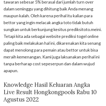
tawaran sebesar 5% berasal dari jumlah turn over
dalam seminggu yang dihitung baik Anda menang
maupun kalah. Oleh karena perihal itu kalian para
bettor yang ingin melacak angka toto tidak butuh
sungkan untuk berkunjung kesitus prediksitoto.meini.
Tetapi kita ada sebagai website prediksi togel online
paling baik melakukan hal ini, dikarenakan kita senang
dapat menolong para pemain atau bettor untuk bisa
meraih kemenangan. Kami juga laksanakan perihal ini
tanpa berharap cost sepeserpun dan dalam wujud
apapun.
Knowledge Hasil Keluaran Angka
Live Result Hongkongpools Rabu 10
Agustus 2022