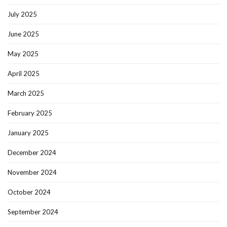
July 2025
June 2025
May 2025
April 2025
March 2025
February 2025
January 2025
December 2024
November 2024
October 2024
September 2024