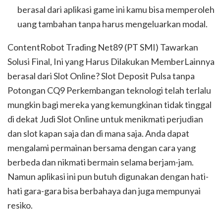
berasal dari aplikasi game ini kamu bisa memperoleh
uang tambahan tanpa harus mengeluarkan modal.
ContentRobot Trading Net89 (PT SMI) Tawarkan
Solusi Final, Ini yang Harus Dilakukan MemberLainnya
berasal dari Slot Online? Slot Deposit Pulsa tanpa
Potongan CQ9 Perkembangan teknologi telah terlalu
mungkin bagi mereka yang kemungkinan tidak tinggal
di dekat Judi Slot Online untuk menikmati perjudian
dan slot kapan saja dan di mana saja. Anda dapat
mengalami permainan bersama dengan cara yang
berbeda dan nikmati bermain selama berjam-jam.
Namun aplikasi ini pun butuh digunakan dengan hati-
hati gara-gara bisa berbahaya dan juga mempunyai
resiko.