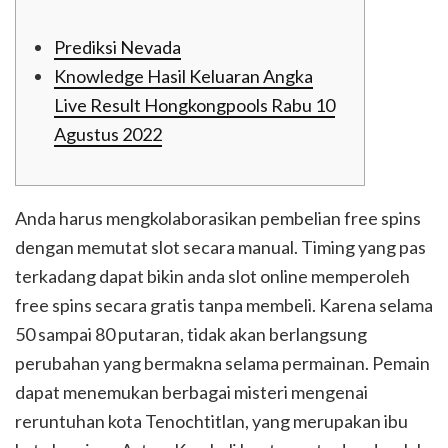
Prediksi Nevada
Knowledge Hasil Keluaran Angka
Live Result Hongkongpools Rabu 10
Agustus 2022
Anda harus mengkolaborasikan pembelian free spins
dengan memutat slot secara manual. Timing yang pas
terkadang dapat bikin anda slot online memperoleh
free spins secara gratis tanpa membeli. Karena selama
50 sampai 80 putaran, tidak akan berlangsung
perubahan yang bermakna selama permainan. Pemain
dapat menemukan berbagai misteri mengenai
reruntuhan kota Tenochtitlan, yang merupakan ibu