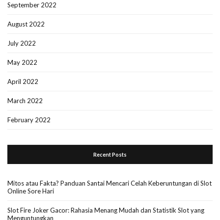
September 2022
August 2022
July 2022
May 2022
April 2022
March 2022
February 2022
Recent Posts
Mitos atau Fakta? Panduan Santai Mencari Celah Keberuntungan di Slot
Online Sore Hari
Slot Fire Joker Gacor: Rahasia Menang Mudah dan Statistik Slot yang
Menguntungkan