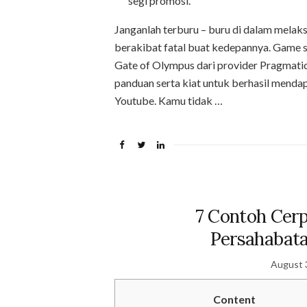
segi promosi.
Janganlah terburu – buru di dalam melaks
berakibat fatal buat kedepannya. Game 
Gate of Olympus dari provider Pragmati
panduan serta kiat untuk berhasil menda
Youtube. Kamu tidak …
7 Contoh Cerp
Persahabata
August 
Content