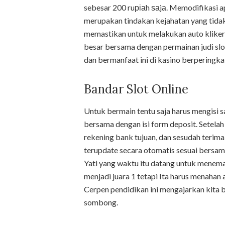
sebesar 200 ruріаh ѕаjа. Memodifikasi a
merupakan tindakan kejahatan yang tida
memastikan untuk melakukan auto kliker
besar bersama dengan permainan judi slot
dan bermanfaat ini di kasino berperingka
Bandar Slot Online
Untuk bermain tentu saja harus mengisi s
bersama dengan isi form deposit. Setelah
rekening bank tujuan, dan sesudah terim
terupdate secara otomatis sesuai bersam
Yati yang waktu itu datang untuk menema
menjadi juara 1 tetapi Ita harus menahan
Cerpen pendidikan ini mengajarkan kita 
sombong.