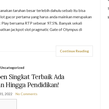
anakan taruhan besar terlebih dahulu sebab itu bisa
slot gacor pertama yang harus anda mainkan merupakan
c Play bersama RTP sebesar 97.5%. Banyak sekali
patkan jackpot slot pragmatic Gate of Olympus di
Continue Reading
Uncategorized
en Singkat Terbaik Ada
n Hingga Pendidikan!
31, 2022
No Comments