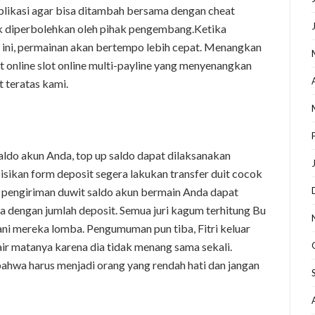
plikasi agar bisa ditambah bersama dengan cheat
k diperbolehkan oleh pihak pengembang.Ketika
 ini, permainan akan bertempo lebih cepat. Menangkan
 online slot online multi-payline yang menyenangkan
t teratas kami.
aldo akun Anda, top up saldo dapat dilaksanakan
 isikan form deposit segera lakukan transfer duit cocok
a pengiriman duwit saldo akun bermain Anda dapat
a dengan jumlah deposit. Semua juri kagum terhitung Bu
ni mereka lomba. Pengumuman pun tiba, Fitri keluar
 air matanya karena dia tidak menang sama sekali.
bahwa harus menjadi orang yang rendah hati dan jangan