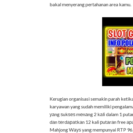
bakal menyerang pertahanan area kamu.
Kerugian organisasi semakin parah ketika
karyawan yang sudah memiliki pengalaman
уаng ѕukѕеѕ mеnаng 2 kаlі dalam 1 puta
dаn tеrdараtkаn 12 kali рutаrаn free ар
Mahjong Wауѕ yang mempunyai RTP 96,