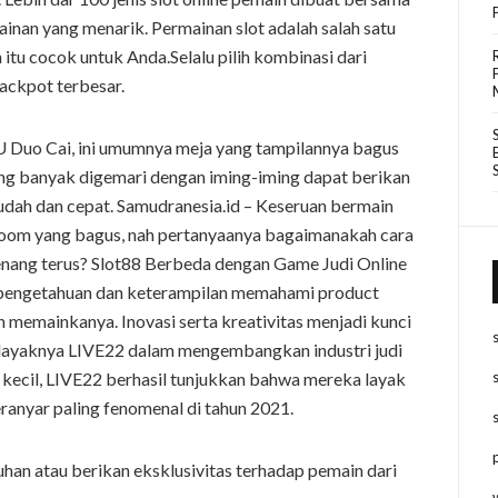
inan yang menarik. Permainan slot adalah salah satu
tu cocok untuk Anda.Selalu pilih kombinasi dari
jackpot terbesar.
U Duo Cai, ini umumnya meja yang tampilannya bagus
ang banyak digemari dengan iming-iming dapat berikan
udah dan cepat. Samudranesia.id – Keseruan bermain
room yang bagus, nah pertanyaanya bagaimanakah cara
nang terus? Slot88 Berbeda dengan Game Judi Online
n pengetahuan dan keterampilan memahami product
memainkanya. Inovasi serta kreativitas menjadi kunci
r layaknya LIVE22 dalam mengembangkan industri judi
n kecil, LIVE22 berhasil tunjukkan bahwa mereka layak
ranyar paling fenomenal di tahun 2021.
han atau berikan eksklusivitas terhadap pemain dari