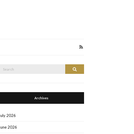
Search
Search
or:
Archives
July 2026
June 2026