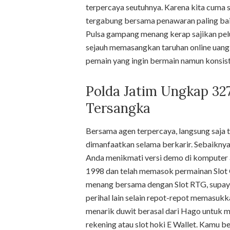
terpercaya seutuhnya. Karena kita cuma s
tergabung bersama penawaran paling baik.
Pulsa gampang menang kerap sajikan pel
sejauh memasangkan taruhan online uang a
pemain yang ingin bermain namun konsis
Polda Jatim Ungkap 32
Tersangka
Bersama agen terpercaya, langsung saja 
dimanfaatkan selama berkarir. Sebaikny
Anda menikmati versi demo di komputer a
1998 dan telah memasok permainan Slot O
menang bersama dengan Slot RTG, supa
perihal lain selain repot-repot memasukk
menarik duwit berasal dari Hago untuk m
rekening atau slot hoki E Wallet. Kamu 