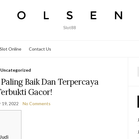
Slot88
 Slot Online
Contact Us
Uncategorized
f
e Paling Baik Dan Terpercaya
Terbukti Gacor!
 19, 2022
No Comments
Judi