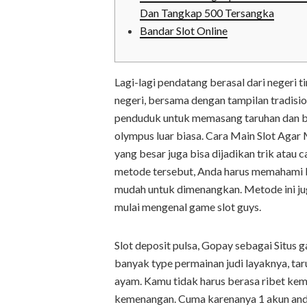
Dan Tangkap 500 Tersangka
Bandar Slot Online
Lagi-lagi pendatang berasal dari negeri 
negeri, bersama dengan tampilan tradisio
penduduk untuk memasang taruhan dan b
olympus luar biasa. Cara Main Slot Aga
yang besar juga bisa dijadikan trik atau
metode tersebut, Anda harus memahami b
mudah untuk dimenangkan. Metode ini jug
mulai mengenal game slot guys.
Slot deposit pulsa, Gopay sebagai Situs 
banyak type permainan judi layaknya, tar
ayam. Kamu tidak harus berasa ribet kemba
kemenangan. Cuma karenanya 1 akun anda