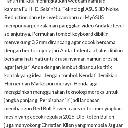
Tahun ini, kita meningkatkan webcam kami jadi
kamera Full HD. Selain itu, Teknologi ASUS 3D Noise
Reduction dan efek webcam baru di MyASUS
mempunyai pengalaman panggilan video Anda ke level
selanjutnya. Permukan tombol keyboard dibikin
menyekung 0,2 mm dirancang agar cocok bersama
dengan bentuk ujung jari Anda. Indentasi halus dibikin
bersama hati-hati untuk rasa nyaman namun presisi,
agar jari-jari Anda dengan lembut dipandu ke titik
kontak yang ideal dengan tombol. Kendati demikian,
Horner dan Marko pun merayu Honda agar
mengizinkan menggunakan teknologi mereka untuk
jangka panjang. Perpisahan ini jadi landasan
membangun Red Bull Powertrains untuk menyiapkan
mesin yang cocok regulasi 2026. Die Roten Bullen
juga menyokong Christian Klien yang membela Jaguar