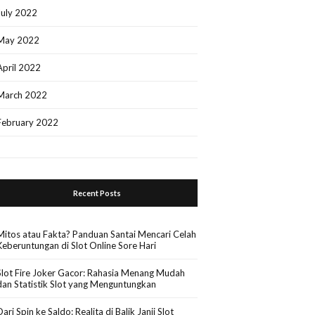
July 2022
May 2022
April 2022
March 2022
February 2022
Recent Posts
Mitos atau Fakta? Panduan Santai Mencari Celah
Keberuntungan di Slot Online Sore Hari
Slot Fire Joker Gacor: Rahasia Menang Mudah
dan Statistik Slot yang Menguntungkan
Dari Spin ke Saldo: Realita di Balik Janji Slot