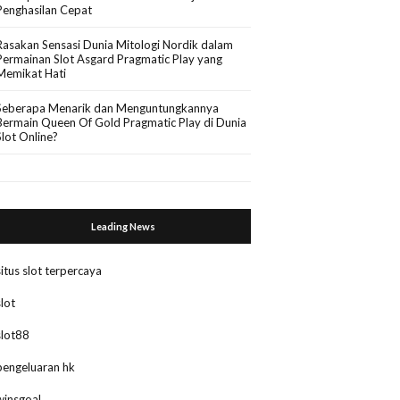
Penghasilan Cepat
Rasakan Sensasi Dunia Mitologi Nordik dalam
Permainan Slot Asgard Pragmatic Play yang
Memikat Hati
Seberapa Menarik dan Menguntungkannya
Bermain Queen Of Gold Pragmatic Play di Dunia
Slot Online?
Leading News
situs slot terpercaya
slot
slot88
pengeluaran hk
winsgoal