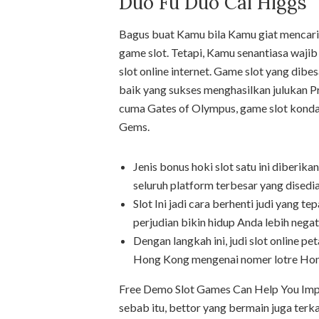
Duo Fu Duo Cai Higgs
Bagus buat Kamu bila Kamu giat menca
game slot. Tetapi, Kamu senantiasa wajib 
slot online internet. Game slot yang dib
baik yang sukses menghasilkan julukan P
cuma Gates of Olympus, game slot konda
Gems.
Jenis bonus hoki slot satu ini diberik
seluruh platform terbesar yang disedi
Slot Ini jadi cara berhenti judi yang 
perjudian bikin hidup Anda lebih negati
Dengan langkah ini, judi slot online 
Hong Kong mengenai nomer lotre Hong 
Free Demo Slot Games Can Help You Impr
sebab itu, bettor yang bermain juga ter