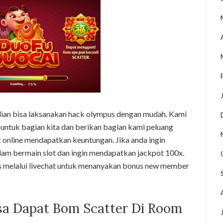
kalian bisa laksanakan hack olympus dengan mudah. Kami
untuk bagian kita dan berikan bagian kami peluang
ot online mendapatkan keuntungan. Jika anda ingin
lam bermain slot dan ingin mendapatkan jackpot 100x.
s melalui livechat untuk menanyakan bonus new member
sa Dapat Bom Scatter Di Room