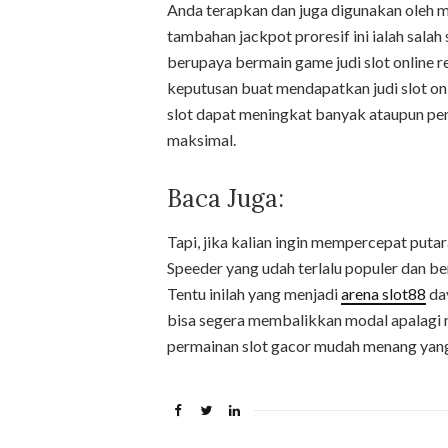
Anda terapkan dan juga digunakan oleh
tambahan jackpot proresif ini ialah sal
berupaya bermain game judi slot online 
keputusan buat mendapatkan judi slot on
slot dapat meningkat banyak ataupun p
maksimal.
Baca Juga:
Tapi, jika kalian ingin mempercepat puta
Speeder yang udah terlalu populer dan 
Tentu inilah yang menjadi
arena slot88
day
bisa segera membalikkan modal apalagi m
permainan slot gacor mudah menang yang 