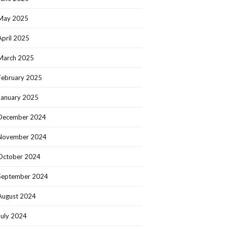
May 2025
April 2025
March 2025
February 2025
January 2025
December 2024
November 2024
October 2024
September 2024
August 2024
July 2024