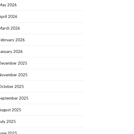
May 2026
April 2026
March 2026
February 2026
January 2026
December 2025
November 2025
October 2025
September 2025
August 2025
July 2025
June 2025