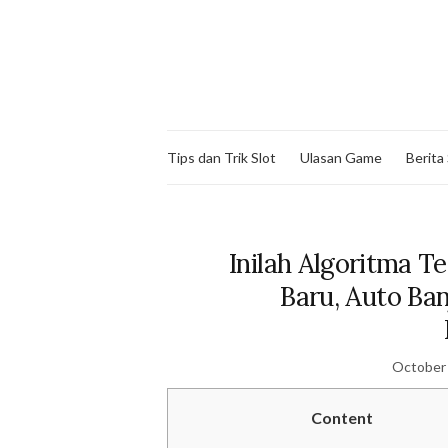
Tips dan Trik Slot
Ulasan Game
Berita
Inilah Algoritma T
Baru, Auto Ba
October 
Content