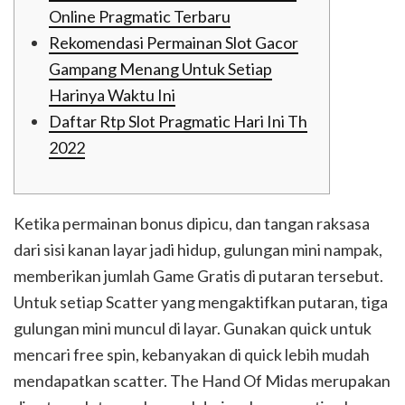
Online Pragmatic Terbaru
Rekomendasi Permainan Slot Gacor
Gampang Menang Untuk Setiap
Harinya Waktu Ini
Daftar Rtp Slot Pragmatic Hari Ini Th
2022
Ketika permainan bonus dipicu, dan tangan raksasa
dari sisi kanan layar jadi hidup, gulungan mini nampak,
memberikan jumlah Game Gratis di putaran tersebut.
Untuk setiap Scatter yang mengaktifkan putaran, tiga
gulungan mini muncul di layar. Gunakan quick untuk
mencari free spin, kebanyakan di quick lebih mudah
mendapatkan scatter. The Hand Of Midas merupakan