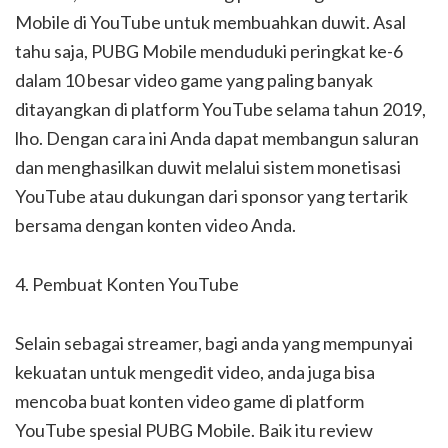
Mobile di YouTube untuk membuahkan duwit. Asal
tahu saja, PUBG Mobile menduduki peringkat ke-6
dalam 10 besar video game yang paling banyak
ditayangkan di platform YouTube selama tahun 2019,
lho. Dengan cara ini Anda dapat membangun saluran
dan menghasilkan duwit melalui sistem monetisasi
YouTube atau dukungan dari sponsor yang tertarik
bersama dengan konten video Anda.
4. Pembuat Konten YouTube
Selain sebagai streamer, bagi anda yang mempunyai
kekuatan untuk mengedit video, anda juga bisa
mencoba buat konten video game di platform
YouTube spesial PUBG Mobile. Baik itu review