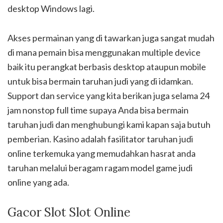
desktop Windows lagi.
Akses permainan yang di tawarkan juga sangat mudah
di mana pemain bisa menggunakan multiple device
baik itu perangkat berbasis desktop ataupun mobile
untuk bisa bermain taruhan judi yang di idamkan.
Support dan service yang kita berikan juga selama 24
jam nonstop full time supaya Anda bisa bermain
taruhan judi dan menghubungi kami kapan saja butuh
pemberian. Kasino adalah fasilitator taruhan judi
online terkemuka yang memudahkan hasrat anda
taruhan melalui beragam ragam model game judi
online yang ada.
Gacor Slot Slot Online