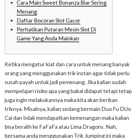
Cara Main Sweet Bonanza Biar Sering
Menang
Daftar Bocoran Slot Gacor
Perhatikan Putaran Mesin Slot Di
Game Yang Anda Mainkan
Ketika mengatur kiat dan cara untuk menang banyak
orang yang menggunakan trik instan agar tidak perlu
susah payah untuk jadi pemenang. Jika kalian sudah
mempelajari risiko apa yang bakal didapat tetapi tetap
juga ingin melakukannya maka kita akan berikan
triknya. Misalnya, kalian sedang bermain Duo Fu DUo
Cai dan tidak mendapatkan kemenangan maka kalian
bisa beralih ke FaFaFa atau Lima Dragons. Nah,
bersama anda menggunakan Trik Jumping ini maka