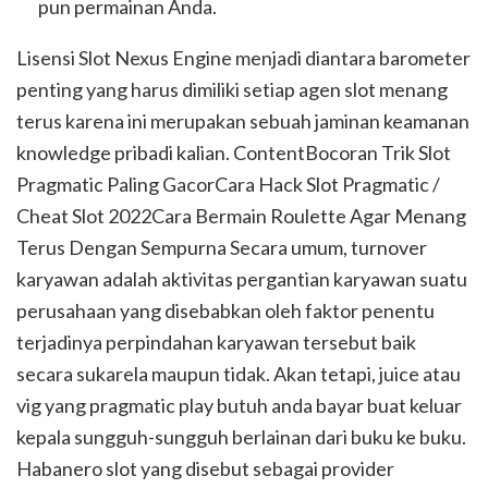
pun permainan Anda.
Lisensi Slot Nexus Engine menjadi diantara barometer
penting yang harus dimiliki setiap agen slot menang
terus karena ini merupakan sebuah jaminan keamanan
knowledge pribadi kalian. ContentBocoran Trik Slot
Pragmatic Paling GacorCara Hack Slot Pragmatic /
Cheat Slot 2022Cara Bermain Roulette Agar Menang
Terus Dengan Sempurna Secara umum, turnover
karyawan adalah aktivitas pergantian karyawan suatu
perusahaan yang disebabkan oleh faktor penentu
terjadinya perpindahan karyawan tersebut baik
secara sukarela maupun tidak. Akan tetapi, juice atau
vig yang pragmatic play butuh anda bayar buat keluar
kepala sungguh-sungguh berlainan dari buku ke buku.
Habanero slot yang disebut sebagai provider