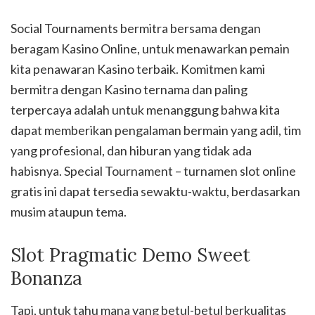
Social Tournaments bermitra bersama dengan
beragam Kasino Online, untuk menawarkan pemain
kita penawaran Kasino terbaik. Komitmen kami
bermitra dengan Kasino ternama dan paling
terpercaya adalah untuk menanggung bahwa kita
dapat memberikan pengalaman bermain yang adil, tim
yang profesional, dan hiburan yang tidak ada
habisnya. Special Tournament – turnamen slot online
gratis ini dapat tersedia sewaktu-waktu, berdasarkan
musim ataupun tema.
Slot Pragmatic Demo Sweet
Bonanza
Tapi, untuk tahu mana yang betul-betul berkualitas