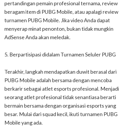
pertandingan pemain profesional ternama, review
beragam item di PUBG Mobile, atau apalagi review
turnamen PUBG Mobile. Jika video Anda dapat
menyerap minat penonton, bukan tidak mungkin
AdSense Anda akan meledak.
5. Berpartisipasi didalam Turnamen Seluler PUBG
Terakhir, langkah mendapatkan duwit berasal dari
PUBG Mobile adalah bersama dengan mencoba
berkarir sebagai atlet esports profesional. Menjadi
seorang atlet profesional tidak senantiasa berarti
bermain bersama dengan organisasi esports yang
besar. Mulai dari squad kecil, ikuti turnamen PUBG
Mobile yang ada.