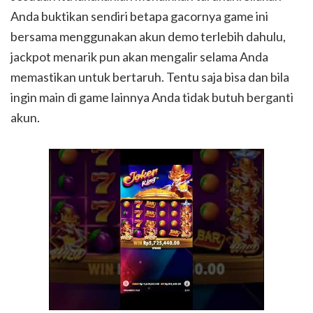
Anda buktikan sendiri betapa gacornya game ini
bersama menggunakan akun demo terlebih dahulu,
jackpot menarik pun akan mengalir selama Anda
memastikan untuk bertaruh. Tentu saja bisa dan bila
ingin main di game lainnya Anda tidak butuh berganti
akun.