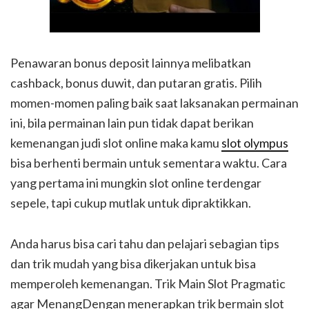
Penawaran bonus deposit lainnya melibatkan
cashback, bonus duwit, dan putaran gratis. Pilih
momen-momen paling baik saat laksanakan permainan
ini, bila permainan lain pun tidak dapat berikan
kemenangan judi slot online maka kamu
slot olympus
bisa berhenti bermain untuk sementara waktu. Cara
yang pertama ini mungkin slot online terdengar
sepele, tapi cukup mutlak untuk dipraktikkan.
Anda harus bisa cari tahu dan pelajari sebagian tips
dan trik mudah yang bisa dikerjakan untuk bisa
memperoleh kemenangan. Trik Main Slot Pragmatic
agar MenangDengan menerapkan trik bermain slot