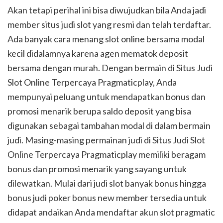
Akan tetapi perihal ini bisa diwujudkan bila Anda jadi
member situs judi slot yang resmi dan telah terdaftar.
Ada banyak cara menang slot online bersama modal
kecil didalamnya karena agen mematok deposit
bersama dengan murah. Dengan bermain di Situs Judi
Slot Online Terpercaya Pragmaticplay, Anda
mempunyai peluang untuk mendapatkan bonus dan
promosi menarik berupa saldo deposit yang bisa
digunakan sebagai tambahan modal di dalam bermain
judi. Masing-masing permainan judi di Situs Judi Slot
Online Terpercaya Pragmaticplay memiliki beragam
bonus dan promosi menarik yang sayang untuk
dilewatkan. Mulai dari judi slot banyak bonus hingga
bonus judi poker bonus new member tersedia untuk
didapat andaikan Anda mendaftar akun slot pragmatic