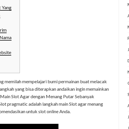
t Yang
n
krim
h Nama
ebsite
yang memilah mempelajari bumi permainan buat melacak
angkah yang bisa diterapkan andaikan ingin memainkan
a Main Slot Agar dengan Menang Putar Sebanyak
ot pragmatic adalah langkah main Slot agar menang
mendasikan untuk slot online Anda.