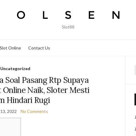
Slot88
 Slot Online
Contact Us
Uncategorized
f
a Soal Pasang Rtp Supaya
 Online Naik, Sloter Mesti
m Hindari Rugi
13, 2022
No Comments