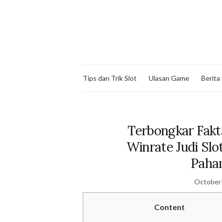
Tips dan Trik Slot
Ulasan Game
Berita
Terbongkar Fakt
Winrate Judi Slot
Paha
October 
Content