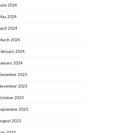
June 2024
May 2024
April 2024
March 2024
February 2024
January 2024
December 2023
November 2023
October 2023
September 2023
August 2023
July 2023