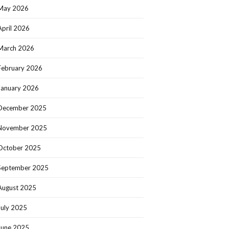
May 2026
April 2026
March 2026
February 2026
January 2026
December 2025
November 2025
October 2025
September 2025
August 2025
July 2025
June 2025