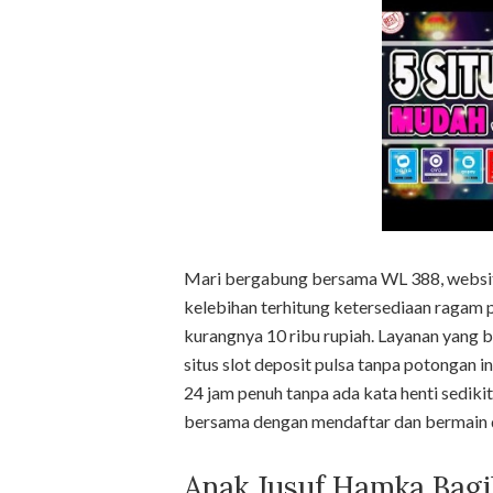
Mari bergabung bersama WL 388, websi
kelebihan terhitung ketersediaan ragam p
kurangnya 10 ribu rupiah. Layanan yang 
situs slot deposit pulsa tanpa potongan i
24 jam penuh tanpa ada kata henti sediki
bersama dengan mendaftar dan bermain d
Anak Jusuf Hamka Bagi