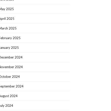
May 2025
April 2025
March 2025
February 2025
January 2025
December 2024
November 2024
October 2024
September 2024
August 2024
July 2024