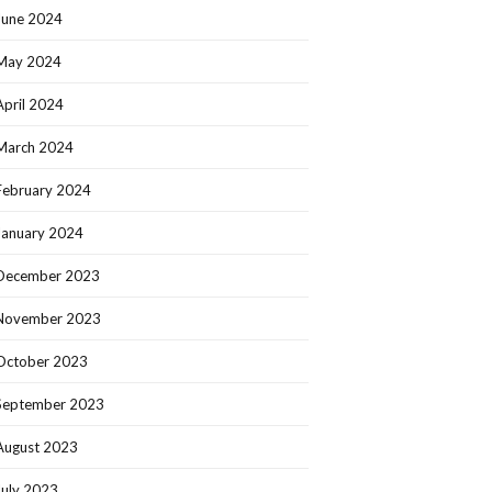
June 2024
May 2024
April 2024
March 2024
February 2024
January 2024
December 2023
November 2023
October 2023
September 2023
August 2023
July 2023