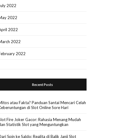
July 2022
May 2022
April 2022
March 2022
February 2022
Recent Posts
Mitos atau Fakta? Panduan Santai Mencari Celah
Keberuntungan di Slot Online Sore Hari
Slot Fire Joker Gacor: Rahasia Menang Mudah
dan Statistik Slot yang Menguntungkan
Dari Spin ke Saldo: Realita di Balik Janji Slot