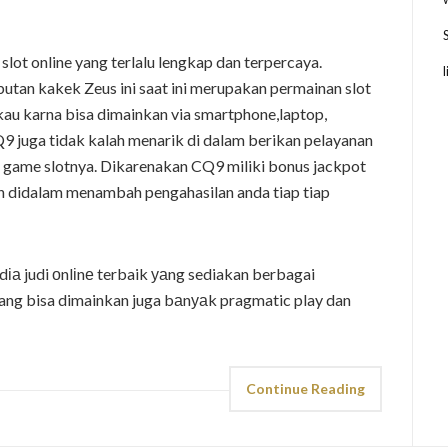
slot online yang terlalu lengkap dan terpercaya.
utan kakek Zeus ini saat ini merupakan permainan slot
gkau karna bisa dimainkan via smartphone,laptop,
 juga tidak kalah menarik di dalam berikan pelayanan
is game slotnya. Dikarenakan CQ9 miliki bonus jackpot
h didalam menambah pengahasilan anda tiap tiap
а judi оnlіnе terbaik уаng sediakan berbagai
ang bisa dimainkan juga bаnуаk pragmatic play dan
Continue Reading