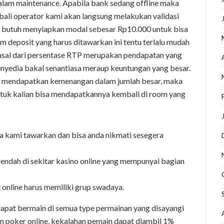
alam maintenance. Apabila bank sedang offline maka
bali operator kami akan langsung melakukan validasi
 butuh menyiapkan modal sebesar Rp10.000 untuk bisa
um deposit yang harus ditawarkan ini tentu terlalu mudah
erasal dari persentase RTP merupakan pendapatan yang
nyedia bakal senantiasa meraup keuntungan yang besar.
h mendapatkan kemenangan dalam jumlah besar, maka
uk kalian bisa mendapatkannya kembali di room yang
a kami tawarkan dan bisa anda nikmati sesegera
rendah di sekitar kasino online yang mempunyai bagian
 online harus memiliki grup swadaya.
dapat bermain di semua type permainan yang disayangi
nan poker online, kekalahan pemain dapat diambil 1%