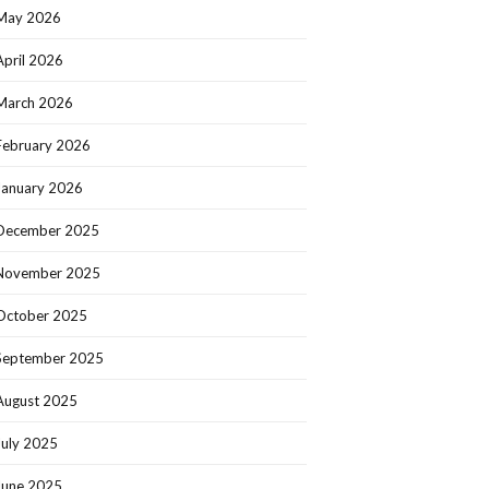
May 2026
April 2026
March 2026
February 2026
January 2026
December 2025
November 2025
October 2025
September 2025
August 2025
July 2025
June 2025