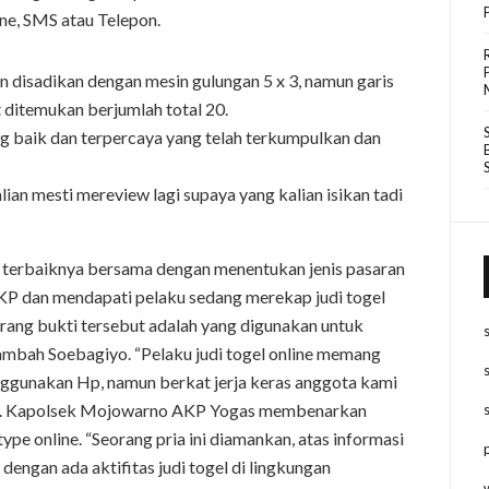
ine, SMS atau Telepon.
n disadikan dengan mesin gulungan 5 x 3, namun garis
ditemukan berjumlah total 20.
ng baik dan terpercaya yang telah terkumpulkan dan
alian mesti mereview lagi supaya yang kalian isikan tadi
terbaiknya bersama dengan menentukan jenis pasaran
P dan mendapati pelaku sedang merekap judi togel
arang bukti tersebut adalah yang digunakan untuk
” tambah Soebagiyo. “Pelaku judi togel online memang
nggunakan Hp, namun berkat jerja keras anggota kami
nya. Kapolsek Mojowarno AKP Yogas membenarkan
pe online. “Seorang pria ini diamankan, atas informasi
dengan ada aktifitas judi togel di lingkungan