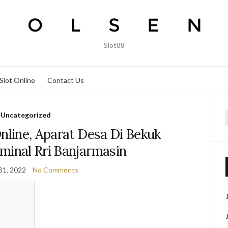
Slot88
 Slot Online
Contact Us
Uncategorized
f
Online, Aparat Desa Di Bekuk
minal Rri Banjarmasin
31, 2022
No Comments