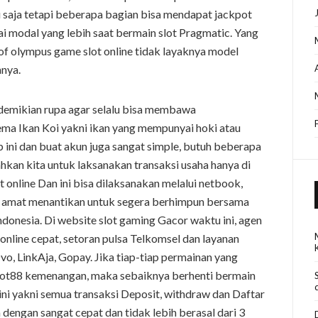
u saja tetapi beberapa bagian bisa mendapat jackpot
 modal yang lebih saat bermain slot Pragmatic. Yang
of olympus game slot online tidak layaknya model
nnya.
edemikian rupa agar selalu bisa membawa
a Ikan Koi yakni ikan yang mempunyai hoki atau
ini dan buat akun juga sangat simple, butuh beberapa
kan kita untuk laksanakan transaksi usaha hanya di
ot online Dan ini bisa dilaksanakan melalui netbook,
aya amat menantikan untuk segera berhimpun bersama
donesia. Di website slot gaming Gacor waktu ini, agen
nline cepat, setoran pulsa Telkomsel dan layanan
vo, LinkAja, Gopay. Jika tiap-tiap permainan yang
lot88 kemenangan, maka sebaiknya berhenti bermain
sini yakni semua transaksi Deposit, withdraw dan Daftar
dengan sangat cepat dan tidak lebih berasal dari 3