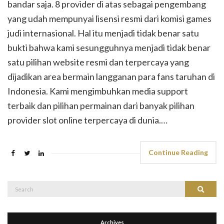
bandar saja. 8 provider di atas sebagai pengembang
yang udah mempunyai lisensi resmi dari komisi games
judi internasional. Hal itu menjadi tidak benar satu
bukti bahwa kami sesungguhnya menjadi tidak benar
satu pilihan website resmi dan terpercaya yang
dijadikan area bermain langganan para fans taruhan di
Indonesia. Kami mengimbuhkan media support
terbaik dan pilihan permainan dari banyak pilihan
provider slot online terpercaya di dunia.…
Continue Reading
Search
Search
for:
Archives