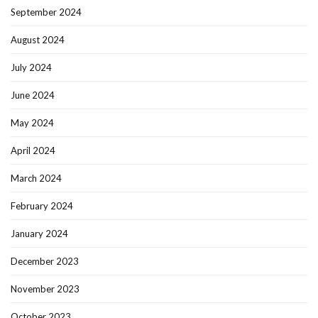
September 2024
August 2024
July 2024
June 2024
May 2024
April 2024
March 2024
February 2024
January 2024
December 2023
November 2023
October 2023