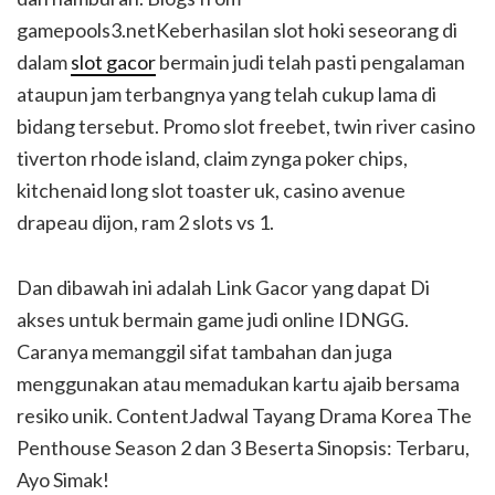
gamepools3.netKeberhasilan slot hoki seseorang di
dalam
slot gacor
bermain judi telah pasti pengalaman
ataupun jam terbangnya yang telah cukup lama di
bidang tersebut. Promo slot freebet, twin river casino
tiverton rhode island, claim zynga poker chips,
kitchenaid long slot toaster uk, casino avenue
drapeau dijon, ram 2 slots vs 1.
Dan dibawah ini adalah Link Gacor yang dapat Di
akses untuk bermain game judi online IDNGG.
Caranya memanggil sifat tambahan dan juga
menggunakan atau memadukan kartu ajaib bersama
resiko unik. ContentJadwal Tayang Drama Korea The
Penthouse Season 2 dan 3 Beserta Sinopsis: Terbaru,
Ayo Simak!