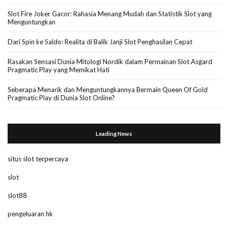
Slot Fire Joker Gacor: Rahasia Menang Mudah dan Statistik Slot yang
Menguntungkan
Dari Spin ke Saldo: Realita di Balik Janji Slot Penghasilan Cepat
Rasakan Sensasi Dunia Mitologi Nordik dalam Permainan Slot Asgard
Pragmatic Play yang Memikat Hati
Seberapa Menarik dan Menguntungkannya Bermain Queen Of Gold
Pragmatic Play di Dunia Slot Online?
Leading News
situs slot terpercaya
slot
slot88
pengeluaran hk