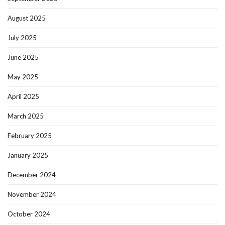
August 2025
July 2025
June 2025
May 2025
April 2025
March 2025
February 2025
January 2025
December 2024
November 2024
October 2024