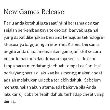
New Games Release
Perlu anda ketahui juga saat ini ini bersama dengan
sejalan berkembangnya teknologi, banyak juga hal
yang dapat dikerjakan bersama kemajuan teknologi ini
khususnya bagi jaringan internet. Karena bersama
begitu anda dapat memainkan game judi slot secara
online kapan pun dan di mana saja secara fleksibel,
tanpa harus mendatangi sebuah tempat casino. Hal
perlu yang harus dilakukan kala menggunakan cheat
adalah melakukan uji coba terlebih dahulu. Sebelum
menggunakan akun utama, ada baiknya bila Anda
lakukan uji coba terlebih dahulu terhadap cheat yang
diinstall.