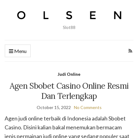
Slot88
Menu
Judi Online
Agen Sbobet Casino Online Resmi
Dan Terlengkap
October 15, 2022
No Comments
Agen judi online terbaik di Indonesia adalah Sbobet
Casino. Disini kalian bakal menemukan bermacam
jenis permainan judi online yang sedang populer saat