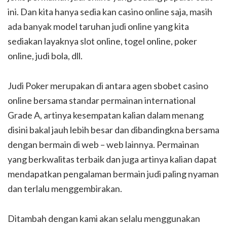
ini. Dan kita hanya sedia kan casino online saja, masih
ada banyak model taruhan judi online yang kita
sediakan layaknya slot online, togel online, poker
online, judi bola, dll.
Judi Poker merupakan di antara agen sbobet casino
online bersama standar permainan international
Grade A, artinya kesempatan kalian dalam menang
disini bakal jauh lebih besar dan dibandingkna bersama
dengan bermain di web – web lainnya. Permainan
yang berkwalitas terbaik dan juga artinya kalian dapat
mendapatkan pengalaman bermain judi paling nyaman
dan terlalu menggembirakan.
Ditambah dengan kami akan selalu menggunakan