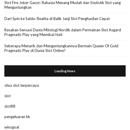
Slot Fire Joker Gacor: Rahasia Menang Mudah dan Statistik Slot yang
Menguntungkan
Dari Spin ke Saldo: Realita di Balik Janji Slot Penghasilan Cepat
Rasakan Sensasi Dunia Mitologi Nordik dalam Permainan Slot Asgard
Pragmatic Play yang Memikat Hati
Seberapa Menarik dan Menguntungkannya Bermain Queen Of Gold
Pragmatic Play di Dunia Slot Online?
Leading News
situs slot terpercaya
slot
slot88
pengeluaran hk
winsgoal