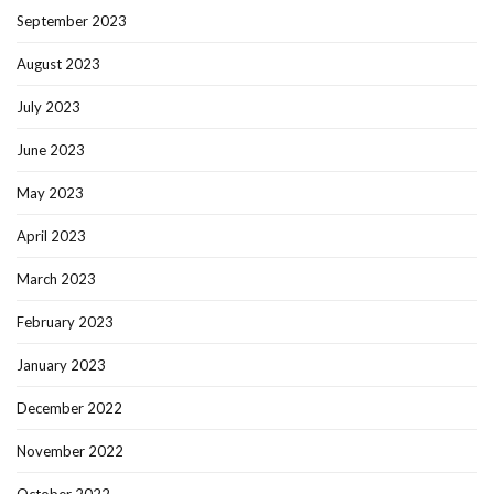
September 2023
August 2023
July 2023
June 2023
May 2023
April 2023
March 2023
February 2023
January 2023
December 2022
November 2022