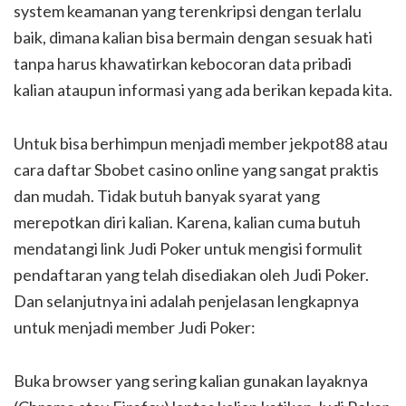
system keamanan yang terenkripsi dengan terlalu
baik, dimana kalian bisa bermain dengan sesuak hati
tanpa harus khawatirkan kebocoran data pribadi
kalian ataupun informasi yang ada berikan kepada kita.
Untuk bisa berhimpun menjadi member jekpot88 atau
cara daftar Sbobet casino online yang sangat praktis
dan mudah. Tidak butuh banyak syarat yang
merepotkan diri kalian. Karena, kalian cuma butuh
mendatangi link Judi Poker untuk mengisi formulit
pendaftaran yang telah disediakan oleh Judi Poker.
Dan selanjutnya ini adalah penjelasan lengkapnya
untuk menjadi member Judi Poker:
Buka browser yang sering kalian gunakan layaknya