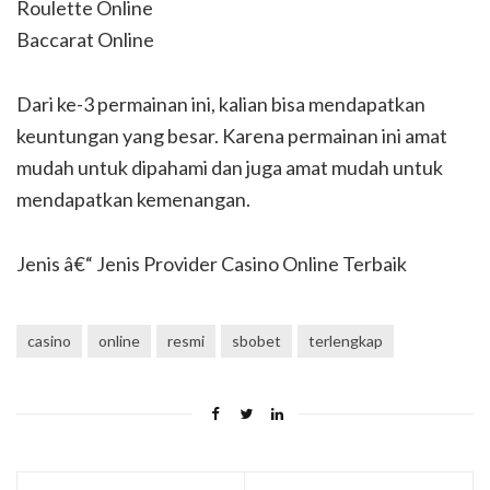
Roulette Online
Baccarat Online
Dari ke-3 permainan ini, kalian bisa mendapatkan
keuntungan yang besar. Karena permainan ini amat
mudah untuk dipahami dan juga amat mudah untuk
mendapatkan kemenangan.
Jenis â€“ Jenis Provider Casino Online Terbaik
casino
online
resmi
sbobet
terlengkap