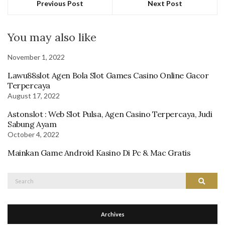
Previous Post
Next Post
You may also like
November 1, 2022
Lawu88slot Agen Bola Slot Games Casino Online Gacor
Terpercaya
August 17, 2022
Astonslot : Web Slot Pulsa, Agen Casino Terpercaya, Judi
Sabung Ayam
October 4, 2022
Mainkan Game Android Kasino Di Pc & Mac Gratis
Search
Search
for:
Archives