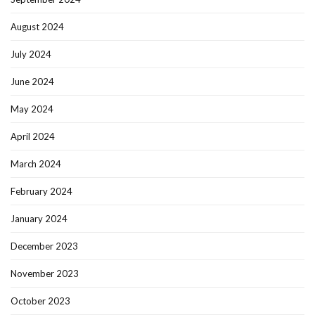
August 2024
July 2024
June 2024
May 2024
April 2024
March 2024
February 2024
January 2024
December 2023
November 2023
October 2023