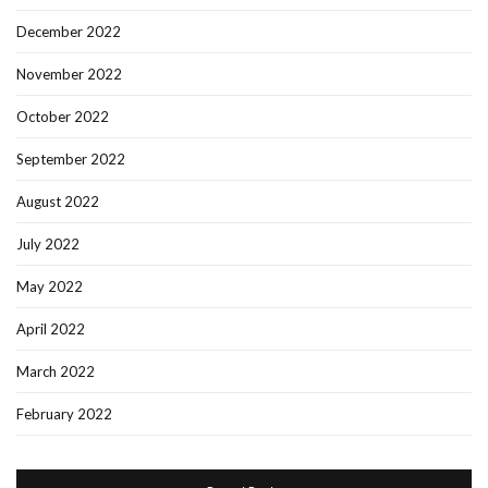
December 2022
November 2022
October 2022
September 2022
August 2022
July 2022
May 2022
April 2022
March 2022
February 2022