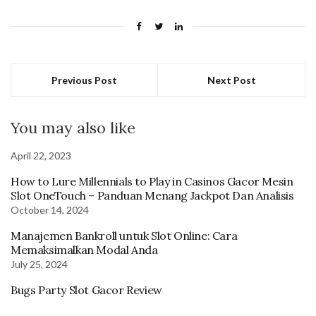
Previous Post
Next Post
You may also like
April 22, 2023
How to Lure Millennials to Play in Casinos Gacor Mesin
Slot OneTouch – Panduan Menang Jackpot Dan Analisis
October 14, 2024
Manajemen Bankroll untuk Slot Online: Cara
Memaksimalkan Modal Anda
July 25, 2024
Bugs Party Slot Gacor Review