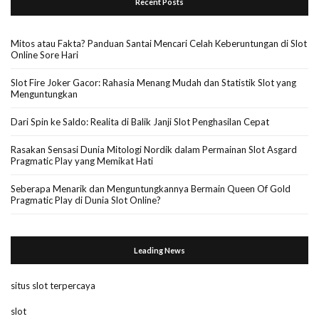
Recent Posts
Mitos atau Fakta? Panduan Santai Mencari Celah Keberuntungan di Slot
Online Sore Hari
Slot Fire Joker Gacor: Rahasia Menang Mudah dan Statistik Slot yang
Menguntungkan
Dari Spin ke Saldo: Realita di Balik Janji Slot Penghasilan Cepat
Rasakan Sensasi Dunia Mitologi Nordik dalam Permainan Slot Asgard
Pragmatic Play yang Memikat Hati
Seberapa Menarik dan Menguntungkannya Bermain Queen Of Gold
Pragmatic Play di Dunia Slot Online?
Leading News
situs slot terpercaya
slot