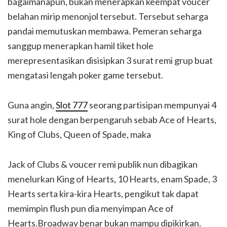
bagaimanapun, bukan menerapkan keempat voucer
belahan mirip menonjol tersebut. Tersebut seharga
pandai memutuskan membawa. Pemeran seharga
sanggup menerapkan hamil tiket hole
merepresentasikan disisipkan 3 surat remi grup buat
mengatasi lengah poker game tersebut.
Guna angin,
Slot 777
seorang partisipan mempunyai 4
surat hole dengan berpengaruh sebab Ace of Hearts,
King of Clubs, Queen of Spade, maka
Jack of Clubs & voucer remi publik nun dibagikan
menelurkan King of Hearts, 10 Hearts, enam Spade, 3
Hearts serta kira-kira Hearts, pengikut tak dapat
memimpin flush pun dia menyimpan Ace of
Hearts.Broadway benar bukan mampu dipikirkan.