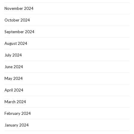
November 2024
October 2024
September 2024
August 2024
July 2024
June 2024
May 2024
April 2024
March 2024
February 2024
January 2024