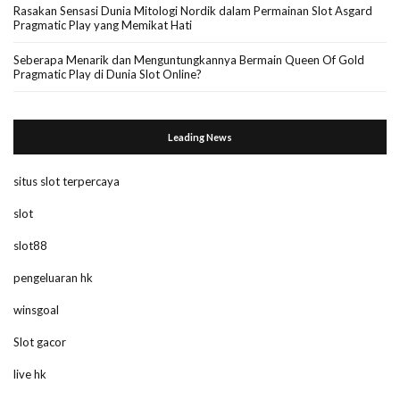
Rasakan Sensasi Dunia Mitologi Nordik dalam Permainan Slot Asgard
Pragmatic Play yang Memikat Hati
Seberapa Menarik dan Menguntungkannya Bermain Queen Of Gold
Pragmatic Play di Dunia Slot Online?
Leading News
situs slot terpercaya
slot
slot88
pengeluaran hk
winsgoal
Slot gacor
live hk