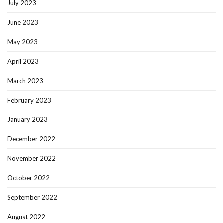
July 2023
June 2023
May 2023
April 2023
March 2023
February 2023
January 2023
December 2022
November 2022
October 2022
September 2022
August 2022