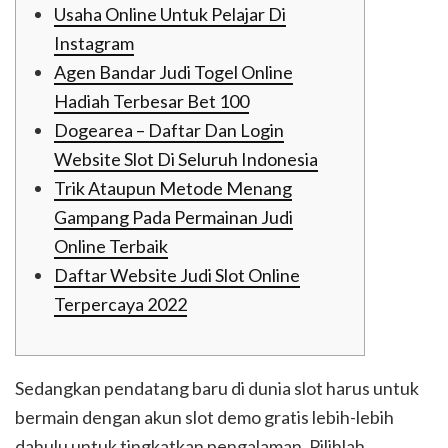
Usaha Online Untuk Pelajar Di
Instagram
Agen Bandar Judi Togel Online
Hadiah Terbesar Bet 100
Dogearea – Daftar Dan Login
Website Slot Di Seluruh Indonesia
Trik Ataupun Metode Menang
Gampang Pada Permainan Judi
Online Terbaik
Daftar Website Judi Slot Online
Terpercaya 2022
Sedangkan pendatang baru di dunia slot harus untuk
bermain dengan akun slot demo gratis lebih-lebih
dahulu untuk tingkatkan pengalaman. Pilihlah