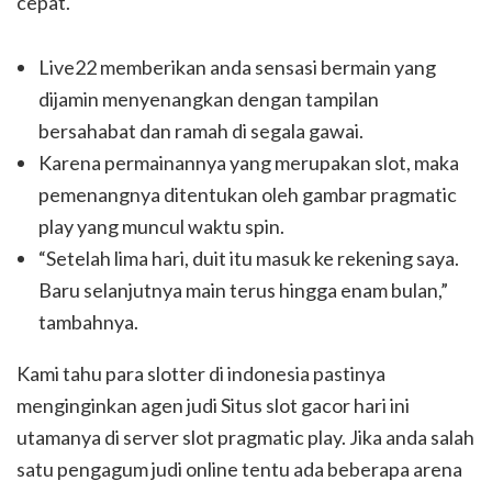
cepat.
Live22 memberikan anda sensasi bermain yang
dijamin menyenangkan dengan tampilan
bersahabat dan ramah di segala gawai.
Karena permainannya yang merupakan slot, maka
pemenangnya ditentukan oleh gambar pragmatic
play yang muncul waktu spin.
“Setelah lima hari, duit itu masuk ke rekening saya.
Baru selanjutnya main terus hingga enam bulan,”
tambahnya.
Kami tahu para slotter di indonesia pastinya
menginginkan agen judi Situs slot gacor hari ini
utamanya di server slot pragmatic play. Jika anda salah
satu pengagum judi online tentu ada beberapa arena