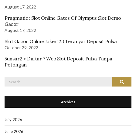
August 17, 2022
Pragmatic : Slot Online Gates Of Olympus Slot Demo
Gacor
August 17, 2022
Slot Gacor Online Joker123 Teranyar Deposit Pulsa
October 29, 2022
5unsur2 > Daftar 7 Web Slot Deposit Pulsa Tanpa
Potongan
Search
Search
for:
Archives
July 2026
June 2026