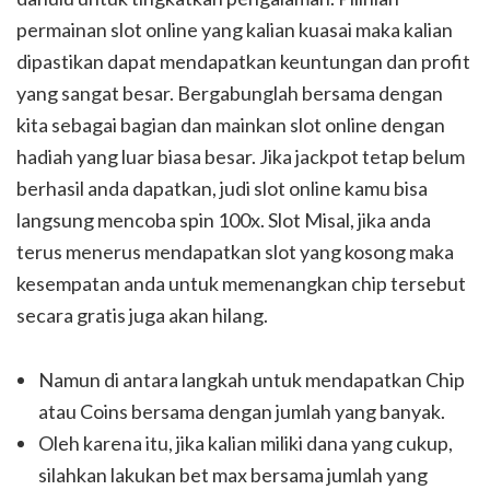
permainan slot online yang kalian kuasai maka kalian
dipastikan dapat mendapatkan keuntungan dan profit
yang sangat besar. Bergabunglah bersama dengan
kita sebagai bagian dan mainkan slot online dengan
hadiah yang luar biasa besar. Jika jackpot tetap belum
berhasil anda dapatkan, judi slot online kamu bisa
langsung mencoba spin 100x. Slot Misal, jika anda
terus menerus mendapatkan slot yang kosong maka
kesempatan anda untuk memenangkan chip tersebut
secara gratis juga akan hilang.
Namun di antara langkah untuk mendapatkan Chip
atau Coins bersama dengan jumlah yang banyak.
Oleh karena itu, jika kalian miliki dana yang cukup,
silahkan lakukan bet max bersama jumlah yang