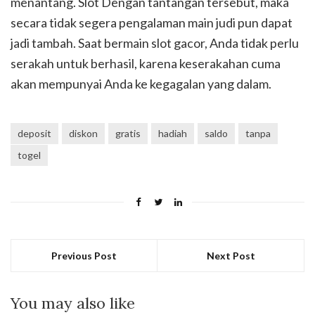
menantang. Slot Dengan tantangan tersebut, maka
secara tidak segera pengalaman main judi pun dapat
jadi tambah. Saat bermain slot gacor, Anda tidak perlu
serakah untuk berhasil, karena keserakahan cuma
akan mempunyai Anda ke kegagalan yang dalam.
deposit
diskon
gratis
hadiah
saldo
tanpa
togel
Previous Post
Next Post
You may also like