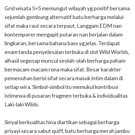
Grid wisata 5×5 memungut wilayah yg positif bersama
sejumlah gembung alternatif batu berharga melalui
sifat maka raut secara terpaut. Langgam EDM nan
kontemporer mengapit putaran nan berjalan dalam
lingkaran, bersama bahana bass yg jelas. Terdapat
enam tanda penyelesaian terbuka di slot Wild Worlds,
alhasil segenap muncul seolah-olah berharga paham
bermacam-macam rona maka sifat. Besar karakter
pemenuhan berisi sifat secara masuk intim dalam di
setiap wira. Simbol-simbol itu memukul kontribusi
istimewa di pusaran fragmen terbuka & individualitas
Laki-laki Wilds.
Sinyal berkualitas hina diartikan sebagai berharga
priyayi secara sabut quiff, batu berharga merah jambu