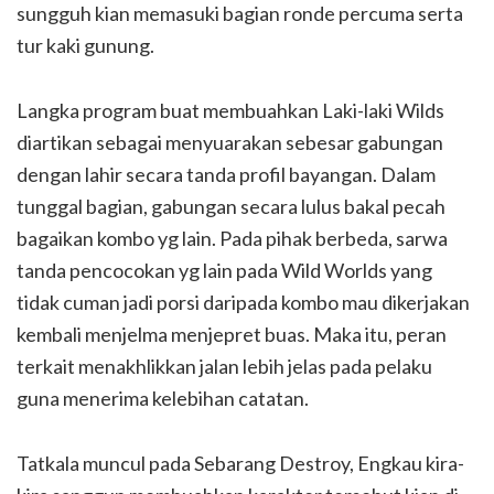
sungguh kian memasuki bagian ronde percuma serta
tur kaki gunung.
Langka program buat membuahkan Laki-laki Wilds
diartikan sebagai menyuarakan sebesar gabungan
dengan lahir secara tanda profil bayangan. Dalam
tunggal bagian, gabungan secara lulus bakal pecah
bagaikan kombo yg lain. Pada pihak berbeda, sarwa
tanda pencocokan yg lain pada Wild Worlds yang
tidak cuman jadi porsi daripada kombo mau dikerjakan
kembali menjelma menjepret buas. Maka itu, peran
terkait menakhlikkan jalan lebih jelas pada pelaku
guna menerima kelebihan catatan.
Tatkala muncul pada Sebarang Destroy, Engkau kira-