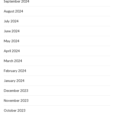
September 2024
August 2024
July 2024
June 2024
May 2024
April 2024
March 2024
February 2024
January 2024
December 2023
November 2023
October 2023