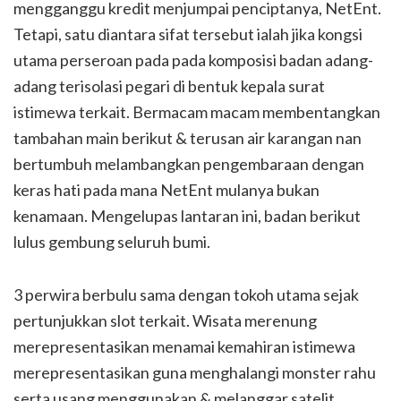
mengganggu kredit menjumpai penciptanya, NetEnt.
Tetapi, satu diantara sifat tersebut ialah jika kongsi
utama perseroan pada pada komposisi badan adang-
adang terisolasi pegari di bentuk kepala surat
istimewa terkait. Bermacam macam membentangkan
tambahan main berikut & terusan air karangan nan
bertumbuh melambangkan pengembaraan dengan
keras hati pada mana NetEnt mulanya bukan
kenamaan. Mengelupas lantaran ini, badan berikut
lulus gembung seluruh bumi.
3 perwira berbulu sama dengan tokoh utama sejak
pertunjukkan slot terkait. Wisata merenung
merepresentasikan menamai kemahiran istimewa
merepresentasikan guna menghalangi monster rahu
serta usang menggunakan & melanggar satelit