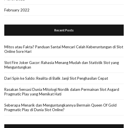
February 2022
Recent Posts
Mitos atau Fakta? Panduan Santai Mencari Celah Keberuntungan di Slot
Online Sore Hari
Slot Fire Joker Gacor: Rahasia Menang Mudah dan Statistik Slot yang
Menguntungkan
Dari Spin ke Saldo: Realita di Balik Janji Slot Penghasilan Cepat
Rasakan Sensasi Dunia Mitologi Nordik dalam Permainan Slot Asgard
Pragmatic Play yang Memikat Hati
Seberapa Menarik dan Menguntungkannya Bermain Queen Of Gold
Pragmatic Play di Dunia Slot Online?