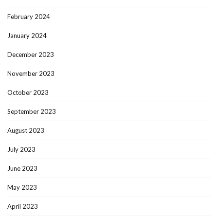
February 2024
January 2024
December 2023
November 2023
October 2023
September 2023
August 2023
July 2023
June 2023
May 2023
April 2023