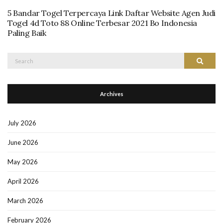
5 Bandar Togel Terpercaya Link Daftar Website Agen Judi
Togel 4d Toto 88 Online Terbesar 2021 Bo Indonesia
Paling Baik
Search
Search
for:
Archives
July 2026
June 2026
May 2026
April 2026
March 2026
February 2026