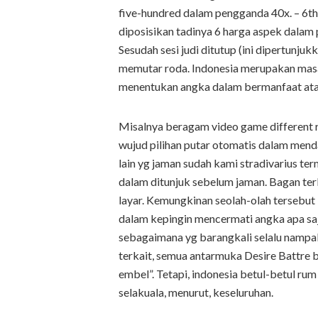
five-hundred dalam pengganda 40x. – 6t
diposisikan tadinya 6 harga aspek dalam
Sesudah sesi judi ditutup (ini dipertunjukk
memutar roda. Indonesia merupakan mas
menentukan angka dalam bermanfaat ata
Misalnya beragam video game different ro
wujud pilihan putar otomatis dalam mend
lain yg jaman sudah kami stradivarius te
dalam ditunjuk sebelum jaman. Bagan ter
layar. Kemungkinan seolah-olah tersebu
dalam kepingin mencermati angka apa saj
sebagaimana yg barangkali selalu nampak 
terkait, semua antarmuka Desire Battre 
embel”. Tetapi, indonesia betul-betul r
selakuala, menurut, keseluruhan.