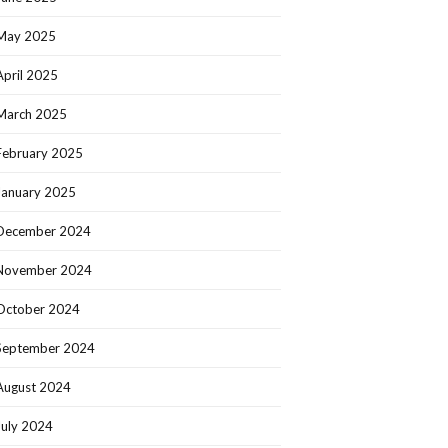
May 2025
April 2025
March 2025
February 2025
January 2025
December 2024
November 2024
October 2024
September 2024
August 2024
July 2024