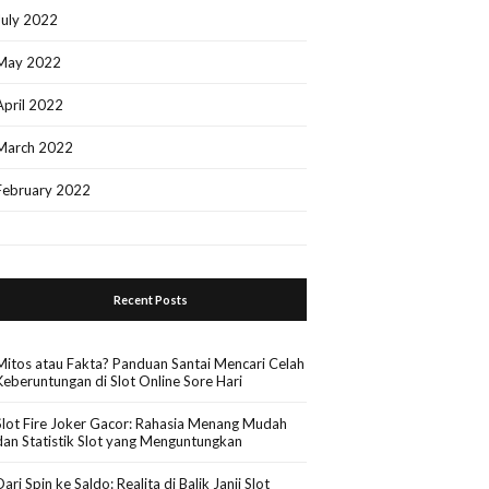
July 2022
May 2022
April 2022
March 2022
February 2022
Recent Posts
Mitos atau Fakta? Panduan Santai Mencari Celah
Keberuntungan di Slot Online Sore Hari
Slot Fire Joker Gacor: Rahasia Menang Mudah
dan Statistik Slot yang Menguntungkan
Dari Spin ke Saldo: Realita di Balik Janji Slot