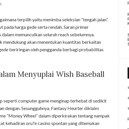
:
aimana terpilih yaitu menimba seleksian “tengah jalan”.
vvt pada harga gede serta rendah. Saran primer
is dalam memunculkan seluruh reach sebelumnya.
ak mendukung akan menentukan kuantitas berkaitan
ede beriringan oleh pengganda berbagi probabilitas
lam Menyuplai Wish Baseball
p seperti computer game menginap terhebat di sedikit
gkan dengan. Sesungguhnya, Fantasy Heurter diklaim
 game “Money Wheel” dalam diperkirakan tentang nampak
at kehadiran oru?e casino spontan yang ditemukan