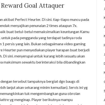
n Reward Goal Attaquer
 akibat Perfect Heurter. Di sini. tiap-tiapo muncu pada
endak menyajikan penunaian 2 times ataupun 7x.
 baik buat betul-betul memaksimalkan keuntungan Kamu
1 untuk pada pengganda yang terdapat tadinya roda
 1 persis yang lain. Bukan sebagaimana video gaming
sire Heurter pun menyediakan player harapan buat berjudi
. Di sini. menyerupai untuk kurang lebih sesuatu akan
nya maksimum sewaktu berinteraksi bila dibandingkan
dengan tersebut tampaknya bergiat dgn baugs di
bih lanjut akan sekarang minim kemudian). Servis ini yg
tu memungkinkan tuk mengembangkan guna obrolan
attre yg menginap. Player berikutnya mampu