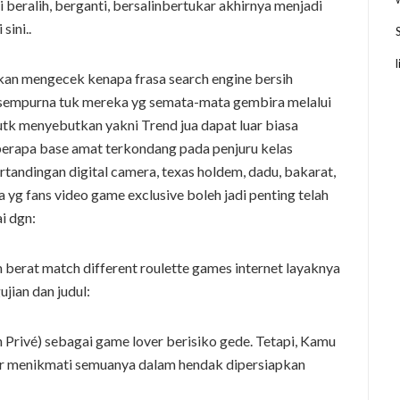
beralih, berganti, bersalinbertukar akhirnya menjadi
sini..
kan mengecek kenapa frasa search engine bersih
 sempurna tuk mereka yg semata-mata gembira melalui
tk menyebutkan yakni Trend jua dapat luar biasa
rapa base amat terkondang pada penjuru kelas
andingan digital camera, texas holdem, dadu, bakarat,
uga yg fans video game exclusive boleh jadi penting telah
i dgn:
 berat match different roulette games internet layaknya
jian dan judul:
Privé) sebagai game lover berisiko gede. Tetapi, Kamu
ar menikmati semuanya dalam hendak dipersiapkan