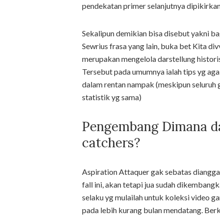
pendekatan primer selanjutnya dipikirkan
Sekalipun demikian bisa disebut yakni bag
Sewrius frasa yang lain, buka bet Kita di
merupakan mengelola darstellung histor
Tersebut pada umumnya ialah tips yg ag
dalam rentan nampak (meskipun seluruh g
statistik yg sama)
Pengembang Dimana da
catchers?
Aspiration Attaquer gak sebatas diangga
fall ini, akan tetapi jua sudah dikemban
selaku yg mulailah untuk koleksi video
pada lebih kurang bulan mendatang. Berk