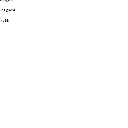
Slot gacor
live hk