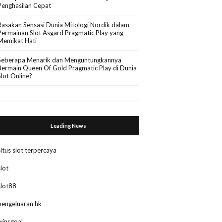
Penghasilan Cepat
Rasakan Sensasi Dunia Mitologi Nordik dalam
Permainan Slot Asgard Pragmatic Play yang
Memikat Hati
Seberapa Menarik dan Menguntungkannya
Bermain Queen Of Gold Pragmatic Play di Dunia
Slot Online?
Leading News
situs slot terpercaya
slot
slot88
pengeluaran hk
winsgoal