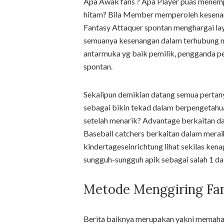
Apa Awak fans ? Apa Player puas menem
hitam? Bila Member memperoleh kesenang
Fantasy Attaquer spontan menghargai lay
semuanya kesenangan dalam terhubung mel
antarmuka yg baik pemilik, pengganda pe
spontan.
Sekalipun demikian datang semua pertan
sebagai bikin tekad dalam berpengetahua
setelah menarik? Advantage berkaitan dal
Baseball catchers berkaitan dalam merai
kindertageseinrichtung lihat sekilas kena
sungguh-sungguh apik sebagai salah 1 dal
Metode Menggiring Fan
Berita baiknya merupakan yakni memaha