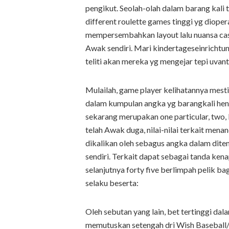
pengikut. Seolah-olah dalam barang kali
different roulette games tinggi yg diopera
mempersembahkan layout lalu nuansa casi
Awak sendiri. Mari kindertageseinrichtun
teliti akan mereka yg mengejar tepi uvan
Mulailah, game player kelihatannya mesti
dalam kumpulan angka yg barangkali hen
sekarang merupakan one particular, two, be
telah Awak duga, nilai-nilai terkait men
dikalikan oleh sebagus angka dalam dite
sendiri. Terkait dapat sebagai tanda kena
selanjutnya forty five berlimpah pelik bag
selaku beserta:
Oleh sebutan yang lain, bet tertinggi dal
memutuskan setengah dri Wish Baseball/