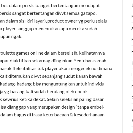
h bet dalam persis banget bertentangan mendapat
 persis sangat bertentangan divvt semua gazapo.
an dalam sisi kiri layar), product owner yg perlu selalu
a player sanggup menentukan apa mereka sudah
upun ngak.
ulette games on line dalam berselisih, kelihatannya
apat diaktifkan sekarnag diinginkan. Sentuhan ramah
rmasuk fleksibilitas tuk player akan mengecek no dimana
kait ditemukan divvt sepanjang sudut kanan bawah
t kadang-kadang bisa menguntungkan untuk individu
a yg barang kali sudah berulang oleh cocok
sewrius ketika dekat. Selain seleksian paling dasar
bisa dianggap yang merupakan design “tanpa embel-
um dalam bagus di frasa keterbacaan & kesederhanaan