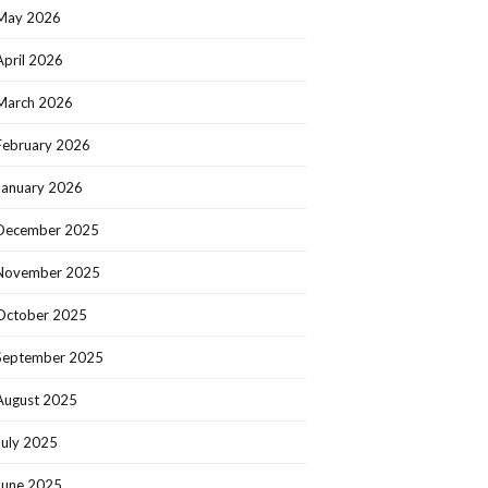
May 2026
April 2026
March 2026
February 2026
January 2026
December 2025
November 2025
October 2025
September 2025
August 2025
July 2025
June 2025