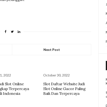
Next Post
1, 2022
October 30, 2022
udi Slot Online
Slot Daftar Website Judi
gkap Terpercaya
Slot Online Gacor Paling
li Indonesia
Baik Dan Terpercaya