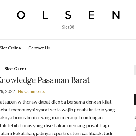
Slot88
 Slot Online
Contact Us
Slot Gacor
f
Knowledge Pasaman Barat
28, 2022
No Comments
 ataupun withdraw dapat dicoba bersama dengan kilat.
ebut mempunyai syarat serta wajib penuhi kriteria yang
yaknya bonus hunter yang mau meraup keuntungan
lebih-lebih bonus yang disediakan memang privat bagi
lami kekalahan, jadinya seperti sistem cashback. Jadi