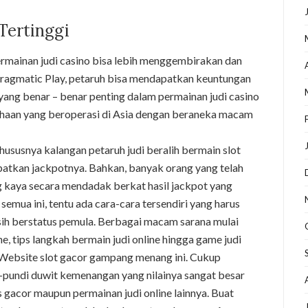
Tertinggi
mainan judi casino bisa lebih menggembirakan dan
agmatic Play, petaruh bisa mendapatkan keuntungan
l yang benar – benar penting dalam permainan judi casino
sahaan yang beroperasi di Asia dengan beraneka macam
hususnya kalangan petaruh judi beralih bermain slot
patkan jackpotnya. Bahkan, banyak orang yang telah
g kaya secara mendadak berkat hasil jackpot yang
mua ini, tentu ada cara-cara tersendiri yang harus
asih berstatus pemula. Berbagai macam sarana mulai
ne, tips langkah bermain judi online hingga game judi
 Website slot gacor gampang menang ini. Cukup
-pundi duwit kemenangan yang nilainya sangat besar
gacor maupun permainan judi online lainnya. Buat