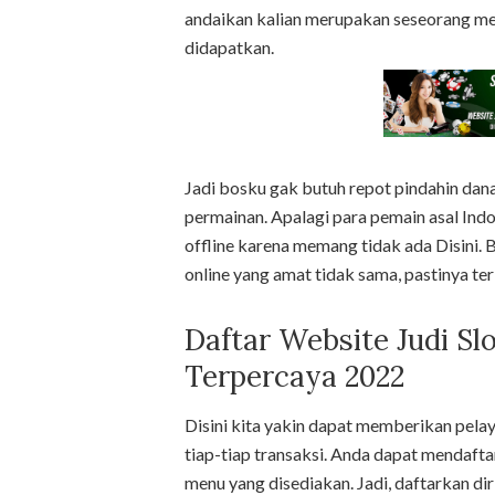
andaikan kalian merupakan seseorang me
didapatkan.
Jadi bosku gak butuh repot pindahin dan
permainan. Apalagi para pemain asal In
offline karena memang tidak ada Disini.
online yang amat tidak sama, pastinya te
Daftar Website Judi Slo
Terpercaya 2022
Disini kita yakin dapat memberikan pela
tiap-tiap transaksi. Anda dapat mendaf
menu yang disediakan. Jadi, daftarkan di