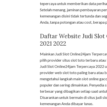
tepercaya untuk memberikan data periha
Setelah menang, jaminan pembayaran pen
kemenangan disini tidak tertunda dan se
Anda, tanpa potongan atau cost, berapa
Daftar Website Judi Slo
2021 2022
Mainkan Judi Slot Online24jam Terpercay
pilih provider situs slot toto terbaru at
Judi Slot Online24jam Terpercaya 2022 u
provider web slot toto paling baru atau 
mengetahui langkah main slot online gaco
populer dan sering dimainkan. Penyedia
terbesar yang dibagikan setiap saat unt
Disarankan untuk bermain di situs judi s
kemenangan Anda dibayar lunas.