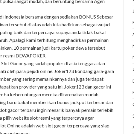
osit pulsa sangat mudah, dan beruntung bersama Agen
 di Indonesia bersama dengan sediakan BONUS Sebesar
n tersebut di atas udah kita hadirkan sebagai wujud
paling baik dan terpercaya, supaya anda tidak bakal
aruh. Apalagi kami terhitung menghadirkan permainan
mainkan. 10 permainan judi kartu poker dewa tersebut
oker resmi DEWAPOKER.
t Slot Gacor yang sudah populer di asia tenggara dan
nati oleh para pejudi online. Joker123 kondang gara-gara
ber yang sering memainkannya dan juga terdapat
apatkan provider yang satu ini. Joker123 dan gacor ini
ncoba keberuntungan mereka dikarenakan mudah
ling baru bakal memberikan bonus jackpot terbesar dan
ot gacor terbaru ingin menarik banyak pemain terlebih
 pilih website slot resmi yang terpercaya agar
lot Online adalah web slot gacor terpercaya yang siap
kan pelanggan.