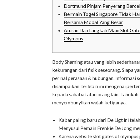
Dortmund Pinjam Penyerang Barce
Bermain Togel Singapore Tidak Ha
Bersama Modal Yang Besar
Aturan Dan Langkah Main Slot Gat
Olympus
Body Shaming atau yang lebih sederhana
kekurangan dari fisik seseorang. Siapa ya
perihal perasaan & hubungan. Informasi s
disampaikan, terlebih ini mengenai perte
kepada sahabat atau orang lain. Tahukah
menyembunyikan wajah ketiganya.
Kabar paling baru dari De Ligt ini tel
Menyusul Pemain Frenkie De Jong men
Karena website slot gates of olympu