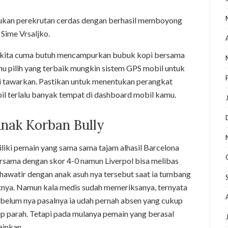
ukan perekrutan cerdas dengan berhasil memboyong
 Sime Vrsaljko.
 kita cuma butuh mencampurkan bubuk kopi bersama
u pilih yang terbaik mungkin sistem GPS mobil untuk
di tawarkan. Pastikan untuk menentukan perangkat
il terlalu banyak tempat di dashboard mobil kamu.
Anak Korban Bully
iki pemain yang sama sama tajam alhasil Barcelona
sama dengan skor 4-0 namun Liverpol bisa melibas
khawatir dengan anak asuh nya tersebut saat ia tumbang
tnya. Namun kala medis sudah memeriksanya, ternyata
 sebelum nya pasalnya ia udah pernah absen yang cukup
p parah. Tetapi pada mulanya pemain yang berasal
ainkan.