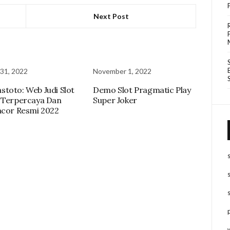
Next Post
31, 2022
November 1, 2022
toto: Web Judi Slot
Demo Slot Pragmatic Play
 Terpercaya Dan
Super Joker
acor Resmi 2022