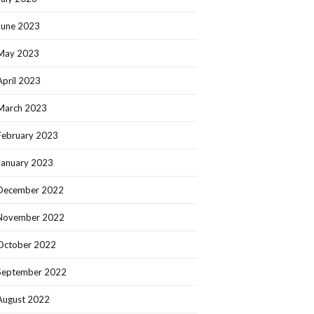
June 2023
May 2023
April 2023
March 2023
February 2023
January 2023
December 2022
November 2022
October 2022
September 2022
August 2022