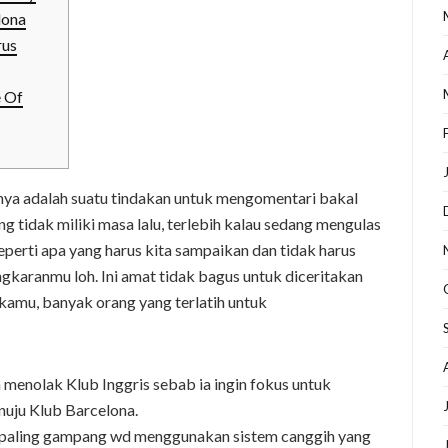
lona
rus
e Of
nya adalah suatu tindakan untuk mengomentari bakal
ng tidak miliki masa lalu, terlebih kalau sedang mengulas
eperti apa yang harus kita sampaikan dan tidak harus
ngkaranmu loh. Ini amat tidak bagus untuk diceritakan
 kamu, banyak orang yang terlatih untuk
ah menolak Klub Inggris sebab ia ingin fokus untuk
uju Klub Barcelona.
s paling gampang wd menggunakan sistem canggih yang