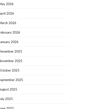
May 2026
April 2026
March 2026
February 2026
January 2026
December 2025
November 2025
October 2025
September 2025
August 2025
July 2025
June 2025