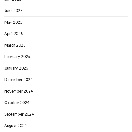
June 2025
May 2025
April 2025
March 2025
February 2025
January 2025
December 2024
November 2024
October 2024
September 2024
August 2024