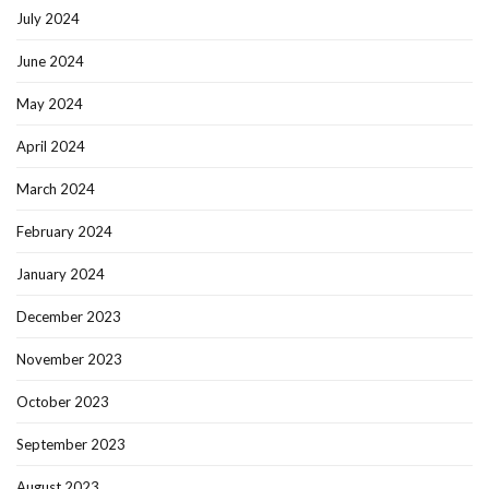
July 2024
June 2024
May 2024
April 2024
March 2024
February 2024
January 2024
December 2023
November 2023
October 2023
September 2023
August 2023