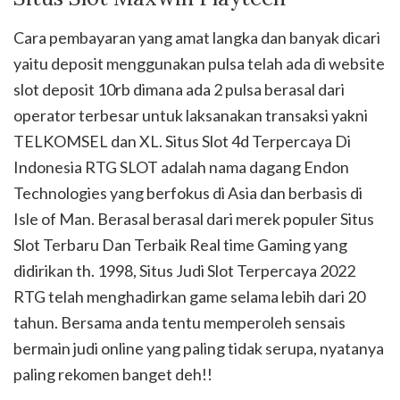
Cara pembayaran yang amat langka dan banyak dicari
yaitu deposit menggunakan pulsa telah ada di website
slot deposit 10rb dimana ada 2 pulsa berasal dari
operator terbesar untuk laksanakan transaksi yakni
TELKOMSEL dan XL. Situs Slot 4d Terpercaya Di
Indonesia RTG SLOT adalah nama dagang Endon
Technologies yang berfokus di Asia dan berbasis di
Isle of Man. Berasal berasal dari merek populer Situs
Slot Terbaru Dan Terbaik Real time Gaming yang
didirikan th. 1998, Situs Judi Slot Terpercaya 2022
RTG telah menghadirkan game selama lebih dari 20
tahun. Bersama anda tentu memperoleh sensais
bermain judi online yang paling tidak serupa, nyatanya
paling rekomen banget deh!!