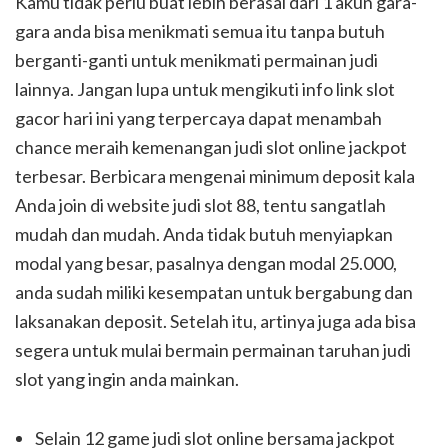
Kamu tidak perlu buat lebih berasal dari 1 akun gara-
gara anda bisa menikmati semua itu tanpa butuh
berganti-ganti untuk menikmati permainan judi
lainnya. Jangan lupa untuk mengikuti info link slot
gacor hari ini yang terpercaya dapat menambah
chance meraih kemenangan judi slot online jackpot
terbesar. Berbicara mengenai minimum deposit kala
Anda join di website judi slot 88, tentu sangatlah
mudah dan mudah. Anda tidak butuh menyiapkan
modal yang besar, pasalnya dengan modal 25.000,
anda sudah miliki kesempatan untuk bergabung dan
laksanakan deposit. Setelah itu, artinya juga ada bisa
segera untuk mulai bermain permainan taruhan judi
slot yang ingin anda mainkan.
Selain 12 game judi slot online bersama jackpot