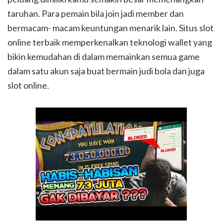
taruhan. Para pemain bila join jadi member dan
bermacam- macam keuntungan menarik lain. Situs slot
online terbaik memperkenalkan teknologi wallet yang
bikin kemudahan di dalam memainkan semua game
dalam satu akun saja buat bermain judi bola dan juga
slot online.