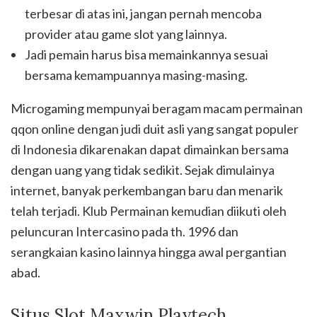
terbesar di atas ini, jangan pernah mencoba
provider atau game slot yang lainnya.
Jadi pemain harus bisa memainkannya sesuai
bersama kemampuannya masing-masing.
Microgaming mempunyai beragam macam permainan
qqon online dengan judi duit asli yang sangat populer
di Indonesia dikarenakan dapat dimainkan bersama
dengan uang yang tidak sedikit. Sejak dimulainya
internet, banyak perkembangan baru dan menarik
telah terjadi. Klub Permainan kemudian diikuti oleh
peluncuran Intercasino pada th. 1996 dan
serangkaian kasino lainnya hingga awal pergantian
abad.
Situs Slot Maxwin Playtech