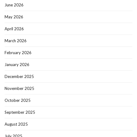
June 2026
May 2026
April 2026
March 2026
February 2026
January 2026
December 2025
November 2025
October 2025
September 2025
August 2025
July 2025