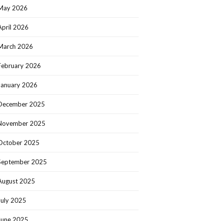
May 2026
April 2026
March 2026
February 2026
January 2026
December 2025
November 2025
October 2025
September 2025
August 2025
July 2025
June 2025