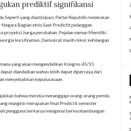
gukan prediktif signifikansi
u Seperti yang diantisipasi, Partai Republik melakukan
Negara Bagian etnis.Saat Predictit pelanggan
a proyeksi, harga perubahan. Pejalan namun Memiliki
eorgia kursiNamun, Demokrat masih rekor kehilangan
i mana yang akan mengendalikan Kongres 45/55
 dapat diandalkan wahyu lebih dapat dipercaya dari
 dan menyebabkan keputusasaan.
unjukkan bahwa mereka menanggapi orang-orang pemilu
yang mungkin merupakan final Predictit semester
i oleh pengguna berkarya mengenai berkesinambungan