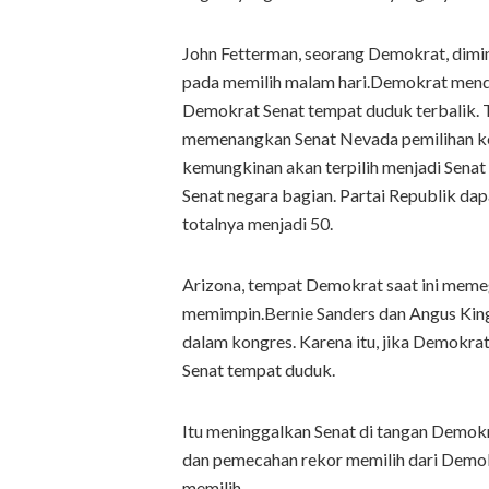
John Fetterman, seorang Demokrat, dimin
pada memilih malam hari.Demokrat mend
Demokrat Senat tempat duduk terbalik. 
memenangkan Senat Nevada pemilihan ke
kemungkinan akan terpilih menjadi Senat
Senat negara bagian. Partai Republik dap
totalnya menjadi 50.
Arizona, tempat Demokrat saat ini memeg
memimpin.Bernie Sanders dan Angus Kin
dalam kongres. Karena itu, jika Demok
Senat tempat duduk.
Itu meninggalkan Senat di tangan Demo
dan pemecahan rekor memilih dari Demok
memilih.