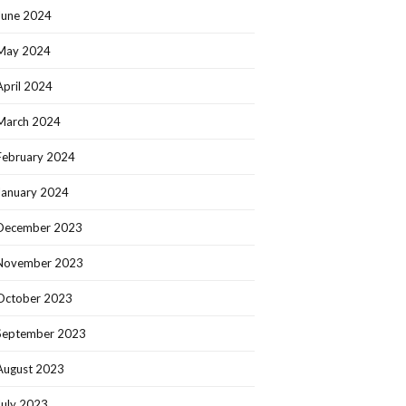
June 2024
May 2024
April 2024
March 2024
February 2024
January 2024
December 2023
November 2023
October 2023
September 2023
August 2023
July 2023