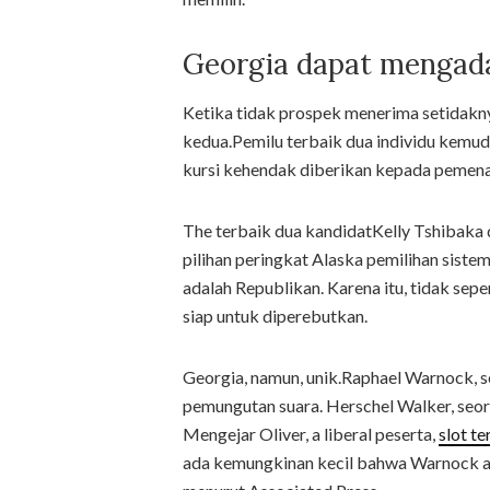
Georgia dapat mengada
Ketika tidak prospek menerima setidakny
kedua.Pemilu terbaik dua individu kemud
kursi kehendak diberikan kepada pemena
The terbaik dua kandidatKelly Tshibaka
pilihan peringkat Alaska pemilihan siste
adalah Republikan. Karena itu, tidak sepe
siap untuk diperebutkan.
Georgia, namun, unik.Raphael Warnock, 
pemungutan suara. Herschel Walker, seor
Mengejar Oliver, a liberal peserta,
slot t
ada kemungkinan kecil bahwa Warnock a