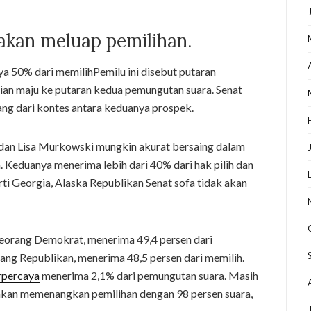
kan meluap pemilihan.
a 50% dari memilihPemilu ini disebut putaran
ian maju ke putaran kedua pemungutan suara. Senat
ng dari kontes antara keduanya prospek.
 dan Lisa Murkowski mungkin akurat bersaing dalam
m. Keduanya menerima lebih dari 40% dari hak pilih dan
rti Georgia, Alaska Republikan Senat sofa tidak akan
seorang Demokrat, menerima 49,4 persen dari
ang Republikan, menerima 48,5 persen dari memilih.
erpercaya
menerima 2,1% dari pemungutan suara. Masih
kan memenangkan pemilihan dengan 98 persen suara,