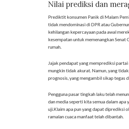
Nilai prediksi dan mera
Prediktit konsumen Panik di Malam Pemil
tidak mendominasi di DPR atau Gubernur 
kehilangan kepercayaan pada awal merek
kesempatan untuk memenangkan Senat G
rumah.
Jajak pendapat yang memprediksi parta
mungkin tidak akurat. Namun, yang tidak
prognosis, yang mengambil sikap tegas
Pengguna pasar tingkah laku telah men
dan media seperti kita semua dalam apa 
uji.Klaim apa pun yang dapat diprediks
ramalan cuaca manfaat telah dibantah.