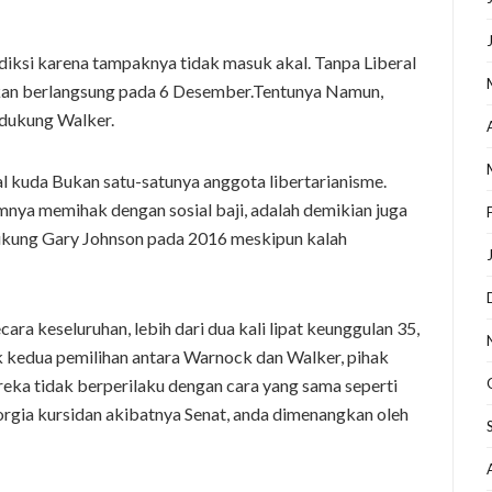
diksi karena tampaknya tidak masuk akal. Tanpa Liberal
akan berlangsung pada 6 Desember.Tentunya Namun,
ndukung Walker.
pal kuda Bukan satu-satunya anggota libertarianisme.
mnya memihak dengan sosial baji, adalah demikian juga
dukung Gary Johnson pada 2016 meskipun kalah
ra keseluruhan, lebih dari dua kali lipat keunggulan 35,
 kedua pemilihan antara Warnock dan Walker, pihak
reka tidak berperilaku dengan cara yang sama seperti
rgia kursidan akibatnya Senat, anda dimenangkan oleh