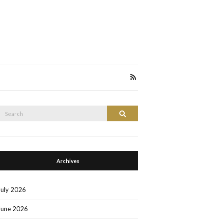
Search
Search
or:
Archives
July 2026
June 2026