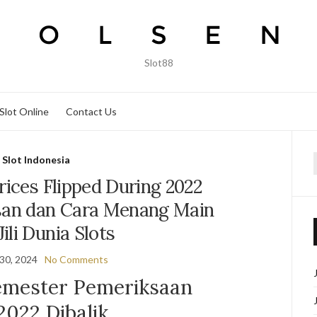
Slot88
 Slot Online
Contact Us
Slot Indonesia
f
rices Flipped During 2022
san dan Cara Menang Main
Jili Dunia Slots
 30, 2024
No Comments
emester Pemeriksaan
2022 Dibalik