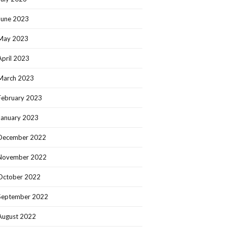
June 2023
May 2023
April 2023
March 2023
February 2023
January 2023
December 2022
November 2022
October 2022
September 2022
August 2022