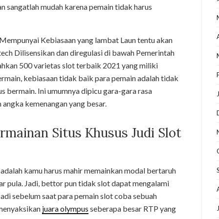
n sangatlah mudah karena pemain tidak harus
 Mempunyai Kebiasaan yang lambat Laun tentu akan
ech Dilisensikan dan diregulasi di bawah Pemerintah
hkan 500 varietas slot terbaik 2021 yang miliki
ermain, kebiasaan tidak baik para pemain adalah tidak
us bermain. Ini umumnya dipicu gara-gara rasa
 angka kemenangan yang besar.
rmainan Situs Khusus Judi Slot
g adalah kamu harus mahir memainkan modal bertaruh
 pula. Jadi, bettor pun tidak slot dapat mengalami
adi sebelum saat para pemain slot coba sebuah
 menyaksikan
juara olympus
seberapa besar RTP yang