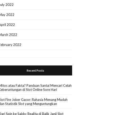
July 2022
May 2022
April 2022
March 2022
February 2022
Recent Posts
Mitos atau Fakta? Panduan Santai Mencari Celah
Keberuntungan di Slot Online Sore Hari
Slot Fire Joker Gacor: Rahasia Menang Mudah
dan Statistik Slot yang Menguntungkan
Dari Spin ke Saldo: Realita di Balik Janji Slot