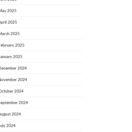
May 2025
April 2025
March 2025
February 2025
January 2025
December 2024
November 2024
October 2024
September 2024
August 2024
July 2024