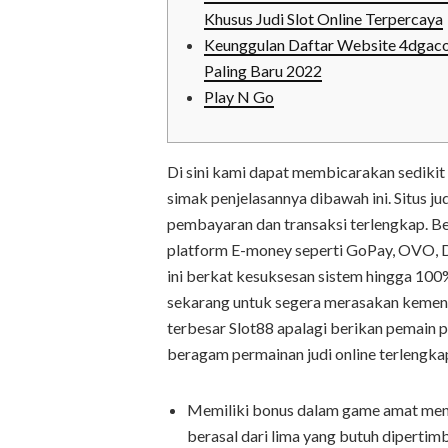
Khusus Judi Slot Online Terpercaya
Keunggulan Daftar Website 4dgaco
Paling Baru 2022
Play N Go
Di sini kami dapat membicarakan sedikit r
simak penjelasannya dibawah ini. Situs 
pembayaran dan transaksi terlengkap. B
platform E-money seperti GoPay, OVO, D
ini berkat kesuksesan sistem hingga 100%
sekarang untuk segera merasakan kemenan
terbesar Slot88 apalagi berikan pemain 
beragam permainan judi online terlengka
Memiliki bonus dalam game amat mengu
berasal dari lima yang butuh dipertim