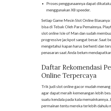
Proses penggunaannya dapat dikataka
menggunakan X8 speeder.
Setiap Game Mesin Slot Online Biasanya
bisa di Tebak Oleh Para Pemainnya. Playt
slot online Isle of Man dan sudah membua
progressive jackpot sangat besar. Saat b
mengetahui kapan harus berhenti dan ter
penasaran saat Anda belum mendapatkan
Daftar Rekomendasi Pe
Online Terpercaya
Trik judi slot online gacor mudah menan
agar dapat meraih kemenangan lebih besar
suatu kendala pada kala memainkannya. J
permainan tentu mereka terlebih dahulu