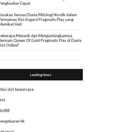
Penghasilan Cepat
Rasakan Sensasi Dunia Mitologi Nordik dalam
Permainan Slot Asgard Pragmatic Play yang
Memikat Hati
Seberapa Menarik dan Menguntungkannya
Bermain Queen Of Gold Pragmatic Play di Dunia
Slot Online?
Leading News
situs slot terpercaya
slot
slot88
pengeluaran hk
winsgoal