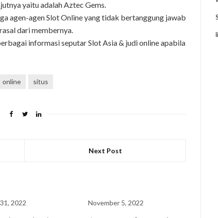
njutnya yaitu adalah Aztec Gems.
 juga agen-agen Slot Online yang tidak bertanggung jawab
asal dari membernya.
bagai informasi seputar Slot Asia & judi online apabila
online
situs
Next Post
31, 2022
November 5, 2022