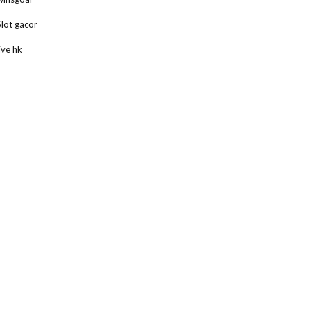
Slot gacor
live hk