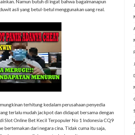
a mainkan. Namun butuh di ingat bahwa bagaimanapun
 duwit asli yang betul-betul menggunakan uang real.
emungkinan terhitung kedalam perusahaan penyedia
yang terlalu mudah jackpot dan didapat bersama dengan
di Slot Online Bet Kecil Terpopuler No 1 Indonesia CQ9
 bertemakan dari negara cina. Tidak cuma itu saja,