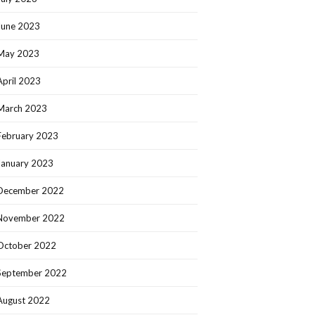
June 2023
May 2023
April 2023
March 2023
February 2023
January 2023
December 2022
November 2022
October 2022
September 2022
August 2022