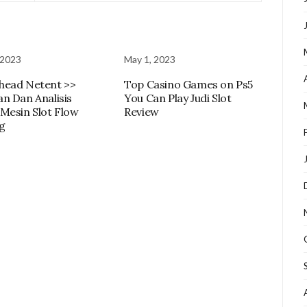
 2023
May 1, 2023
head Netent >>
Top Casino Games on Ps5
n Dan Analisis
You Can Play Judi Slot
Mesin Slot Flow
Review
g