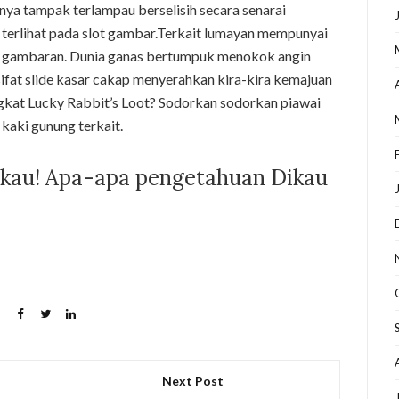
ya tampak terlampau berselisih secara senarai
 terlihat pada slot gambar.Terkait lumayan mempunyai
 gambaran. Dunia ganas bertumpuk menokok angin
sifat slide kasar cakap menyerahkan kira-kira kemajuan
kat Lucky Rabbit’s Loot? Sodorkan sodorkan piawai
aki gunung terkait.
ikau! Apa-apa pengetahuan Dikau
Next Post