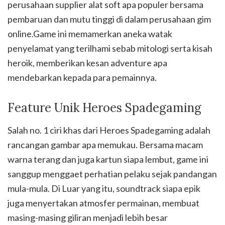
perusahaan supplier alat soft apa populer bersama
pembaruan dan mutu tinggi di dalam perusahaan gim
online.Game ini memamerkan aneka watak
penyelamat yang terilhami sebab mitologi serta kisah
heroik, memberikan kesan adventure apa
mendebarkan kepada para pemainnya.
Feature Unik Heroes Spadegaming
Salah no. 1 ciri khas dari Heroes Spadegaming adalah
rancangan gambar apa memukau. Bersama macam
warna terang dan juga kartun siapa lembut, game ini
sanggup menggaet perhatian pelaku sejak pandangan
mula-mula. Di Luar yang itu, soundtrack siapa epik
juga menyertakan atmosfer permainan, membuat
masing-masing giliran menjadi lebih besar