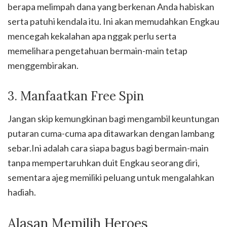
berapa melimpah dana yang berkenan Anda habiskan
serta patuhi kendala itu. Ini akan memudahkan Engkau
mencegah kekalahan apa nggak perlu serta
memelihara pengetahuan bermain-main tetap
menggembirakan.
3. Manfaatkan Free Spin
Jangan skip kemungkinan bagi mengambil keuntungan
putaran cuma-cuma apa ditawarkan dengan lambang
sebar.Ini adalah cara siapa bagus bagi bermain-main
tanpa mempertaruhkan duit Engkau seorang diri,
sementara ajeg memiliki peluang untuk mengalahkan
hadiah.
Alasan Memilih Heroes