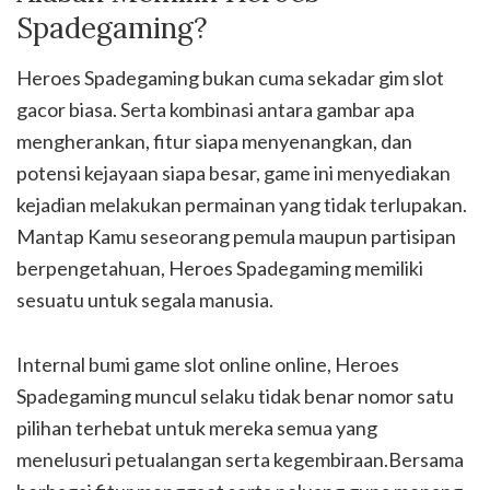
Spadegaming?
Heroes Spadegaming bukan cuma sekadar gim slot
gacor biasa. Serta kombinasi antara gambar apa
mengherankan, fitur siapa menyenangkan, dan
potensi kejayaan siapa besar, game ini menyediakan
kejadian melakukan permainan yang tidak terlupakan.
Mantap Kamu seseorang pemula maupun partisipan
berpengetahuan, Heroes Spadegaming memiliki
sesuatu untuk segala manusia.
Internal bumi game slot online online, Heroes
Spadegaming muncul selaku tidak benar nomor satu
pilihan terhebat untuk mereka semua yang
menelusuri petualangan serta kegembiraan.Bersama