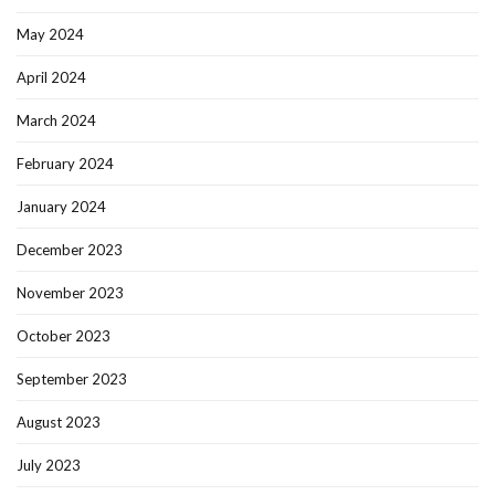
May 2024
April 2024
March 2024
February 2024
January 2024
December 2023
November 2023
October 2023
September 2023
August 2023
July 2023