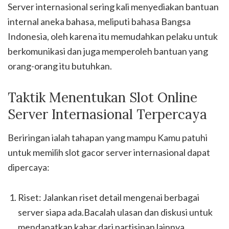
Server internasional sering kali menyediakan bantuan
internal aneka bahasa, meliputi bahasa Bangsa
Indonesia, oleh karena itu memudahkan pelaku untuk
berkomunikasi dan juga memperoleh bantuan yang
orang-orang itu butuhkan.
Taktik Menentukan Slot Online
Server Internasional Terpercaya
Beriringan ialah tahapan yang mampu Kamu patuhi
untuk memilih slot gacor server internasional dapat
dipercaya:
Riset: Jalankan riset detail mengenai berbagai
server siapa ada.Bacalah ulasan dan diskusi untuk
mendapatkan kabar dari partisipan lainnya.