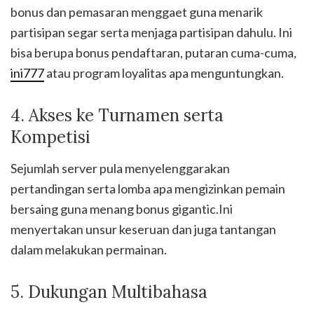
bonus dan pemasaran menggaet guna menarik
partisipan segar serta menjaga partisipan dahulu. Ini
bisa berupa bonus pendaftaran, putaran cuma-cuma,
ini777
atau program loyalitas apa menguntungkan.
4. Akses ke Turnamen serta
Kompetisi
Sejumlah server pula menyelenggarakan
pertandingan serta lomba apa mengizinkan pemain
bersaing guna menang bonus gigantic.Ini
menyertakan unsur keseruan dan juga tantangan
dalam melakukan permainan.
5. Dukungan Multibahasa