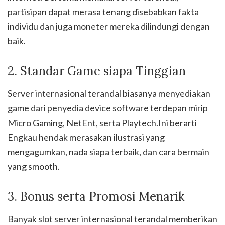
partisipan dapat merasa tenang disebabkan fakta
individu dan juga moneter mereka dilindungi dengan
baik.
2. Standar Game siapa Tinggian
Server internasional terandal biasanya menyediakan
game dari penyedia device software terdepan mirip
Micro Gaming, NetEnt, serta Playtech.Ini berarti
Engkau hendak merasakan ilustrasi yang
mengagumkan, nada siapa terbaik, dan cara bermain
yang smooth.
3. Bonus serta Promosi Menarik
Banyak slot server internasional terandal memberikan