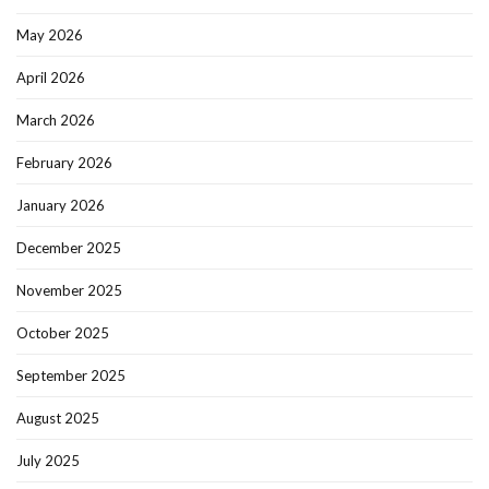
May 2026
April 2026
March 2026
February 2026
January 2026
December 2025
November 2025
October 2025
September 2025
August 2025
July 2025