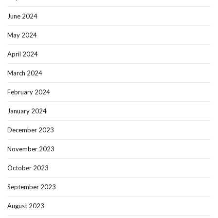
June 2024
May 2024
April 2024
March 2024
February 2024
January 2024
December 2023
November 2023
October 2023
September 2023
August 2023