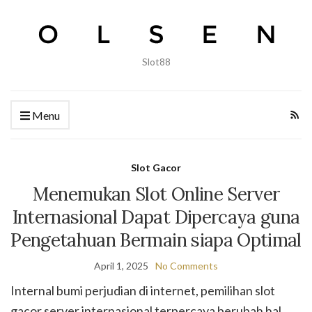
Slot88
Menu
Slot Gacor
Menemukan Slot Online Server
Internasional Dapat Dipercaya guna
Pengetahuan Bermain siapa Optimal
April 1, 2025
No Comments
Internal bumi perjudian di internet, pemilihan slot
gacor server internasional terpercaya berubah hal