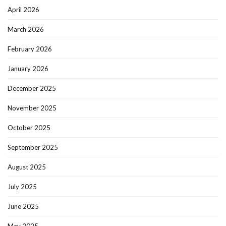
April 2026
March 2026
February 2026
January 2026
December 2025
November 2025
October 2025
September 2025
August 2025
July 2025
June 2025