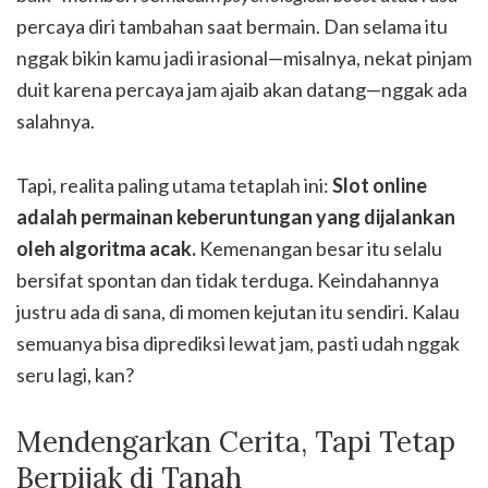
percaya diri tambahan saat bermain. Dan selama itu
nggak bikin kamu jadi irasional—misalnya, nekat pinjam
duit karena percaya jam ajaib akan datang—nggak ada
salahnya.
Tapi, realita paling utama tetaplah ini:
Slot online
adalah permainan keberuntungan yang dijalankan
oleh algoritma acak.
Kemenangan besar itu selalu
bersifat spontan dan tidak terduga. Keindahannya
justru ada di sana, di momen kejutan itu sendiri. Kalau
semuanya bisa diprediksi lewat jam, pasti udah nggak
seru lagi, kan?
Mendengarkan Cerita, Tapi Tetap
Berpijak di Tanah