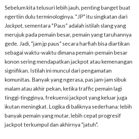
Sebelum kita telusuri lebih jauh, penting banget buat
ngertiin dulu terminologinya. “JP” itu singkatan dari
Jackpot
, sementara “Paus” adalah istilah slang yang
merujuk pada pemain besar, pemain yang taruhannya
gede. Jadi, “jam jp paus” secara harfiah bisa diartikan
sebagai waktu-waktu dimana pemain-pemain besar
konon sering mendapatkan jackpot atau kemenangan
signifikan. Istilah ini muncul dari pengamatan
komunitas. Banyak yang ngerasa, pas jam-jam sibuk
malam atau akhir pekan, ketika traffic pemain lagi
tinggi-tingginya, frekuensi jackpot yang keluar juga
ikutan meningkat. Logika di baliknya sederhana: lebih
banyak pemain yang mutar, lebih cepat progresif
jackpot terkumpul dan akhirnya “jatuh”.