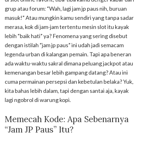
grup atau forum: “Wah, lagi jam jp paus nih, buruan
masuk!” Atau mungkin kamu sendiri yang tanpa sadar
merasa, kok di jam-jam tertentu mesin slot itu kayak
lebih “baik hati” ya? Fenomena yang sering disebut
dengan istilah “jam jp paus” ini udah jadi semacam
legenda urban di kalangan pemain. Tapi apa beneran
ada waktu-waktu sakral dimana peluang jackpot atau
kemenangan besar lebih gampang datang? Atau ini
cuma permainan persepsi dan kebetulan belaka? Yuk,
kita bahas lebih dalam, tapi dengan santai aja, kayak
lagi ngobrol di warung kopi.
Memecah Kode: Apa Sebenarnya
“Jam JP Paus” Itu?