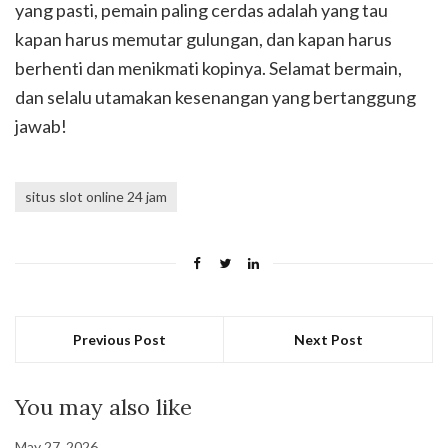
yang pasti, pemain paling cerdas adalah yang tau
kapan harus memutar gulungan, dan kapan harus
berhenti dan menikmati kopinya. Selamat bermain,
dan selalu utamakan kesenangan yang bertanggung
jawab!
situs slot online 24 jam
Previous Post
Next Post
You may also like
May 27, 2026