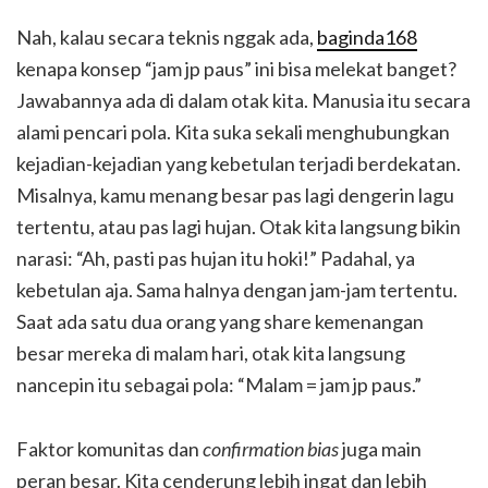
Nah, kalau secara teknis nggak ada,
baginda168
kenapa konsep “jam jp paus” ini bisa melekat banget?
Jawabannya ada di dalam otak kita. Manusia itu secara
alami pencari pola. Kita suka sekali menghubungkan
kejadian-kejadian yang kebetulan terjadi berdekatan.
Misalnya, kamu menang besar pas lagi dengerin lagu
tertentu, atau pas lagi hujan. Otak kita langsung bikin
narasi: “Ah, pasti pas hujan itu hoki!” Padahal, ya
kebetulan aja. Sama halnya dengan jam-jam tertentu.
Saat ada satu dua orang yang share kemenangan
besar mereka di malam hari, otak kita langsung
nancepin itu sebagai pola: “Malam = jam jp paus.”
Faktor komunitas dan
confirmation bias
juga main
peran besar. Kita cenderung lebih ingat dan lebih