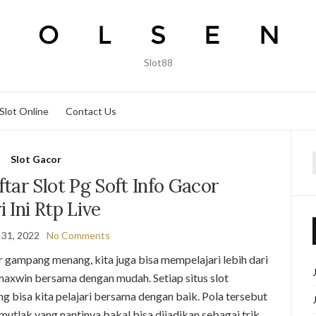
Slot88
 Slot Online
Contact Us
Slot Gacor
f
tar Slot Pg Soft Info Gacor
i Ini Rtp Live
 31, 2022
No Comments
r gampang menang, kita juga bisa mempelajari lebih dari
maxwin bersama dengan mudah. Setiap situs slot
ng bisa kita pelajari bersama dengan baik. Pola tersebut
utlak yang nantinya bakal bisa dijadikan sebagai trik