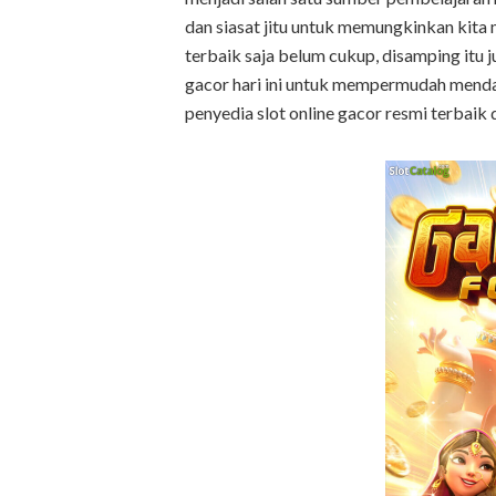
dan siasat jitu untuk memungkinkan kit
terbaik saja belum cukup, disamping itu
gacor hari ini untuk mempermudah men
penyedia slot online gacor resmi terbaik 