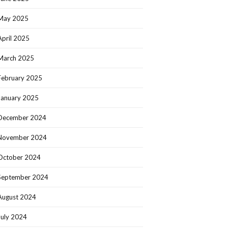
May 2025
April 2025
March 2025
February 2025
January 2025
December 2024
November 2024
October 2024
September 2024
August 2024
July 2024