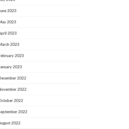
June 2023
May 2023
April 2023
March 2023
February 2023
January 2023
December 2022
November 2022
October 2022
September 2022
August 2022