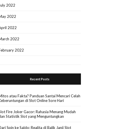
July 2022
May 2022
April 2022
March 2022
February 2022
Recent Posts
Mitos atau Fakta? Panduan Santai Mencari Celah
Keberuntungan di Slot Online Sore Hari
Slot Fire Joker Gacor: Rahasia Menang Mudah
dan Statistik Slot yang Menguntungkan
Dari Spin ke Saldo: Realita di Balik Janji Slot