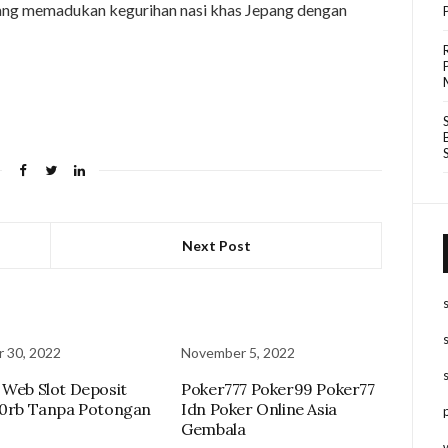
yang memadukan kegurihan nasi khas Jepang dengan
Next Post
 30, 2022
November 5, 2022
 Web Slot Deposit
Poker777 Poker99 Poker77
10rb Tanpa Potongan
Idn Poker Online Asia
Gembala