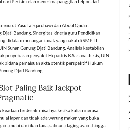
ari Perisic telah menerima panggilan telpon dari
 menurut Yusuf al-qardhawi dan Abdul Qadim
 Djati Bandung. Sinergitas kinerja guru Pendidikan
ng didalam menangani anak yang nakal di SMP IT
UIN Sunan Gunung Djati Bandung. Analisis kestabilan
ntuk penyebaran penyakit Hepatitis B.Sarjana thesis, UIN
dak pidana pemalsuan akta otentik perspektif Hukum
Gunung Djati Bandung.
Slot Paling Baik Jackpot
 Pragmatic
 keadaan terdesak, misalnya ketika kalian merasa
mulai lapar dan tidak ada warung makan yang buka
agam, mulai dari ikan tuna, salmon, daging ayam, hingga