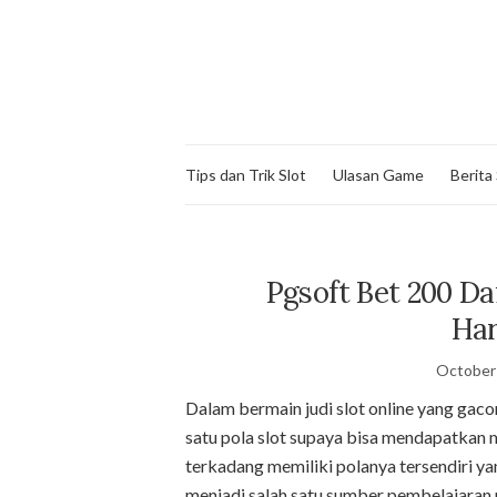
Tips dan Trik Slot
Ulasan Game
Berita
Pgsoft Bet 200 Daf
Har
October
Dalam bermain judi slot online yang gaco
satu pola slot supaya bisa mendapatkan 
terkadang memiliki polanya tersendiri ya
menjadi salah satu sumber pembelajaran m