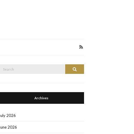
Search
Search
or:
Archives
July 2026
June 2026