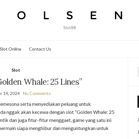
Slot88
 Slot Online
Contact Us
Slot
f
Golden Whale: 25 Lines”
r 14, 2024
No Comments
 memesona serta menyediakan peluang untuk
da nggak akan kecewa dengan slot “Golden Whale: 25
tik dan juga fitur-fitur menggaet, game yang satu ini
bermain siapa menghibur dan menguntungkan untuk