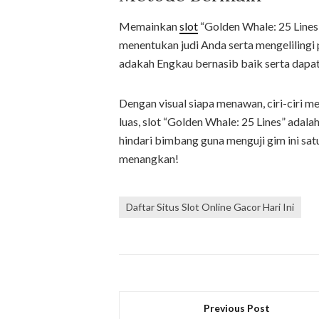
Memainkan
slot
“Golden Whale: 25 Lines
menentukan judi Anda serta mengelilingi p
adakah Engkau bernasib baik serta dapa
Dengan visual siapa menawan, ciri-ciri
luas, slot “Golden Whale: 25 Lines” adal
hindari bimbang guna menguji gim ini sa
menangkan!
Daftar Situs Slot Online Gacor Hari Ini
Previous Post