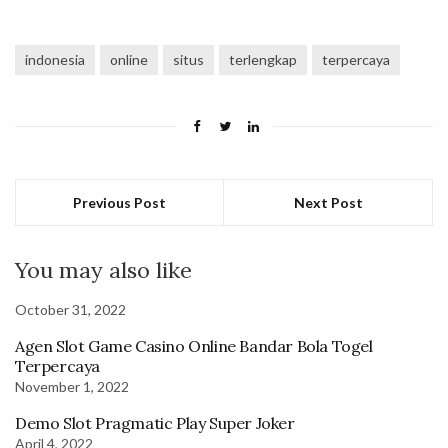
indonesia
online
situs
terlengkap
terpercaya
Previous Post
Next Post
You may also like
October 31, 2022
Agen Slot Game Casino Online Bandar Bola Togel
Terpercaya
November 1, 2022
Demo Slot Pragmatic Play Super Joker
April 4, 2022