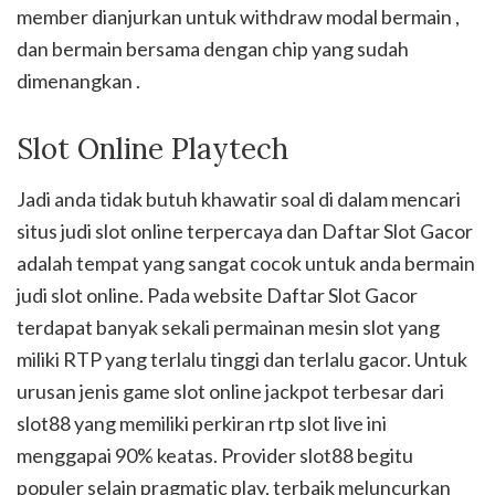
member dianjurkan untuk withdraw modal bermain ,
dan bermain bersama dengan chip yang sudah
dimenangkan .
Slot Online Playtech
Jadi anda tidak butuh khawatir soal di dalam mencari
situs judi slot online terpercaya dan Daftar Slot Gacor
adalah tempat yang sangat cocok untuk anda bermain
judi slot online. Pada website Daftar Slot Gacor
terdapat banyak sekali permainan mesin slot yang
miliki RTP yang terlalu tinggi dan terlalu gacor. Untuk
urusan jenis game slot online jackpot terbesar dari
slot88 yang memiliki perkiran rtp slot live ini
menggapai 90% keatas. Provider slot88 begitu
populer selain pragmatic play, terbaik meluncurkan