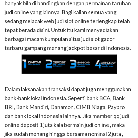
banyak bila di bandingkan dengan permainan taruhan
judi online yang lainnya. Bagi kalian semua yang
sedang melacak web judi slot online terlengkap telah
tepat berada disini. Untuk itu kami menyediakan
berbagai macam kumpulan situs judi slot gacor
terbaru gampang menang jackpot besar di Indonesia.
Dalam laksanakan transaksi dapat juga menggunakan
bank-bank lokal indonesia. Seperti bank BCA, Bank
BRI, Bank Mandiri, Danamon, CIMB Niaga, Paypro
dan bank lokal indonesia lainnya. Jika member qq judi
online deposit 1 juta kala bermain judi online , maka
jika sudah menang hingga bersama nominal 2 juta ,