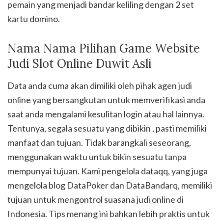
pemain yang menjadi bandar keliling dengan 2 set
kartu domino.
Nama Nama Pilihan Game Website
Judi Slot Online Duwit Asli
Data anda cuma akan dimiliki oleh pihak agen judi
online yang bersangkutan untuk memverifikasi anda
saat anda mengalami kesulitan login atau hal lainnya.
Tentunya, segala sesuatu yang dibikin , pasti memiliki
manfaat dan tujuan. Tidak barangkali seseorang,
menggunakan waktu untuk bikin sesuatu tanpa
mempunyai tujuan. Kami pengelola dataqq, yang juga
mengelola blog DataPoker dan DataBandarq, memiliki
tujuan untuk mengontrol suasana judi online di
Indonesia. Tips menang ini bahkan lebih praktis untuk