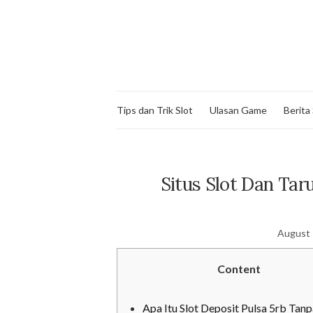
Tips dan Trik Slot
Ulasan Game
Berita
Situs Slot Dan Tar
August 
Content
Apa Itu Slot Deposit Pulsa 5rb Tan