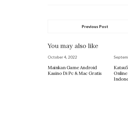
Previous Post
You may also like
October 4, 2022
Septemb
Mainkan Game Android
Katsu5
Kasino Di Pc & Mac Gratis
Online
Indone