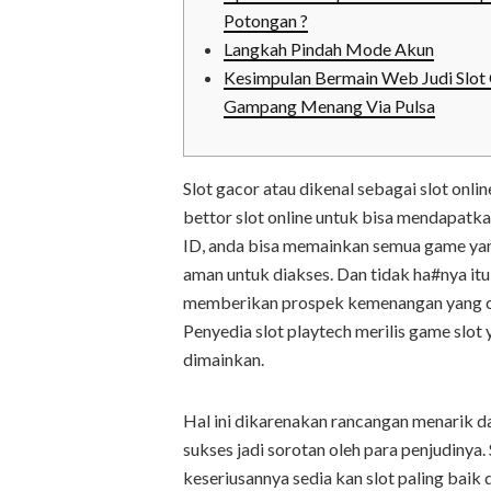
Potongan ?
Langkah Pindah Mode Akun
Kesimpulan Bermain Web Judi Slot 
Gampang Menang Via Pulsa
Slot gacor atau dikenal sebagai slot onli
bettor slot online untuk bisa mendapatka
ID, anda bisa memainkan semua game ya
aman untuk diakses. Dan tidak ha#nya itu,
memberikan prospek kemenangan yang cuku
Penyedia slot playtech merilis game slot
dimainkan.
Hal ini dikarenakan rancangan menarik d
sukses jadi sorotan oleh para penjudinya. 
keseriusannya sedia kan slot paling baik