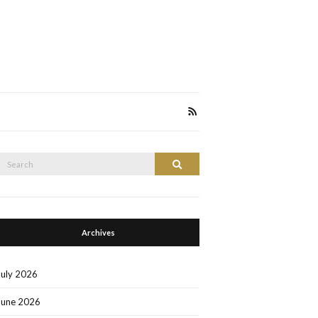
Search
Search
or:
Archives
July 2026
June 2026