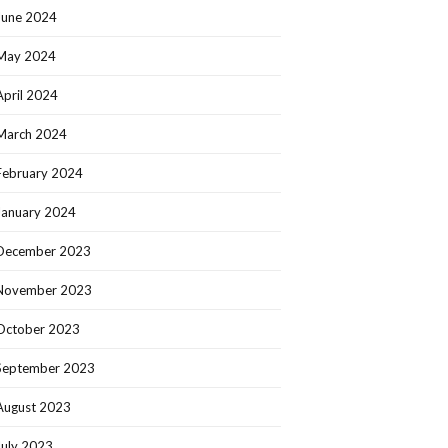
June 2024
May 2024
April 2024
March 2024
February 2024
January 2024
December 2023
November 2023
October 2023
September 2023
August 2023
July 2023