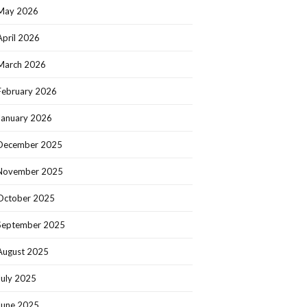
May 2026
April 2026
March 2026
February 2026
January 2026
December 2025
November 2025
October 2025
September 2025
August 2025
July 2025
June 2025