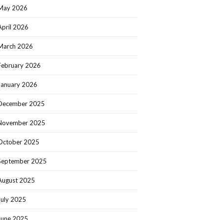
May 2026
April 2026
March 2026
February 2026
January 2026
December 2025
November 2025
October 2025
September 2025
August 2025
July 2025
June 2025