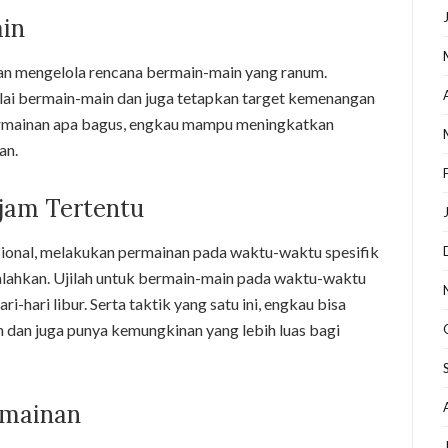
ain
ngan mengelola rencana bermain-main yang ranum.
ai bermain-main dan juga tetapkan target kemenangan
permainan apa bagus, engkau mampu meningkatkan
an.
jam Tertentu
ional, melakukan permainan pada waktu-waktu spesifik
ahkan. Ujilah untuk bermain-main pada waktu-waktu
i-hari libur. Serta taktik yang satu ini, engkau bisa
 dan juga punya kemungkinan yang lebih luas bagi
rmainan