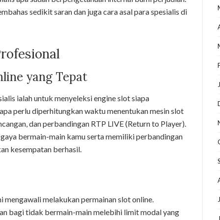
mbahas sedikit saran dan juga cara asal para spesialis di
rofesional
nline yang Tepat
ialis ialah untuk menyeleksi engine slot siapa
apa perlu diperhitungkan waktu menentukan mesin slot
guncangan, dan perbandingan RTP LIVE (Return to Player).
a gaya bermain-main kamu serta memiliki perbandingan
an kesempatan berhasil.
ni mengawali melakukan permainan slot online.
n bagi tidak bermain-main melebihi limit modal yang