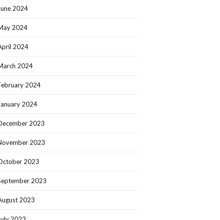
June 2024
May 2024
April 2024
March 2024
February 2024
January 2024
December 2023
November 2023
October 2023
September 2023
August 2023
July 2023