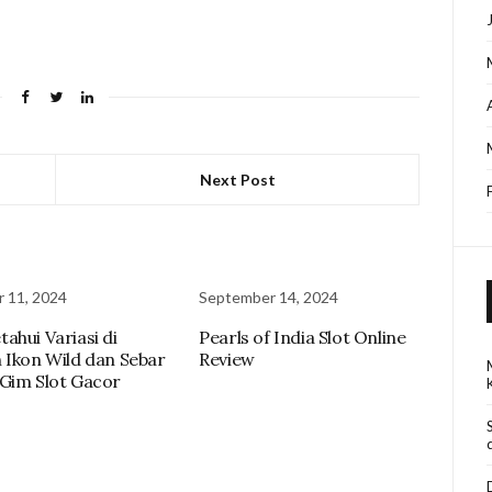
Next Post
 11, 2024
September 14, 2024
ahui Variasi di
Pearls of India Slot Online
 Ikon Wild dan Sebar
Review
Gim Slot Gacor