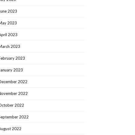
June 2023
May 2023
April 2023
March 2023
February 2023
January 2023
December 2022
November 2022
October 2022
September 2022
August 2022