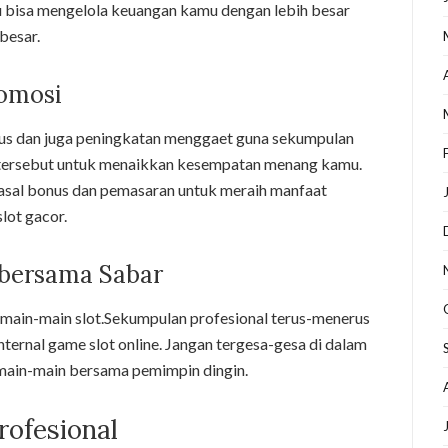
au bisa mengelola keuangan kamu dengan lebih besar
besar.
romosi
us dan juga peningkatan menggaet guna sekumpulan
 tersebut untuk menaikkan kesempatan menang kamu.
 asal bonus dan pemasaran untuk meraih manfaat
lot gacor.
 bersama Sabar
rmain-main slot.Sekumpulan profesional terus-menerus
ternal game slot online. Jangan tergesa-gesa di dalam
rmain-main bersama pemimpin dingin.
rofesional