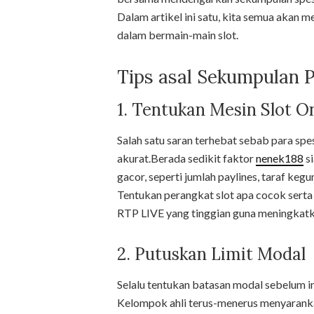
Dalam artikel ini satu, kita semua akan me
dalam bermain-main slot.
Tips asal Sekumpulan P
1. Tentukan Mesin Slot O
Salah satu saran terhebat sebab para spes
akurat.Berada sedikit faktor
nenek188
si
gacor, seperti jumlah paylines, taraf ke
Tentukan perangkat slot apa cocok sert
RTP LIVE yang tinggian guna meningkatk
2. Putuskan Limit Modal
Selalu tentukan batasan modal sebelum i
Kelompok ahli terus-menerus menyaranka