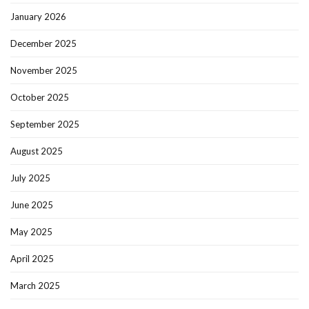
January 2026
December 2025
November 2025
October 2025
September 2025
August 2025
July 2025
June 2025
May 2025
April 2025
March 2025