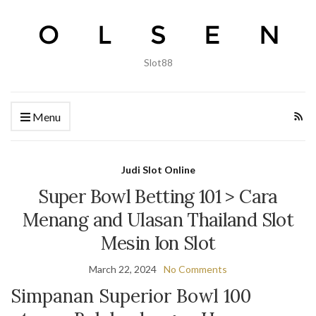
Slot88
Menu
Judi Slot Online
Super Bowl Betting 101 > Cara
Menang and Ulasan Thailand Slot
Mesin Ion Slot
March 22, 2024
No Comments
Simpanan Superior Bowl 100