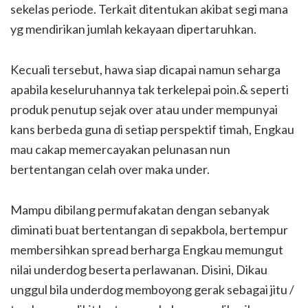
sekelas periode. Terkait ditentukan akibat segi mana
yg mendirikan jumlah kekayaan dipertaruhkan.
Kecuali tersebut, hawa siap dicapai namun seharga
apabila keseluruhannya tak terkelepai poin.& seperti
produk penutup sejak over atau under mempunyai
kans berbeda guna di setiap perspektif timah, Engkau
mau cakap memercayakan pelunasan nun
bertentangan celah over maka under.
Mampu dibilang permufakatan dengan sebanyak
diminati buat bertentangan di sepakbola, bertempur
membersihkan spread berharga Engkau memungut
nilai underdog beserta perlawanan. Disini, Dikau
unggul bila underdog memboyong gerak sebagai jitu /