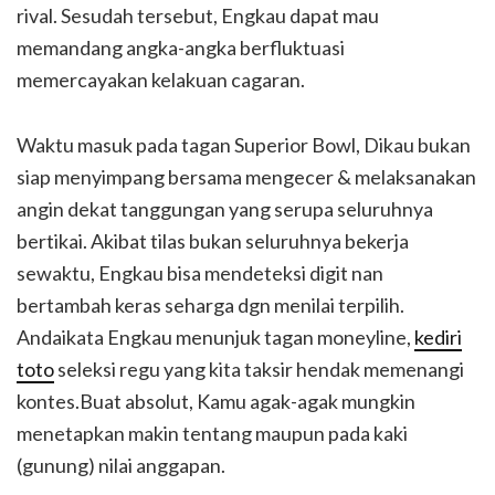
rival. Sesudah tersebut, Engkau dapat mau
memandang angka-angka berfluktuasi
memercayakan kelakuan cagaran.
Waktu masuk pada tagan Superior Bowl, Dikau bukan
siap menyimpang bersama mengecer & melaksanakan
angin dekat tanggungan yang serupa seluruhnya
bertikai. Akibat tilas bukan seluruhnya bekerja
sewaktu, Engkau bisa mendeteksi digit nan
bertambah keras seharga dgn menilai terpilih.
Andaikata Engkau menunjuk tagan moneyline,
kediri
toto
seleksi regu yang kita taksir hendak memenangi
kontes.Buat absolut, Kamu agak-agak mungkin
menetapkan makin tentang maupun pada kaki
(gunung) nilai anggapan.