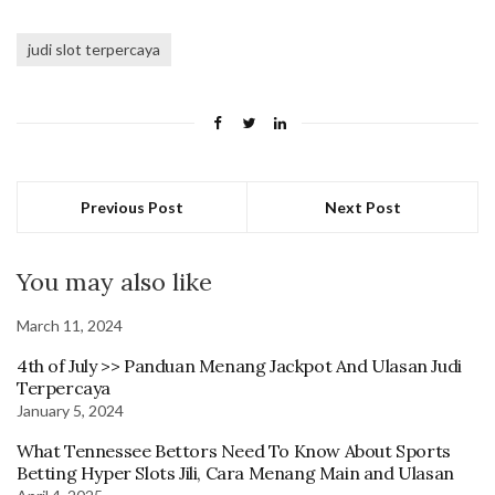
judi slot terpercaya
Previous Post
Next Post
You may also like
March 11, 2024
4th of July >> Panduan Menang Jackpot And Ulasan Judi
Terpercaya
January 5, 2024
What Tennessee Bettors Need To Know About Sports
Betting Hyper Slots Jili, Cara Menang Main and Ulasan