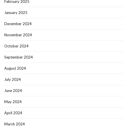
February 2025
January 2025
December 2024
November 2024
October 2024
September 2024
August 2024
July 2024
June 2024
May 2024
April 2024
March 2024