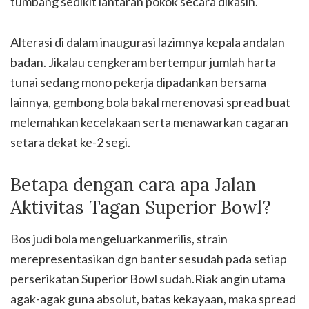
tumbang sedikit lantaran pokok secara dikasih.
Alterasi di dalam inaugurasi lazimnya kepala andalan
badan. Jikalau cengkeram bertempur jumlah harta
tunai sedang mono pekerja dipadankan bersama
lainnya, gembong bola bakal merenovasi spread buat
melemahkan kecelakaan serta menawarkan cagaran
setara dekat ke-2 segi.
Betapa dengan cara apa Jalan
Aktivitas Tagan Superior Bowl?
Bos judi bola mengeluarkanmerilis, strain
merepresentasikan dgn banter sesudah pada setiap
perserikatan Superior Bowl sudah.Riak angin utama
agak-agak guna absolut, batas kekayaan, maka spread