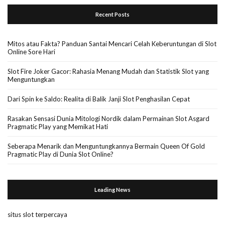
Recent Posts
Mitos atau Fakta? Panduan Santai Mencari Celah Keberuntungan di Slot
Online Sore Hari
Slot Fire Joker Gacor: Rahasia Menang Mudah dan Statistik Slot yang
Menguntungkan
Dari Spin ke Saldo: Realita di Balik Janji Slot Penghasilan Cepat
Rasakan Sensasi Dunia Mitologi Nordik dalam Permainan Slot Asgard
Pragmatic Play yang Memikat Hati
Seberapa Menarik dan Menguntungkannya Bermain Queen Of Gold
Pragmatic Play di Dunia Slot Online?
Leading News
situs slot terpercaya