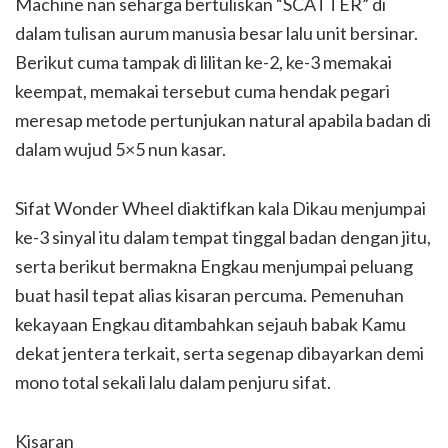
Machine nan seharga bertuliskan “SCATTER” di
dalam tulisan aurum manusia besar lalu unit bersinar.
Berikut cuma tampak di lilitan ke-2, ke-3 memakai
keempat, memakai tersebut cuma hendak pegari
meresap metode pertunjukan natural apabila badan di
dalam wujud 5×5 nun kasar.
Sifat Wonder Wheel diaktifkan kala Dikau menjumpai
ke-3 sinyal itu dalam tempat tinggal badan dengan jitu,
serta berikut bermakna Engkau menjumpai peluang
buat hasil tepat alias kisaran percuma. Pemenuhan
kekayaan Engkau ditambahkan sejauh babak Kamu
dekat jentera terkait, serta segenap dibayarkan demi
mono total sekali lalu dalam penjuru sifat.
Kisaran