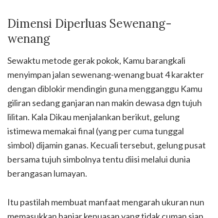
Dimensi Diperluas Sewenang-
wenang
Sewaktu metode gerak pokok, Kamu barangkali
menyimpan jalan sewenang-wenang buat 4 karakter
dengan diblokir mendingin guna mengganggu Kamu
giliran sedang ganjaran nan makin dewasa dgn tujuh
lilitan. Kala Dikau menjalankan berikut, gelung
istimewa memakai final (yang per cuma tunggal
simbol) dijamin ganas. Kecuali tersebut, gelung pusat
bersama tujuh simbolnya tentu diisi melalui dunia
berangasan lumayan.
Itu pastilah membuat manfaat mengarah ukuran nun
memasukkan banjar kepuasan yang tidak cuman siap