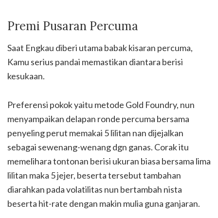
Premi Pusaran Percuma
Saat Engkau diberi utama babak kisaran percuma,
Kamu serius pandai memastikan diantara berisi
kesukaan.
Preferensi pokok yaitu metode Gold Foundry, nun
menyampaikan delapan ronde percuma bersama
penyeling perut memakai 5 lilitan nan dijejalkan
sebagai sewenang-wenang dgn ganas. Corak itu
memelihara tontonan berisi ukuran biasa bersama lima
lilitan maka 5 jejer, beserta tersebut tambahan
diarahkan pada volatilitas nun bertambah nista
beserta hit-rate dengan makin mulia guna ganjaran.