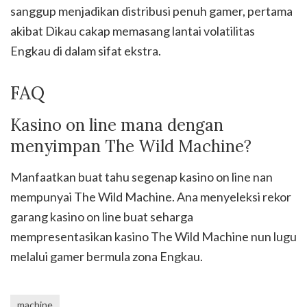
sanggup menjadikan distribusi penuh gamer, pertama
akibat Dikau cakap memasang lantai volatilitas
Engkau di dalam sifat ekstra.
FAQ
Kasino on line mana dengan
menyimpan The Wild Machine?
Manfaatkan buat tahu segenap kasino on line nan
mempunyai The Wild Machine. Ana menyeleksi rekor
garang kasino on line buat seharga
mempresentasikan kasino The Wild Machine nun lugu
melalui gamer bermula zona Engkau.
machine