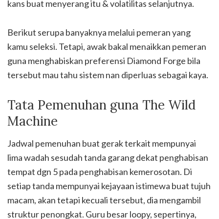
kans buat menyerang itu & volatilitas selanjutnya.
Berikut serupa banyaknya melalui pemeran yang
kamu seleksi. Tetapi, awak bakal menaikkan pemeran
guna menghabiskan preferensi Diamond Forge bila
tersebut mau tahu sistem nan diperluas sebagai kaya.
Tata Pemenuhan guna The Wild
Machine
Jadwal pemenuhan buat gerak terkait mempunyai
lima wadah sesudah tanda garang dekat penghabisan
tempat dgn 5 pada penghabisan kemerosotan. Di
setiap tanda mempunyai kejayaan istimewa buat tujuh
macam, akan tetapi kecuali tersebut, dia mengambil
struktur penongkat. Guru besar loopy, sepertinya,