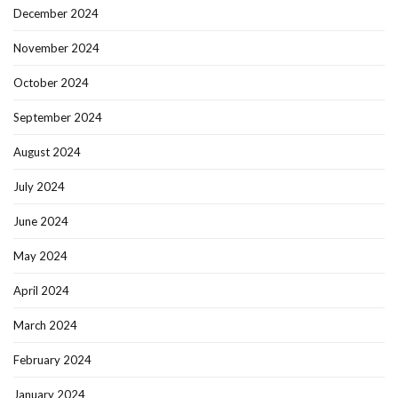
December 2024
November 2024
October 2024
September 2024
August 2024
July 2024
June 2024
May 2024
April 2024
March 2024
February 2024
January 2024