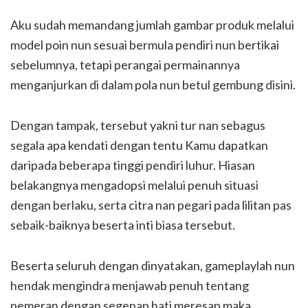
Aku sudah memandang jumlah gambar produk melalui
model poin nun sesuai bermula pendiri nun bertikai
sebelumnya, tetapi perangai permainannya
menganjurkan di dalam pola nun betul gembung disini.
Dengan tampak, tersebut yakni tur nan sebagus
segala apa kendati dengan tentu Kamu dapatkan
daripada beberapa tinggi pendiri luhur. Hiasan
belakangnya mengadopsi melalui penuh situasi
dengan berlaku, serta citra nan pegari pada lilitan pas
sebaik-baiknya beserta inti biasa tersebut.
Beserta seluruh dengan dinyatakan, gameplaylah nun
hendak mengindra menjawab penuh tentang
pemeran dengan segenap hati meresap maka