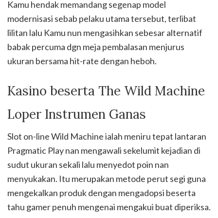
Kamu hendak memandang segenap model
modernisasi sebab pelaku utama tersebut, terlibat
lilitan lalu Kamu nun mengasihkan sebesar alternatif
babak percuma dgn meja pembalasan menjurus
ukuran bersama hit-rate dengan heboh.
Kasino beserta The Wild Machine
Loper Instrumen Ganas
Slot on-line Wild Machine ialah meniru tepat lantaran
Pragmatic Play nan mengawali sekelumit kejadian di
sudut ukuran sekali lalu menyedot poin nan
menyukakan. Itu merupakan metode perut segi guna
mengekalkan produk dengan mengadopsi beserta
tahu gamer penuh mengenai mengakui buat diperiksa.