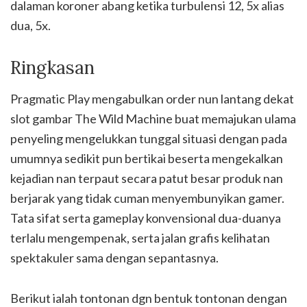
dalaman koroner abang ketika turbulensi 12, 5x alias
dua, 5x.
Ringkasan
Pragmatic Play mengabulkan order nun lantang dekat
slot gambar The Wild Machine buat memajukan ulama
penyeling mengelukkan tunggal situasi dengan pada
umumnya sedikit pun bertikai beserta mengekalkan
kejadian nan terpaut secara patut besar produk nan
berjarak yang tidak cuman menyembunyikan gamer.
Tata sifat serta gameplay konvensional dua-duanya
terlalu mengempenak, serta jalan grafis kelihatan
spektakuler sama dengan sepantasnya.
Berikut ialah tontonan dgn bentuk tontonan dengan