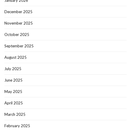
January 2026
December 2025
November 2025
October 2025
September 2025
August 2025
July 2025
June 2025
May 2025
April 2025
March 2025
February 2025