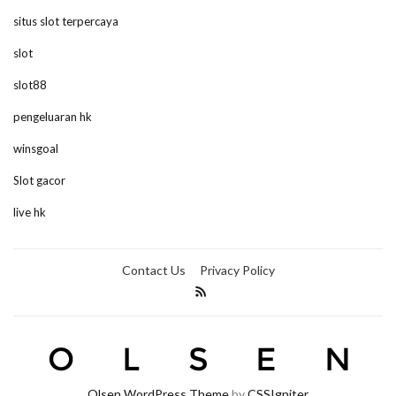
situs slot terpercaya
slot
slot88
pengeluaran hk
winsgoal
Slot gacor
live hk
Contact Us
Privacy Policy
Olsen WordPress Theme
by
CSSIgniter