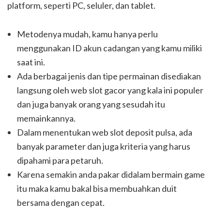
platform, seperti PC, seluler, dan tablet.
Metodenya mudah, kamu hanya perlu
menggunakan ID akun cadangan yang kamu miliki
saat ini.
Ada berbagai jenis dan tipe permainan disediakan
langsung oleh web slot gacor yang kala ini populer
dan juga banyak orang yang sesudah itu
memainkannya.
Dalam menentukan web slot deposit pulsa, ada
banyak parameter dan juga kriteria yang harus
dipahami para petaruh.
Karena semakin anda pakar didalam bermain game
itu maka kamu bakal bisa membuahkan duit
bersama dengan cepat.