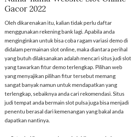
Gacor 2022
Oleh dikarenakan itu, kalian tidak perlu daftar
menggunakan rekening bank lagi. Apabila anda
menginginkan untuk bisa coba ragam variasi demo di
didalam permainan slot online, maka diantara perihal
yang butuh dilaksanakan adalah mencari situs judi slot
yang tawarkan fitur demo terlengkap. Pilihan web
yang menyajikan pilihan fitur tersebut memang
sangat banyak namun untuk mendapatkan yang
terlengkap, sebaiknya anda cari rekomendasi. Situs
judi tempat anda bermain slot pulsa juga bisa menjadi
penentu berasal dari kemenangan yang bakal anda
dapatkan nantinya.