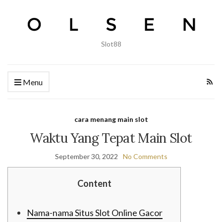
Slot88
Menu
cara menang main slot
Waktu Yang Tepat Main Slot
September 30, 2022
No Comments
Content
Nama-nama Situs Slot Online Gacor