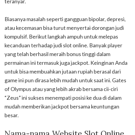
teranyar.
Biasanya masalah seperti gangguan bipolar, depresi,
atau kecemasan bisa turut menyertai dorongan judi
kompulsif. Berikut langkah ampuh untuk melepas
kecanduan terhadap judi slot online. Banyak player
yang telah berhasil meraih bonus tinggi dalam
permainan ini termasuk juga jackpot. Keinginan Anda
untuk bisa membuahkan jutaan rupiah berasal dari
game ini pun dirasa lebih mudah untuk saat ini. Gates
of Olympus atau yang lebih akrab bersama cii-ciri
“Zeus” ini sukses menempati posisi ke dua di dalam
mudah memberikan jackpot bersama keuntungan
besar.
Nama-nama Website Slot Online