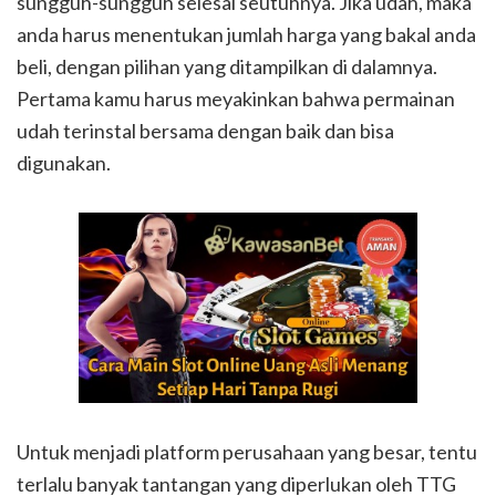
sungguh-sungguh selesai seutuhnya. Jika udah, maka
anda harus menentukan jumlah harga yang bakal anda
beli, dengan pilihan yang ditampilkan di dalamnya.
Pertama kamu harus meyakinkan bahwa permainan
udah terinstal bersama dengan baik dan bisa
digunakan.
Untuk menjadi platform perusahaan yang besar, tentu
terlalu banyak tantangan yang diperlukan oleh TTG