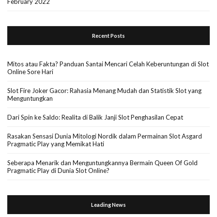
February 2022
Recent Posts
Mitos atau Fakta? Panduan Santai Mencari Celah Keberuntungan di Slot
Online Sore Hari
Slot Fire Joker Gacor: Rahasia Menang Mudah dan Statistik Slot yang
Menguntungkan
Dari Spin ke Saldo: Realita di Balik Janji Slot Penghasilan Cepat
Rasakan Sensasi Dunia Mitologi Nordik dalam Permainan Slot Asgard
Pragmatic Play yang Memikat Hati
Seberapa Menarik dan Menguntungkannya Bermain Queen Of Gold
Pragmatic Play di Dunia Slot Online?
Leading News