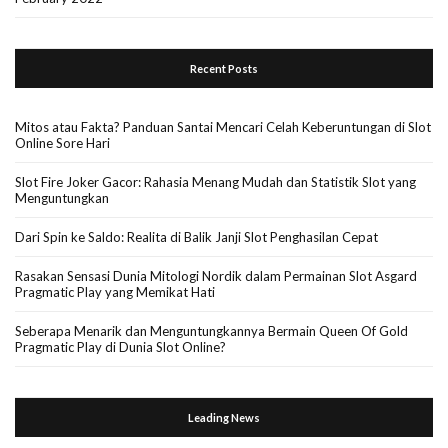
Recent Posts
Mitos atau Fakta? Panduan Santai Mencari Celah Keberuntungan di Slot
Online Sore Hari
Slot Fire Joker Gacor: Rahasia Menang Mudah dan Statistik Slot yang
Menguntungkan
Dari Spin ke Saldo: Realita di Balik Janji Slot Penghasilan Cepat
Rasakan Sensasi Dunia Mitologi Nordik dalam Permainan Slot Asgard
Pragmatic Play yang Memikat Hati
Seberapa Menarik dan Menguntungkannya Bermain Queen Of Gold
Pragmatic Play di Dunia Slot Online?
Leading News