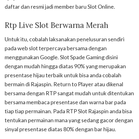
daftar dan resmi jadi member baru Slot Online.
Rtp Live Slot Berwarna Merah
Untuk itu, cobalah laksanakan penelusuran sendiri
pada web slot terpercaya bersama dengan
menggunakan Google. Slot Spade Gaming disini
dengan mudah hingga diatas 90% yang merupakan
presentase hijau terbaik untuk bisa anda cobalah
bermain di Rajaspin. Return to Player atau dikenal
bersama dengan RTP sangat mudah untuk ditentukan
bersama membaca presentase dan warna bar pada
tiap tiap permainan. Pada RTP Slot Rajaspin anda bisa
tentukan permainan mana yang sedang gacor dengan
sinyal presentase diatas 80% dengan bar hijau.