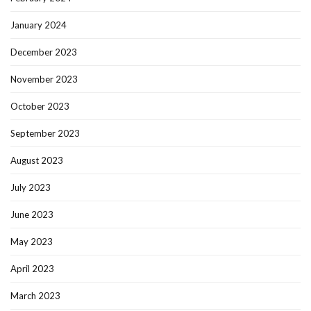
January 2024
December 2023
November 2023
October 2023
September 2023
August 2023
July 2023
June 2023
May 2023
April 2023
March 2023