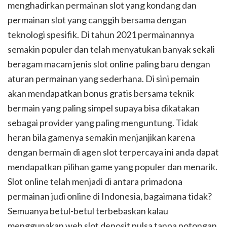
menghadirkan permainan slot yang kondang dan
permainan slot yang canggih bersama dengan
teknologi spesifik. Di tahun 2021 permainannya
semakin populer dan telah menyatukan banyak sekali
beragam macam jenis slot online paling baru dengan
aturan permainan yang sederhana. Di sini pemain
akan mendapatkan bonus gratis bersama teknik
bermain yang paling simpel supaya bisa dikatakan
sebagai provider yang paling menguntung. Tidak
heran bila gamenya semakin menjanjikan karena
dengan bermain di agen slot terpercaya ini anda dapat
mendapatkan pilihan game yang populer dan menarik.
Slot online telah menjadi di antara primadona
permainan judi online di Indonesia, bagaimana tidak?
Semuanya betul-betul terbebaskan kalau
menggunakan web slot deposit pulsa tanpa potongan