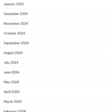
January 2025
December 2024
November 2024
October 2024
September 2024
August 2024
July 2024
June 2024
May 2024
April 2024
March 2024
February 2024