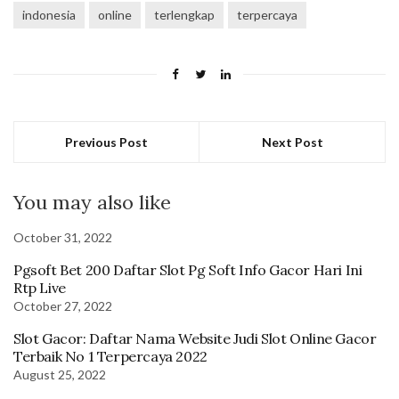
indonesia
online
terlengkap
terpercaya
Previous Post
Next Post
You may also like
October 31, 2022
Pgsoft Bet 200 Daftar Slot Pg Soft Info Gacor Hari Ini
Rtp Live
October 27, 2022
Slot Gacor: Daftar Nama Website Judi Slot Online Gacor
Terbaik No 1 Terpercaya 2022
August 25, 2022