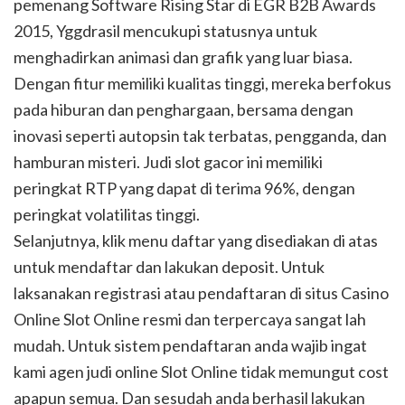
pemenang Software Rising Star di EGR B2B Awards
2015, Yggdrasil mencukupi statusnya untuk
menghadirkan animasi dan grafik yang luar biasa.
Dengan fitur memiliki kualitas tinggi, mereka berfokus
pada hiburan dan penghargaan, bersama dengan
inovasi seperti autopsin tak terbatas, pengganda, dan
hamburan misteri. Judi slot gacor ini memiliki
peringkat RTP yang dapat di terima 96%, dengan
peringkat volatilitas tinggi.
Selanjutnya, klik menu daftar yang disediakan di atas
untuk mendaftar dan lakukan deposit. Untuk
laksanakan registrasi atau pendaftaran di situs Casino
Online Slot Online resmi dan terpercaya sangat lah
mudah. Untuk sistem pendaftaran anda wajib ingat
kami agen judi online Slot Online tidak memungut cost
apapun semua. Dan sesudah anda berhasil lakukan