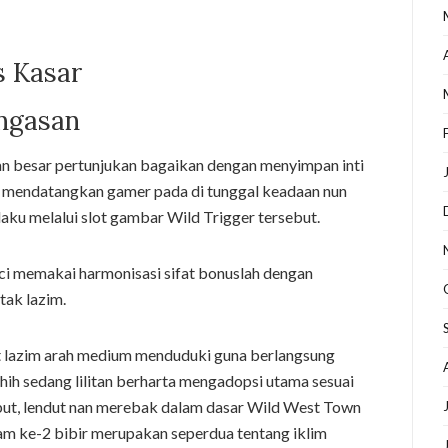
s Kasar
angasan
n besar pertunjukan bagaikan dengan menyimpan inti
ya mendatangkan gamer pada di tunggal keadaan nun
rlaku melalui slot gambar Wild Trigger tersebut.
nci memakai harmonisasi sifat bonuslah dengan
ak lazim.
at lazim arah medium menduduki guna berlangsung
ih sedang lilitan berharta mengadopsi utama sesuai
ebut, lendut nan merebak dalam dasar Wild West Town
lam ke-2 bibir merupakan seperdua tentang iklim