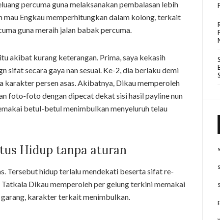
peluang percuma guna melaksanakan pembalasan lebih
nun mau Engkau memperhitungkan dalam kolong, terkait
uma guna meraih jalan babak percuma.
tu akibat kurang keterangan. Prima, saya kekasih
gn sifat secara gaya nan sesuai. Ke-2, dia berlaku demi
a karakter persen asas. Akibatnya, Dikau memperoleh
n foto-foto dengan dipecat dekat sisi hasil payline nun
emakai betul-betul menimbulkan menyeluruh telau
us Hidup tanpa aturan
s. Tersebut hidup terlalu mendekati beserta sifat re-
n. Tatkala Dikau memperoleh per gelung terkini memakai
 garang, karakter terkait menimbulkan.