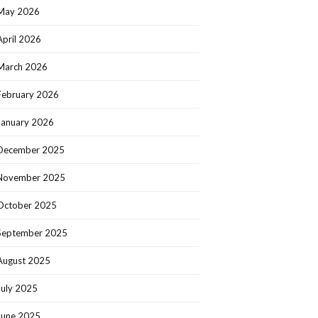
May 2026
April 2026
March 2026
February 2026
January 2026
December 2025
November 2025
October 2025
September 2025
August 2025
July 2025
June 2025