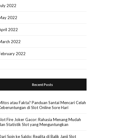
July 2022
May 2022
April 2022
March 2022
February 2022
Recent Posts
Mitos atau Fakta? Panduan Santai Mencari Celah
Keberuntungan di Slot Online Sore Hari
Slot Fire Joker Gacor: Rahasia Menang Mudah
dan Statistik Slot yang Menguntungkan
Dari Spin ke Saldo: Realita di Balik Janji Slot