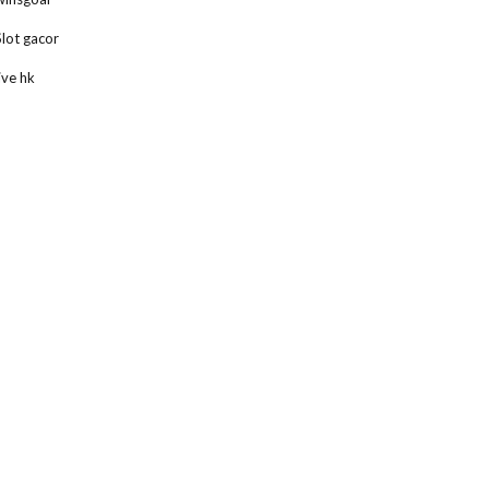
Slot gacor
live hk