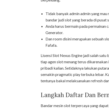
Tidak banyak admin admin yang mau me
bandar judi slot yang berada di pusat 
Anda harus bermain pada permainan ca
Generator.
Dan room disini merupakan sebuah slo
Fafafa.
Lisensi Slot Nexus Engine jadi salah satu 
tiap agen slot menang terus dikarenaka
pribadi kalian. Setidaknya lakukan putar
semakin pragmatic play terbuka lebar. Ka
tentunya bakal melaksanakan refresh dan
Langkah Daftar Dan Berm
Bandar mesin slot terpercaya yang dapat 