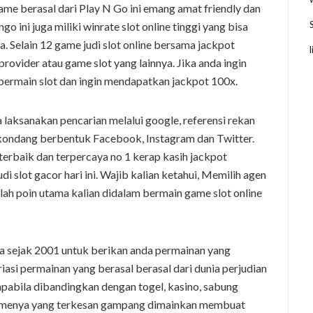
ame berasal dari Play N Go ini emang amat friendly dan
go ini juga miliki winrate slot online tinggi yang bisa
 Selain 12 game judi slot online bersama jackpot
provider atau game slot yang lainnya. Jika anda ingin
 bermain slot dan ingin mendapatkan jackpot 100x.
a laksanakan pencarian melalui google, referensi rekan
a kondang berbentuk Facebook, Instagram dan Twitter.
 terbaik dan terpercaya no 1 kerap kasih jackpot
udi slot gacor hari ini. Wajib kalian ketahui, Memilih agen
alah poin utama kalian didalam bermain game slot online
ada sejak 2001 untuk berikan anda permainan yang
ariasi permainan yang berasal berasal dari dunia perjudian
apabila dibandingkan dengan togel, kasino, sabung
 Gamenya yang terkesan gampang dimainkan membuat