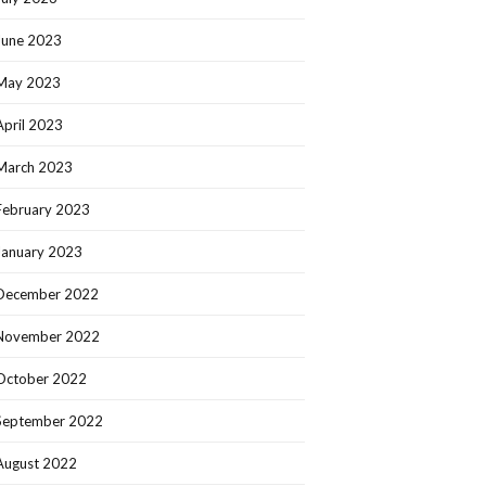
June 2023
May 2023
April 2023
March 2023
February 2023
January 2023
December 2022
November 2022
October 2022
September 2022
August 2022