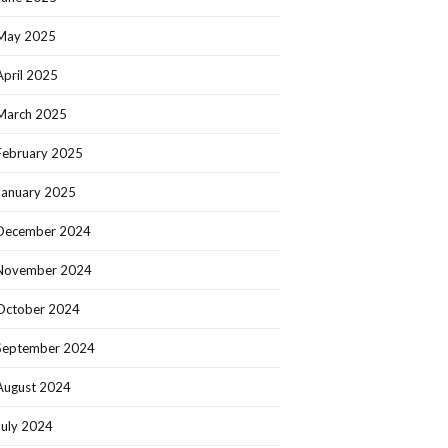
May 2025
April 2025
March 2025
February 2025
January 2025
December 2024
November 2024
October 2024
September 2024
August 2024
July 2024