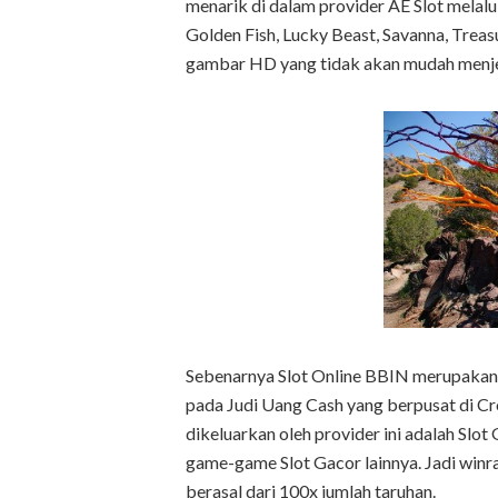
menarik di dalam provider AE Slot melalu
Golden Fish, Lucky Beast, Savanna, Treasu
gambar HD yang tidak akan mudah menj
Sebenarnya Slot Online BBIN merupakan p
pada Judi Uang Cash yang berpusat di C
dikeluarkan oleh provider ini adalah Sl
game-game Slot Gacor lainnya. Jadi winra
berasal dari 100x jumlah taruhan.