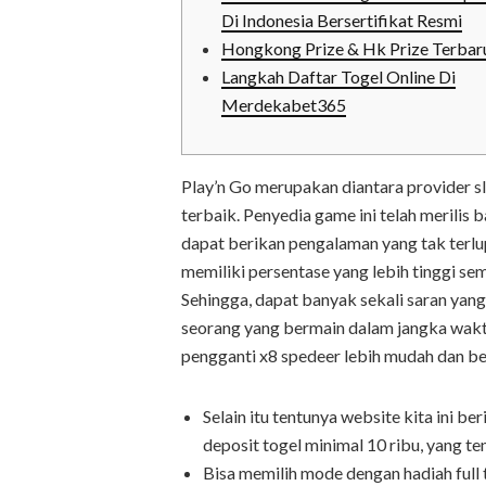
Di Indonesia Bersertifikat Resmi
Hongkong Prize & Hk Prize Terbar
Langkah Daftar Togel Online Di
Merdekabet365
Play’n Go merupakan diantara provider 
terbaik. Penyedia game ini telah merilis
dapat berikan pengalaman yang tak terlup
memiliki persentase yang lebih tinggi sem
Sehingga, dapat banyak sekali saran yang
seorang yang bermain dalam jangka wakt
pengganti x8 spedeer lebih mudah dan be
Selain itu tentunya website kita ini b
deposit togel minimal 10 ribu, yang te
Bisa memilih mode dengan hadiah ful