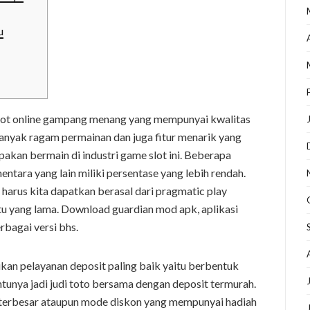
u
slot online gampang menang yang mempunyai kwalitas
 banyak ragam permainan dan juga fitur menarik yang
akan bermain di industri game slot ini. Beberapa
entara yang lain miliki persentase yang lebih rendah.
 harus kita dapatkan berasal dari pragmatic play
u yang lama. Download guardian mod apk, aplikasi
rbagai versi bhs.
erikan pelayanan deposit paling baik yaitu berbentuk
ntunya jadi judi toto bersama dengan deposit termurah.
l terbesar ataupun mode diskon yang mempunyai hadiah