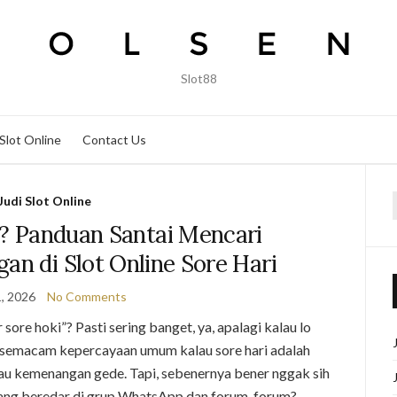
Slot88
 Slot Online
Contact Us
Judi Slot Online
f
a? Panduan Santai Mencari
an di Slot Online Sore Hari
1, 2026
No Comments
 sore hoki”? Pasti sering banget, ya, apalagi kalau lo
a semacam kepercayaan umum kalau sore hari adalah
tau kemenangan gede. Tapi, sebenernya bener nggak sih
yang beredar di grup WhatsApp dan forum-forum?