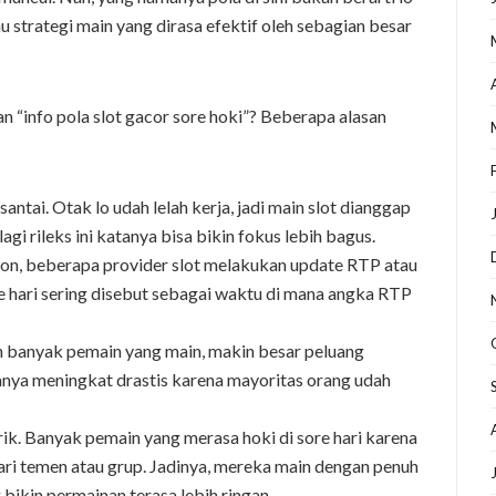
au strategi main yang dirasa efektif oleh sebagian besar
 “info pola slot gacor sore hoki”? Beberapa alasan
santai. Otak lo udah lelah kerja, jadi main slot dianggap
gi rileks ini katanya bisa bikin fokus lebih bagus.
n, beberapa provider slot melakukan update RTP atau
ore hari sering disebut sebagai waktu di mana angka RTP
n banyak pemain yang main, makin besar peluang
sanya meningkat drastis karena mayoritas orang udah
rik. Banyak pemain yang merasa hoki di sore hari karena
ri temen atau grup. Jadinya, mereka main dengan penuh
 bikin permainan terasa lebih ringan.