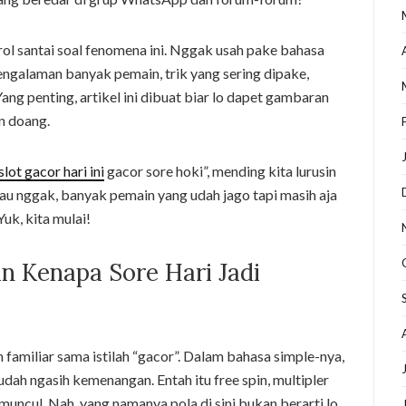
obrol santai soal fenomena ini. Nggak usah pake bahasa
pengalaman banyak pemain, trik yang sering dipake,
Yang penting, artikel ini dibuat biar lo dapet gambaran
n doang.
slot gacor hari ini
gacor sore hoki”, mending kita lurusin
au nggak, banyak pemain yang udah jago tapi masih aja
uk, kita mulai!
an Kenapa Sore Hari Jadi
ah familiar sama istilah “gacor”. Dalam bahasa simple-nya,
dah ngasih kemenangan. Entah itu free spin, multipler
muncul. Nah, yang namanya pola di sini bukan berarti lo